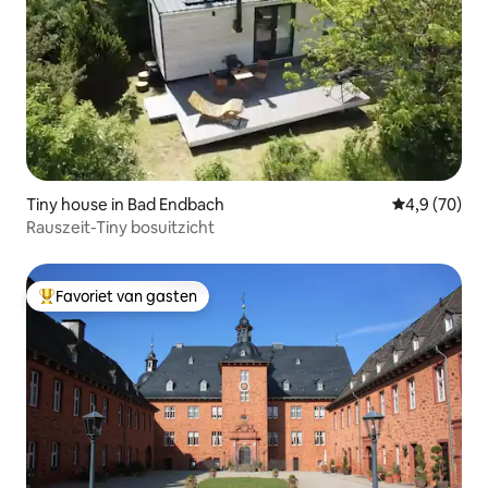
Tiny house in Bad Endbach
Gemiddelde b
4,9 (70)
Rauszeit-Tiny bosuitzicht
Favoriet van gasten
Topfavoriet van gasten