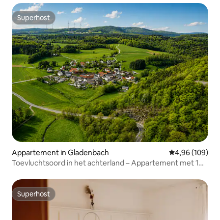
Superhost
Superhost
Appartement in Gladenbach
Gemiddelde beo
4,96 (109)
Toevluchtsoord in het achterland – Appartement met 1
slaapkamer
Superhost
Superhost