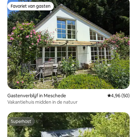
Favoriet van gasten
Favoriet van gasten
Gastenverblijf in Meschede
Gemiddelde be
4,96 (50)
Vakantiehuis midden in de natuur
Superhost
Superhost