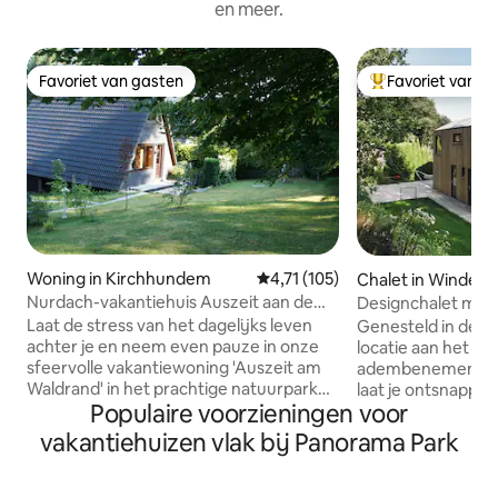
en meer.
Favoriet van gasten
Favoriet van g
Favoriet van gasten
Topfavoriet van 
Woning in Kirchhundem
Gemiddelde beoordeling van 4,71
4,71 (105)
Chalet in Windeb
Nurdach-vakantiehuis Auszeit aan de
Designchalet met 
rand van het bos
sauna, open haard
Laat de stress van het dagelijks leven
Genesteld in de na
achter je en neem even pauze in onze
locatie aan het b
sfeervolle vakantiewoning 'Auszeit am
adembenemend uit
Waldrand' in het prachtige natuurpark
laat je ontsnappen
Populaire voorzieningen voor
Sauerland. Deze vrijstaande
leven. Wandel in h
vakantiewoning ligt op een terrein van
geniet van een fi
vakantiehuizen vlak bij Panorama Park
meer dan 400 vierkante meter
bikes. Als het koel
(4.300 vierkante voet) en is geschikt
sauna of het ve
voor maximaal 3 personen. Ze heeft een
voordat je jezelf 