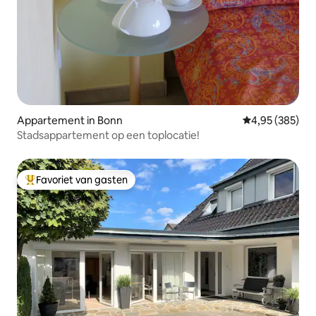
Appartement in Bonn
Gemiddelde beo
4,95 (385)
Stadsappartement op een toplocatie!
Favoriet van gasten
Topfavoriet van gasten