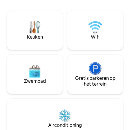
helling van de Siebengebirge. De locatie
geopend waardoor
biedt een zeer aangename kwaliteit van
cabriolet is. De g
leven en leven. Hier voel je je op je
blok zijn geschik
gemak en kom je tot rust, weg van de
Wijnkoelkast 4xG
drukte van de stad. Of het nu op
kookplaat zijn aa
doorreis is, voor een paar dagen rust of
een zakelijke afspraak, we kijken ernaar
Keuken
Wifi
uit om je te zien!
Gratis parkeren op
Zwembad
het terrein
Airconditioning