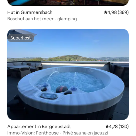
Hut in Gummersbach
Gemiddelde beo
4,98 (369)
Boschut aan het meer - glamping
Superhost
Superhost
Appartement in Bergneustadt
Gemiddelde beo
4,78 (130)
Immo-Vision: Penthouse - Privé sauna en jacuzzi