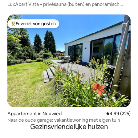
LuxApart Vista – privésauna (buiten) en panoramisch
uitzicht
Favoriet van gasten
Topfavoriet van gasten
Appartement in Neuwied
Gemiddelde beo
4,99 (225)
Naar de oude garage: vakantiewoning met eigen tuin
Gezinsvriendelijke huizen