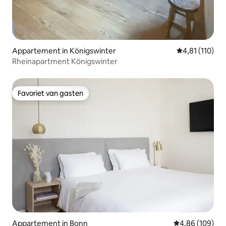
Appartement in Königswinter
Gemiddelde beo
4,81 (110)
Rheinapartment Königswinter
Favoriet van gasten
Favoriet van gasten
Appartement in Bonn
Gemiddelde beo
4,86 (109)