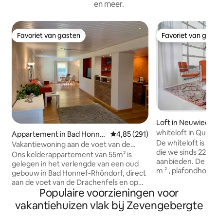
en meer.
Favoriet van gasten
Favoriet van gas
Favoriet van gasten
Favoriet van gas
Loft in Neuwied
whiteloft in Quart
Appartement in Bad Honne
Gemiddelde beoordeling van 4,85
4,85 (291)
De whiteloft is ee
f
Vakantiewoning aan de voet van de
die we sinds 22 ok
Drachenfels
Ons kelderappartement van 55m² is
aanbieden. De lof
gelegen in het verlengde van een oud
m ² , plafondhoogte 5,
gebouw in Bad Honnef-Rhöndorf, direct
het gebied is ont
aan de voet van de Drachenfels en op
en wonen. Ligbad,
Populaire voorzieningen voor
slechts een paar meter van de Rijn.
slakkendouche en Echte houtkachel
Wanneer je het appartement verlaat,
vakantiehuizen vlak bij Zevengebergte
laten niets te wen
kijk je uit op de wijngaarden op de
kan een poort va