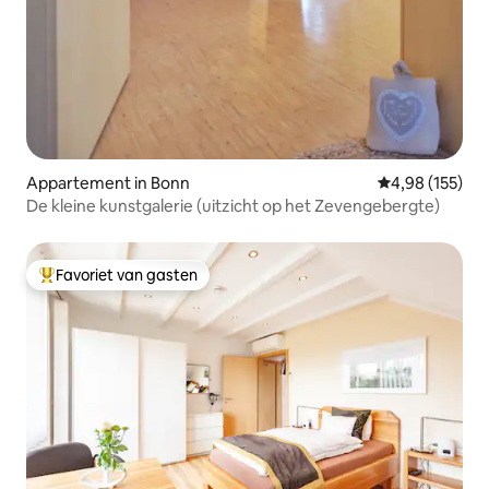
Appartement in Bonn
Gemiddelde beo
4,98 (155)
De kleine kunstgalerie (uitzicht op het Zevengebergte)
Favoriet van gasten
Topfavoriet van gasten