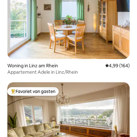
Woning in Linz am Rhein
Gemiddelde beo
4,99 (164)
Appartement Adele in Linz/Rhein
Favoriet van gasten
Topfavoriet van gasten