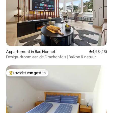
Appartement in Bad Honnef
Gemiddelde be
4,93 (43)
Design-droom aan de Drachenfels | Balkon & natuur
Favoriet van gasten
Topfavoriet van gasten