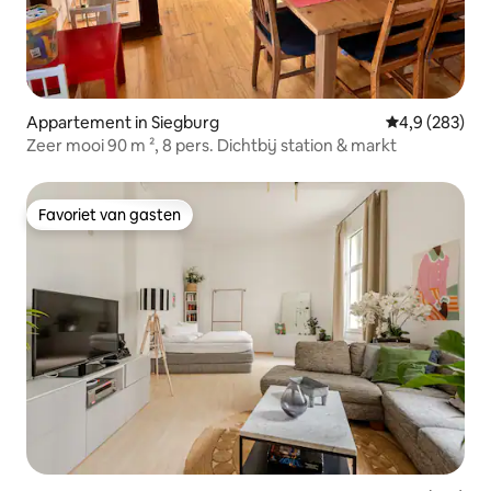
Appartement in Siegburg
Gemiddelde be
4,9 (283)
Zeer mooi 90 m ², 8 pers. Dichtbij station & markt
Favoriet van gasten
Favoriet van gasten