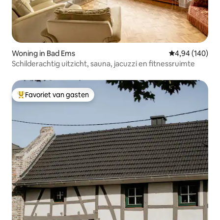
Woning in Bad Ems
Gemiddelde beo
4,94 (140)
Schilderachtig uitzicht, sauna, jacuzzi en fitnessruimte
Favoriet van gasten
Topfavoriet van gasten