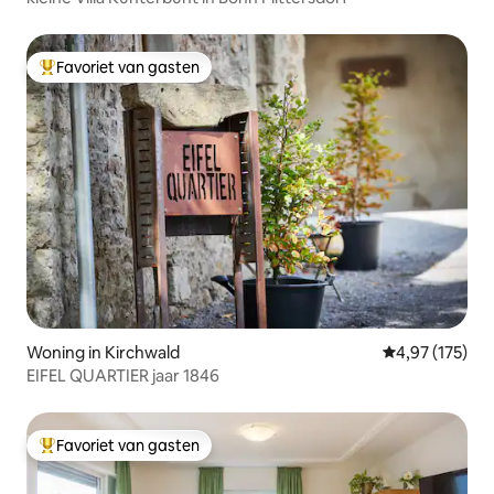
Favoriet van gasten
Topfavoriet van gasten
Woning in Kirchwald
Gemiddelde beo
4,97 (175)
EIFEL QUARTIER jaar 1846
Favoriet van gasten
Topfavoriet van gasten