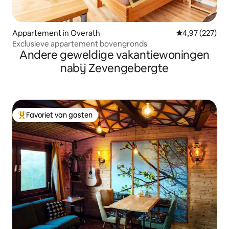
Appartement in Overath
Gemiddelde beo
4,97 (227)
Exclusieve appartement bovengronds
Andere geweldige vakantiewoningen
nabij Zevengebergte
Favoriet van gasten
Topfavoriet van gasten