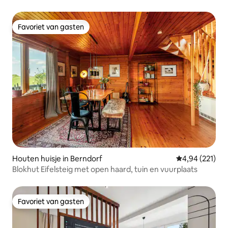
Favoriet van gasten
Favoriet van gasten
Houten huisje in Berndorf
Gemiddelde beo
4,94 (221)
Blokhut Eifelsteig met open haard, tuin en vuurplaats
Favoriet van gasten
Favoriet van gasten