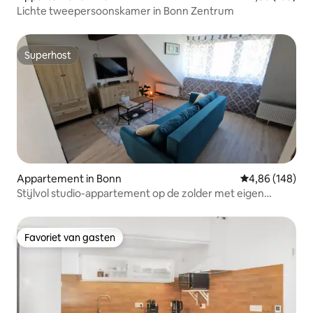
Lichte tweepersoonskamer in Bonn Zentrum
Superhost
Superhost
Appartement in Bonn
Gemiddelde beo
4,86 (148)
Stijlvol studio-appartement op de zolder met eigen
badkamer en keuken, airconditioning
Favoriet van gasten
Favoriet van gasten