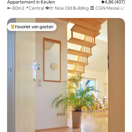
Appartement in Keulen
Gemiddelde beo
4,86 (407)
🔑 80m2📍Central 🍽🍺 Nice Old Building 🏛 CGN Messe 📈
Favoriet van gasten
Topfavoriet van gasten