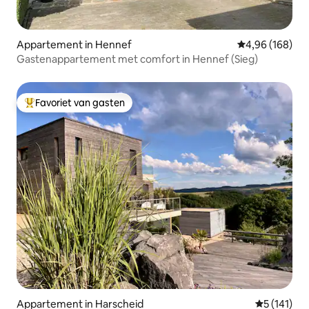
Appartement in Hennef
Gemiddelde beo
4,96 (168)
Gastenappartement met comfort in Hennef (Sieg)
Favoriet van gasten
Topfavoriet van gasten
Appartement in Harscheid
Gemiddelde 
5 (141)