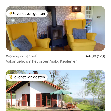
Favoriet van gasten
Topfavoriet van gasten
Woning in Hennef
Gemiddelde beo
4,98 (128)
Vakantiehuis in het groen/nabij Keulen en
Bonn/natuur+cultuur
Favoriet van gasten
Topfavoriet van gasten