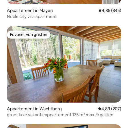
Appartement in Mayen
Gemiddelde beo
4,85 (345)
Noble city villa apartment
Favoriet van gasten
Favoriet van gasten
Appartement in Wachtberg
Gemiddelde beo
4,89 (207)
groot luxe vakantieappartement 135 m² max. 9 gasten