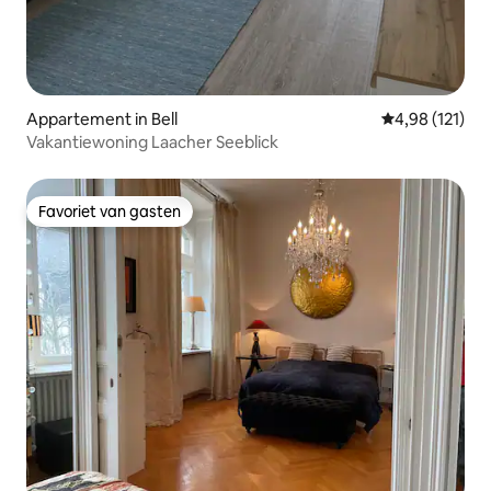
Appartement in Bell
Gemiddelde beo
4,98 (121)
Vakantiewoning Laacher Seeblick
Favoriet van gasten
Favoriet van gasten