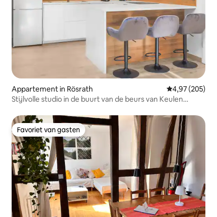
Appartement in Rösrath
Gemiddelde beo
4,97 (205)
Stijlvolle studio in de buurt van de beurs van Keulen
Phantasialand
Favoriet van gasten
Favoriet van gasten