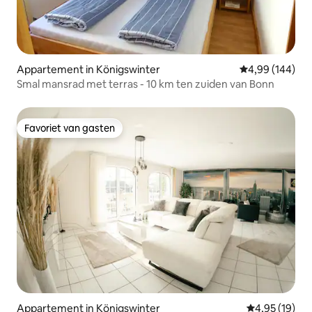
Appartement in Königswinter
Gemiddelde beo
4,99 (144)
Smal mansrad met terras - 10 km ten zuiden van Bonn
Favoriet van gasten
Favoriet van gasten
Appartement in Königswinter
Gemiddelde be
4,95 (19)