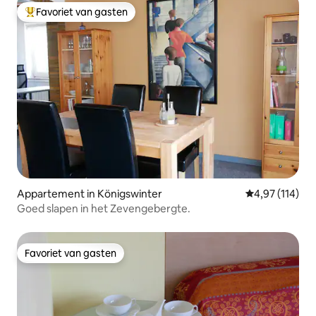
Favoriet van gasten
Topfavoriet van gasten
Appartement in Königswinter
Gemiddelde beo
4,97 (114)
Goed slapen in het Zevengebergte.
Favoriet van gasten
Favoriet van gasten