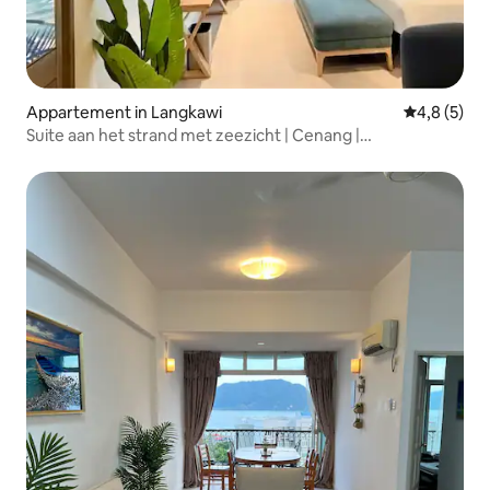
Appartement in Langkawi
Gemiddelde 
4,8 (5)
Suite aan het strand met zeezicht | Cenang |
Superkingsize bed