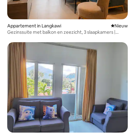
Appartement in Langkawi
Nieuwe ac
Nieuw
Gezinssuite met balkon en zeezicht, 3 slaapkamers |
Cenang Beach