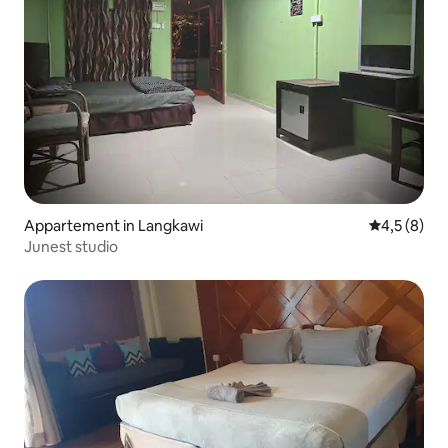
Appartement in Langkawi
Gemiddelde 
4,5 (8)
Junest studio