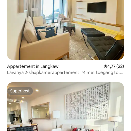
Appartement in Langkawi
Gemiddelde be
4,77 (22)
Lavanya 2-slaapkamerappartement #4 met toegang tot
resort
Superhost
Superhost