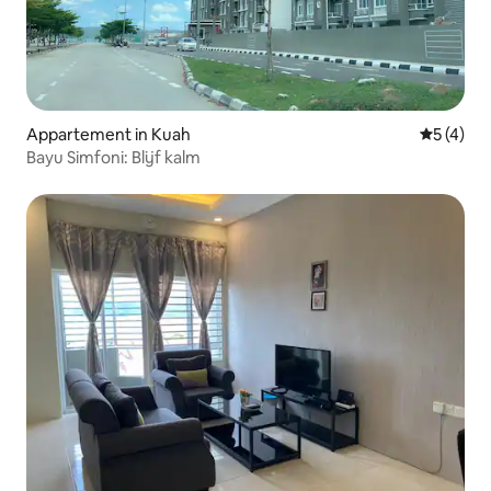
Appartement in Kuah
Gemiddeld
5 (4)
Bayu Simfoni: Blijf kalm