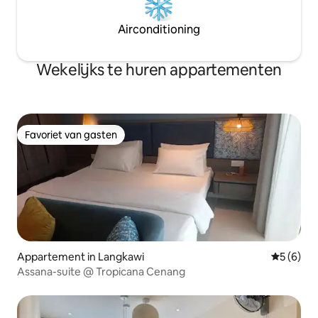
Airconditioning
Wekelijks te huren appartementen
Favoriet van gasten
Favoriet van gasten
Appartement in Langkawi
Gemiddeld
5 (6)
Assana-suite @ Tropicana Cenang