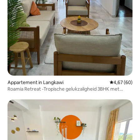
Appartement in Langkawi
Gemiddelde be
4,67 (60)
Roamia Retreat -Tropische gelukzaligheid 3BHK met
zeezicht