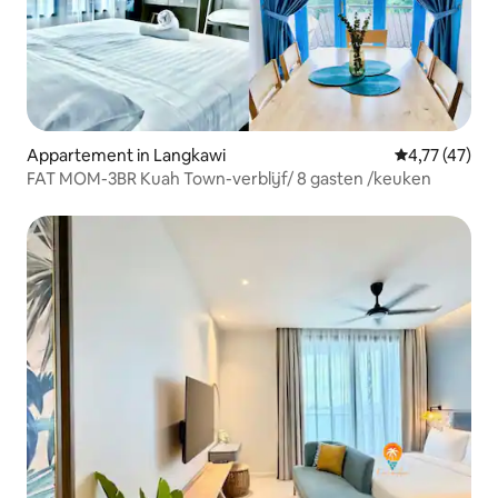
Appartement in Langkawi
Gemiddelde be
4,77 (47)
FAT MOM-3BR Kuah Town-verblijf/ 8 gasten /keuken