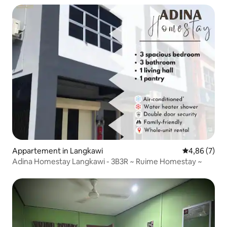
Appartement in Langkawi
Gemiddelde b
4,86 (7)
Adina Homestay Langkawi - 3B3R ~ Ruime Homestay ~