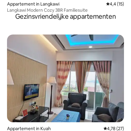
Appartement in Langkawi
Gemiddelde b
4,4 (15)
Langkawi Modern Cozy 3BR Familiesuite
Gezinsvriendelijke appartementen
Appartement in Kuah
Gemiddelde be
4,78 (27)