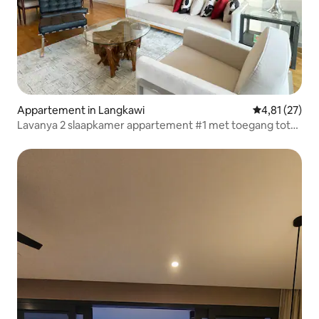
Appartement in Langkawi
Gemiddelde be
4,81 (27)
Lavanya 2 slaapkamer appartement #1 met toegang tot
het resort