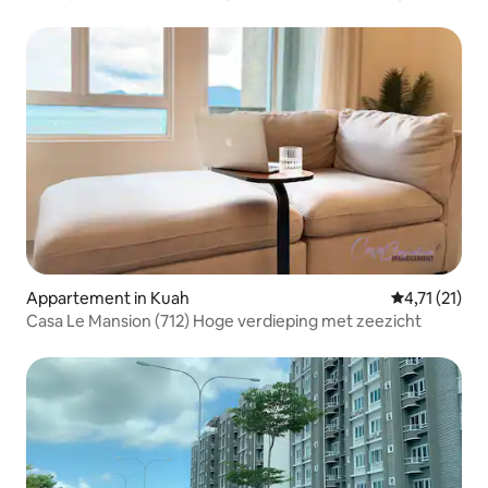
korting
Appartement in Kuah
Gemiddelde b
4,71 (21)
Casa Le Mansion (712) Hoge verdieping met zeezicht