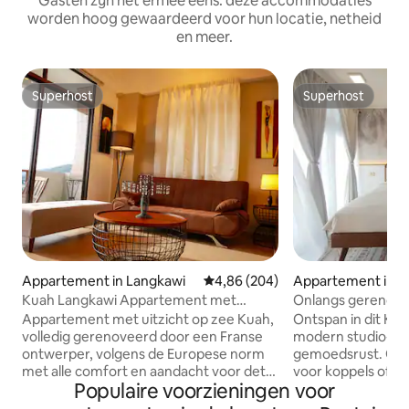
Gasten zijn het ermee eens: deze accommodaties
worden hoog gewaardeerd voor hun locatie, netheid
en meer.
Superhost
Superhost
Superhost
Superhost
Appartement in Langkawi
Gemiddelde beoordeling van 4,86
4,86 (204)
Appartement in L
Kuah Langkawi Appartement met
Onlangs gerenove
panoramisch uitzicht
balkon met zeezic
Appartement met uitzicht op zee Kuah,
Ontspan in dit K
volledig gerenoveerd door een Franse
modern studio-int
ontwerper, volgens de Europese norm
gemoedsrust. Gesc
met alle comfort en aandacht voor detail
voor koppels of ee
Populaire voorzieningen voor
om het verblijf van onze reizigers
personen, ver weg
aangenaam te maken, residentie,
nachtleven. De accommodaties zijn