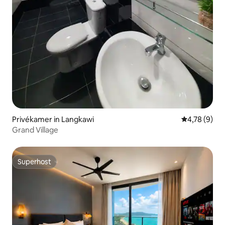
Privékamer in Langkawi
Gemiddelde b
4,78 (9)
Grand Village
Superhost
Superhost