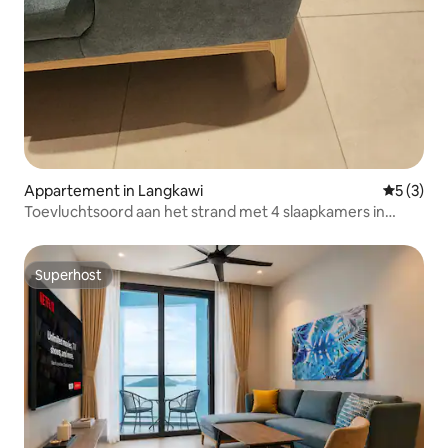
Appartement in Langkawi
Gemiddeld
5 (3)
Toevluchtsoord aan het strand met 4 slaapkamers in
Langkawi| Aquaman-sponsor
Superhost
Superhost