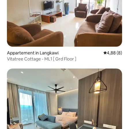
Appartement in Langkawi
Gemiddelde b
4,88 (8)
Vitatree Cottage - ML1 [ Grd Floor ]