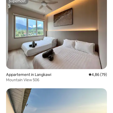
Superhost
Superhost
Appartement in Langkawi
Gemiddelde be
4,86 (79)
Mountain View 506