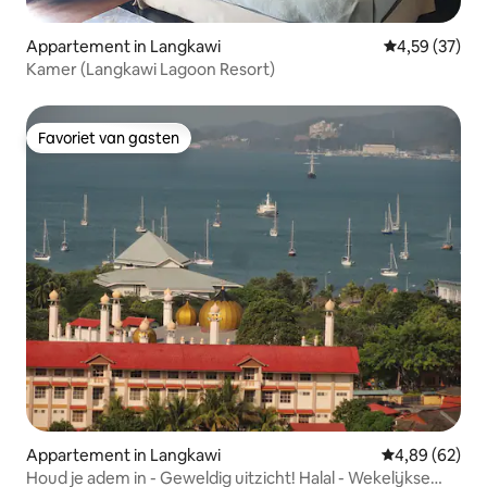
Appartement in Langkawi
Gemiddelde be
4,59 (37)
Kamer (Langkawi Lagoon Resort)
Favoriet van gasten
Favoriet van gasten
Appartement in Langkawi
Gemiddelde be
4,89 (62)
Houd je adem in - Geweldig uitzicht! Halal - Wekelijkse