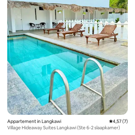
Appartement in Langkawi
Gemiddelde b
4,57 (7)
Village Hideaway Suites Langkawi (Ste 6-2 slaapkamer)