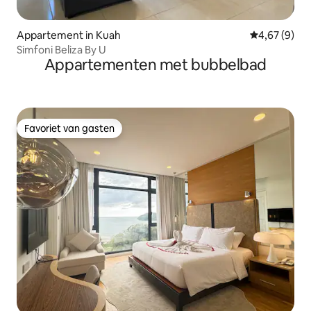
Appartement in Kuah
Gemiddelde b
4,67 (9)
Simfoni Beliza By U
Appartementen met bubbelbad
Favoriet van gasten
Favoriet van gasten