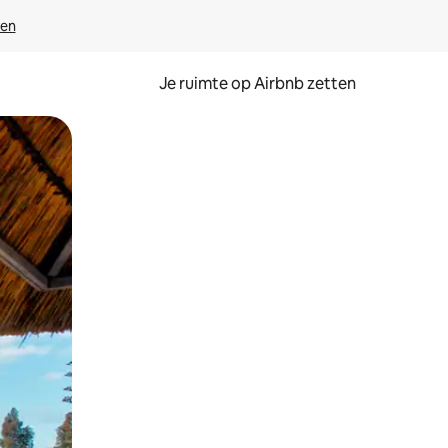
ven
Je ruimte op Airbnb zetten
ken of swipen.