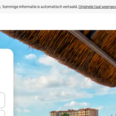
Sommige informatie is automatisch vertaald. 
Originele taal weerge
een keuze met je de pijltjestoetsen omhoog en omlaag, óf door te tik