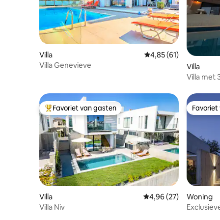
Villa
Gemiddelde beoordelin
4,85 (61)
Villa Genevieve
Villa
Villa met 
zee • Pri
strand
Favoriet van gasten
Favoriet
Topfavoriet van gasten
Favoriet
Villa
Gemiddelde beoordeling
4,96 (27)
Woning
Villa Niv
Exclusiev
uitzicht o