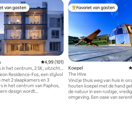
iet van gasten
Favoriet van gasten
iet van gasten
Topfavoriet van gasten
s
Gemiddelde beoordeling van 4,99 uit 5, 101 r
4,99 (101)
Koepel
G
s in het centrum, 2 SK, uitzicht
et dakzwembad en lift
The Hive
on Residence-Fos, een stijlvol
 met 2 slaapkamers en 3
Vind je thuis weg van huis in on
 in het centrum van Paphos,
houten koepel met de hand ge
ern design wordt
de natuur in een rustige, vredi
eerd met mediterrane
omgeving. Een oase van serenit
e eigen balkons bieden een
midden van de stad! Gelegen op 5 km
itzicht op zee, beide
van het centrum van Peyeia, o
ers hebben een eigen
Coral Bay en op 17 km van Pafos
van 4,98 uit 5, 180 recensies
 plus een extra complete
kleine dorpje Akoursos met ee
voor extra comfort. Geniet
popullatie van slechts 35. Een i
zwembad op het dak met
locatie om te ontspannen en t