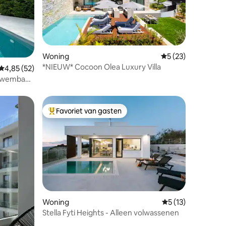
Woning
Gemiddelde beoorde
5 (23)
*NIEUW* Cocoon Olea Luxury Villa
recensies
Gemiddelde beoordeling van 4,85 uit 5, 52 recensies
4,85 (52)
n zwembad
Favoriet van gasten
Topfavoriet van gasten
ecensies
Woning
Gemiddelde beoorde
5 (13)
Stella Fyti Heights - Alleen volwassenen