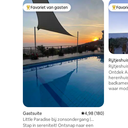
Favoriet van gasten
Favor
Topfavoriet van gasten
Topfavor
Rijtjeshui
Rijtjeshui
op zee, m
Ontdek Ae
herenhuis
badkamers
waar mod
gecombin
charme. D
prachtig u
slaapkam
Gastsuite
Gemiddelde beoordeling 
4,98 (180)
badkamer,
Little Paradise bij zonsondergang |
badkamer 
Zwembad en prachtig uitzicht op zee
Stap in sereniteit! Ontsnap naar een
van een 