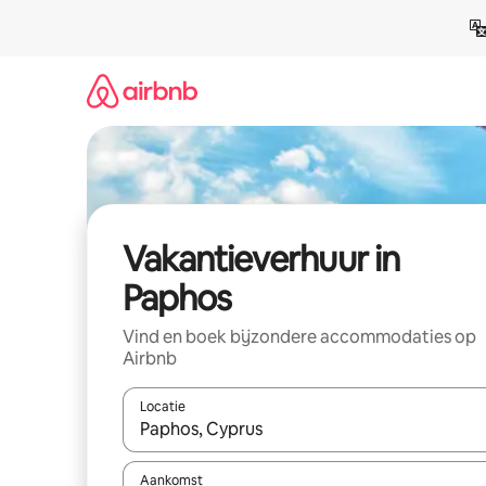
Ga
direct
naar
inhoud
Vakantieverhuur in
Paphos
Vind en boek bijzondere accommodaties op
Airbnb
Locatie
Wanneer er suggesties beschikbaar zijn, maak je 
Aankomst