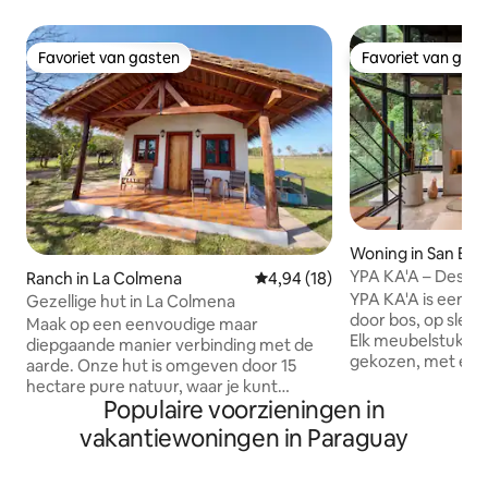
Favoriet van gasten
Favoriet van gas
Favoriet van gasten
Favoriet van gas
Woning in San Ber
YPA KA'A – Desig
Ranch in La Colmena
Gemiddelde beoordeling van 4,9
4,94 (18)
natuur
YPA KA'A is een u
Gezellige hut in La Colmena
door bos, op slech
Maak op een eenvoudige maar
Elk meubelstuk en 
diepgaande manier verbinding met de
gekozen, met een
aarde. Onze hut is omgeven door 15
eigentijds design
hectare pure natuur, waar je kunt
functionaliteit Het is uitgerust voor
Populaire voorzieningen in
genieten van wilde en gedomesticeerde
werken op afstand
dieren, beken, natuurlijke bronnen en
vakantiewoningen in Paraguay
inspirerende en r
vooral — rust. Een perfecte plek om te
perfect voor diege
ontspannen, opnieuw te verbinden en
verbinding met de 