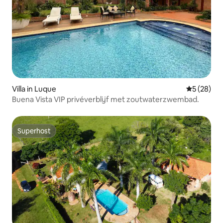
Villa in Luque
Gemiddelde
5 (28)
Buena Vista VIP privéverblijf met zoutwaterzwembad.
Superhost
Superhost