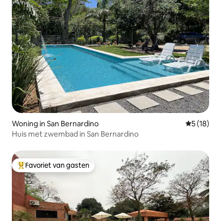
Woning in San Bernardino
Gemiddelde
5 (18)
Huis met zwembad in San Bernardino
Favoriet van gasten
Topfavoriet van gasten