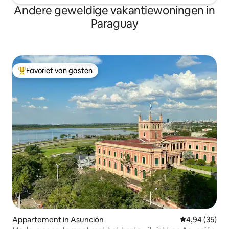
Andere geweldige vakantiewoningen in
Paraguay
Favoriet van gasten
Topfavoriet van gasten
Appartement in Asunción
Gemiddelde be
4,94 (35)