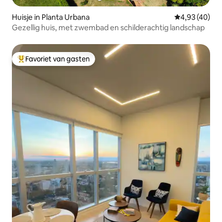
Huisje in Planta Urbana
Gemiddelde be
4,93 (40)
Gezellig huis, met zwembad en schilderachtig landschap
Favoriet van gasten
Topfavoriet van gasten