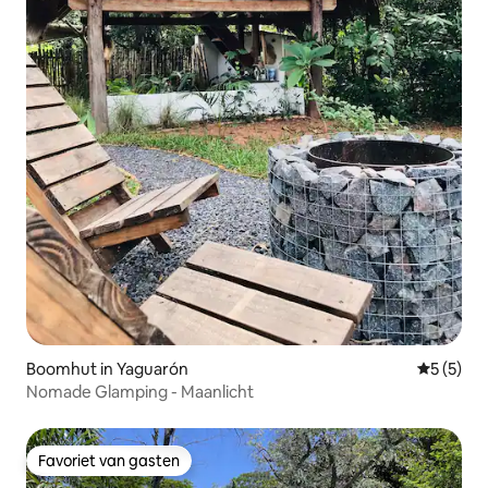
Boomhut in Yaguarón
Gemiddeld
5 (5)
Nomade Glamping - Maanlicht
Favoriet van gasten
Favoriet van gasten