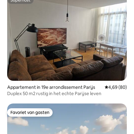
Superhost
Superhost
Appartement in 19e arrondissement Parijs
Gemiddelde be
4,69 (80)
Duplex 50 m2 rustig in het echte Parijse leven
Favoriet van gasten
Favoriet van gasten