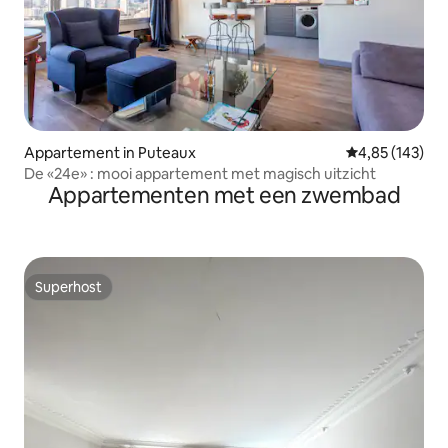
Appartement in Puteaux
Gemiddelde beo
4,85 (143)
De «24e» : mooi appartement met magisch uitzicht
Appartementen met een zwembad
Superhost
Superhost