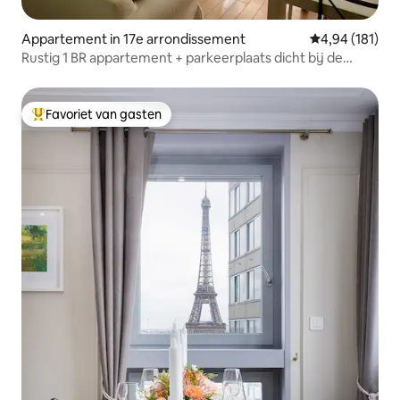
Appartement in 17e arrondissement
Gemiddelde beo
4,94 (181)
Rustig 1 BR appartement + parkeerplaats dicht bij de
Champs Elysées
Favoriet van gasten
Topfavoriet van gasten