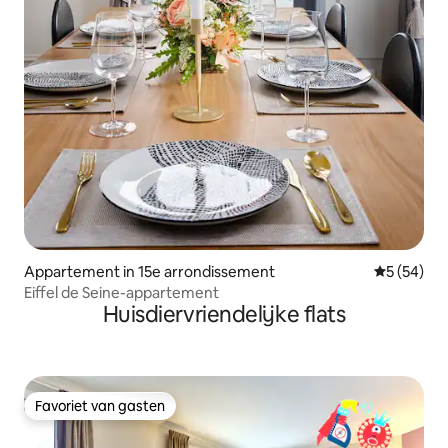
Appartement in 15e arrondissement
Gemiddelde
5 (54)
Eiffel de Seine-appartement
Huisdiervriendelijke flats
Favoriet van gasten
Favoriet van gasten