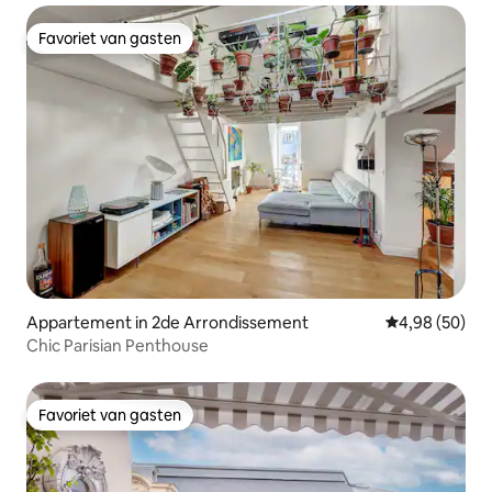
Favoriet van gasten
Favoriet van gasten
Appartement in 2de Arrondissement
Gemiddelde be
4,98 (50)
Chic Parisian Penthouse
Favoriet van gasten
Favoriet van gasten