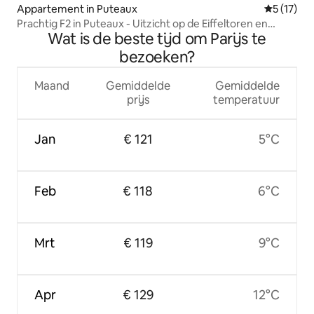
Appartement in Puteaux
Gemiddelde
5 (17)
Prachtig F2 in Puteaux - Uitzicht op de Eiffeltoren en
Wat is de beste tijd om Parijs te
zwembad
bezoeken?
Maand
Gemiddelde
Gemiddelde
prijs
temperatuur
Jan
€ 121
5°C
Feb
€ 118
6°C
Mrt
€ 119
9°C
Apr
€ 129
12°C