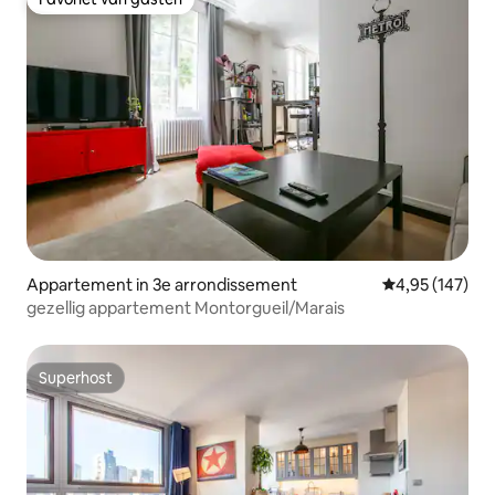
Favoriet van gasten
Appartement in 3e arrondissement
Gemiddelde beo
4,95 (147)
gezellig appartement Montorgueil/Marais
Superhost
Superhost