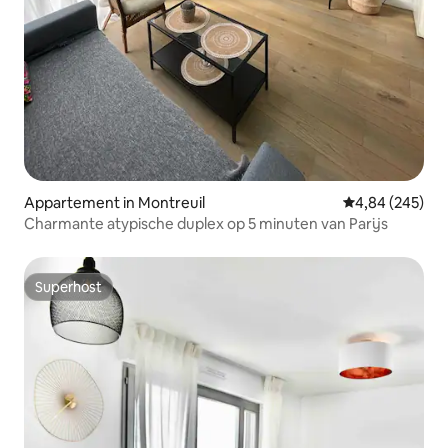
Appartement in Montreuil
Gemiddelde beo
4,84 (245)
Charmante atypische duplex op 5 minuten van Parijs
Superhost
Superhost