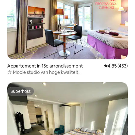
Appartement in 15e arrondissement
Gemiddelde beo
4,85 (453)
☆ Mooie studio van hoge kwaliteit
balkon+metro+parkeerplaats
Superhost
Superhost