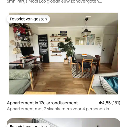
5mn Parijs Mooi Eco gloednieuw zonovergoten
appartement - 4*
Favoriet van gasten
Favoriet van gasten
Appartement in 12e arrondissement
Gemiddelde beo
4,85 (181)
Appartement met 2 slaapkamers voor 4 personen in
Parijs
Favoriet van gasten