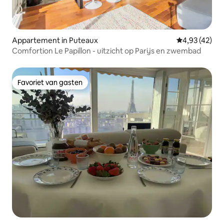
Appartement in Puteaux
Gemiddelde be
4,93 (42)
Comfortion Le Papillon - uitzicht op Parijs en zwembad
Favoriet van gasten
Favoriet van gasten