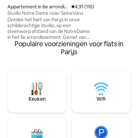
klassieke trap (gee
Appartement in 6e arrondiss
Gemiddelde beoordeling van 4,91
4,91 (110)
volledig geïsoleer
ement
Studio Notre Dame rivier SeineView
op straatniveau.
Ontdek het hart van Parijs in onze
schilderachtige studio, op een
steenworp afstand van de NotreDame
in het 5e arrondissement. Geniet van
Populaire voorzieningen voor flats in
een adembenemend uitzicht op de
kathedraal vanaf je balkon, genesteld op
Parijs
de 6e verdieping van een historisch
gebouw uit de jaren 1800 zonder lift. Je
verblijf is inclusief een eigen douche,
met gedeelde toiletfaciliteiten
onderhouden voor netheid. Omarm de
charme van smalle, kronkelende
trappen, ideaal voor de lichte reiziger.
Stap uit om nabijgelegen
Keuken
Wifi
bezienswaardigheden, winkels en
culinaire hoogstandjes te verkennen.
Welkom :)