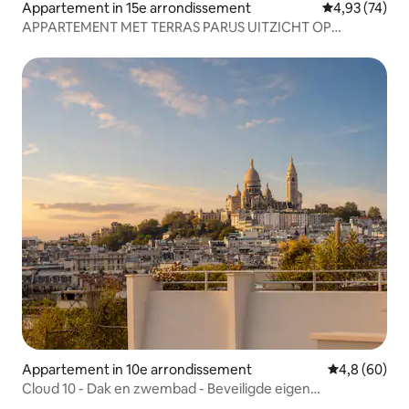
Appartement in 15e arrondissement
Gemiddelde be
4,93 (74)
APPARTEMENT MET TERRAS PARIJS UITZICHT OP
EIFFELTOREN ⭐️⭐️⭐️⭐️⭐️
Appartement in 10e arrondissement
Gemiddelde b
4,8 (60)
Cloud 10 - Dak en zwembad - Beveiligde eigen
parkeerplaats