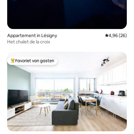
Appartement in Lésigny
Gemiddelde be
4,96 (26)
Het chalet de la croix
Favoriet van gasten
Topfavoriet van gasten