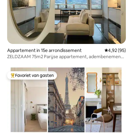
Appartement in 15e arrondissement
Gemiddelde be
4,92 (95)
ZELDZAAM 75m2 Parijse appartement, adembenemend
uitzicht!
Favoriet van gasten
Topfavoriet van gasten