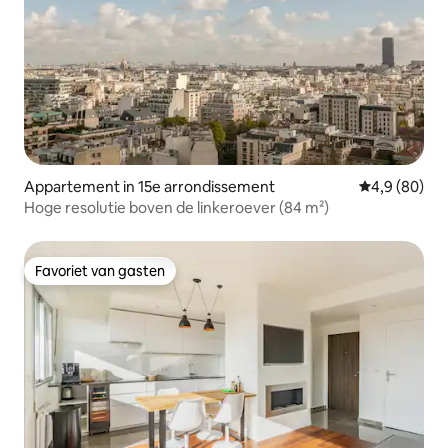
Appartement in 15e arrondissement
Gemiddelde b
4,9 (80)
Hoge resolutie boven de linkeroever (84 m²)
Favoriet van gasten
Favoriet van gasten