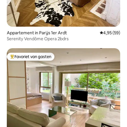
Appartement in Parijs 1er Ardt
Gemiddelde be
4,95 (59)
Serenity Vendôme Opera 2bdrs
Favoriet van gasten
Topfavoriet van gasten