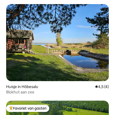
Huisje in Hõbesalu
Gemiddelde 
4,5 (4)
Blokhut aan zee
Favoriet van gasten
Topfavoriet van gasten