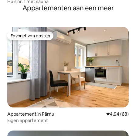
Huis nr. 1 met sauna
Appartementen aan een meer
Favoriet van gasten
Favoriet van gasten
Appartement in Pärnu
Gemiddelde be
4,94 (68)
Eigen appartement