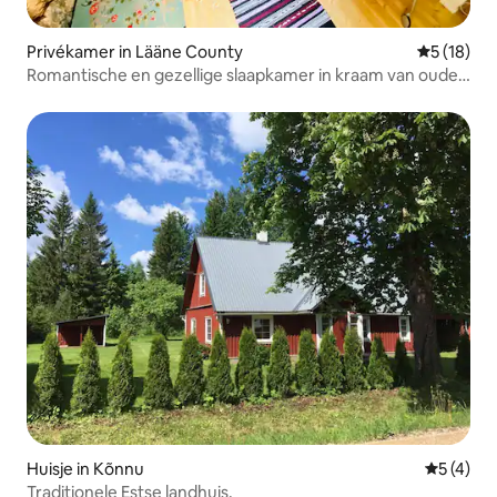
Privékamer in Lääne County
Gemiddelde
5 (18)
Romantische en gezellige slaapkamer in kraam van oude
schuur
Huisje in Kõnnu
Gemiddeld
5 (4)
Traditionele Estse landhuis.