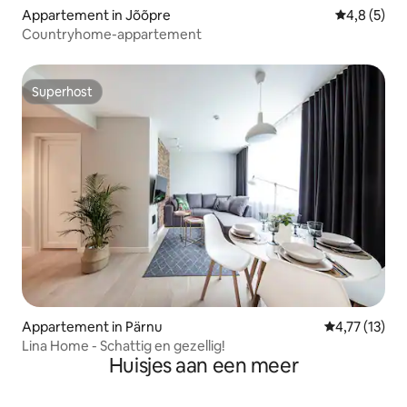
Appartement in Jõõpre
Gemiddelde 
4,8 (5)
Countryhome-appartement
Superhost
Superhost
Appartement in Pärnu
Gemiddelde be
4,77 (13)
Lina Home - Schattig en gezellig!
Huisjes aan een meer