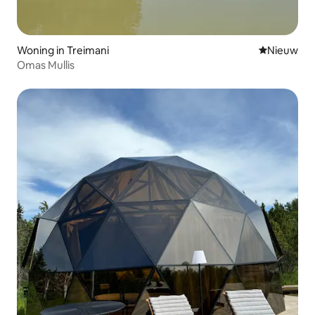
Woning in Treimani
Nieuwe ac
Nieuw
Omas Mullis