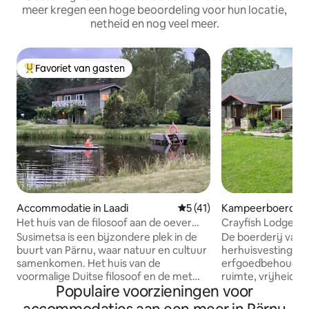
meer kregen een hoge beoordeling voor hun locatie,
netheid en nog veel meer.
Favoriet van gasten
Topfavoriet van gasten
Accommodatie in Laadi
Gemiddelde beoordeling van 
5 (41)
Kampeerboerderij
a
Het huis van de filosoof aan de oever
Crayfish Lodge. F
van het meer: sauna en bubbelbad
Susimetsa is een bijzondere plek in de
De boerderij van d
buurt van Pärnu, waar natuur en cultuur
herhuisvesting, di
samenkomen. Het huis van de
erfgoedbehoud. 
voormalige Duitse filosoof en de met
ruimte, vrijheid 
Populaire voorzieningen voor
liefde ingerichte tuin van het Estse gezin
verscheidenheid 
creëren een unieke sfeer. In de ruime
hobby's te beoefe