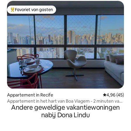
Favoriet van gasten
Topfavoriet van gasten
Appartement in Recife
Gemiddelde be
4,96 (45)
Appartement in het hart van Boa Viagem - 2 minuten van
Andere geweldige vakantiewoningen
het strand en de luchthaven
nabij Dona Lindu