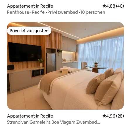
Appartement in Recife
Gemiddelde be
4,88 (40)
Penthouse• Recife •Privézwembad •10 personen
Favoriet van gasten
Favoriet van gasten
Appartement in Recife
Gemiddelde be
4,96 (28)
Strand van Gameleira Boa Viagem Zwembad
Penthousedak