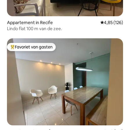
Appartement in Recife
Gemiddelde beo
4,85 (126)
Lindo flat 100 m van de zee.
Favoriet van gasten
Topfavoriet van gasten