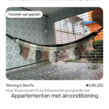
strand
Favoriet van gasten
Favoriet van gasten
Woning in Recife
Gemiddelde be
4,85 (20)
Huis 16 personen Px luchthaven/strand goede reis
Appartementen met airconditioning