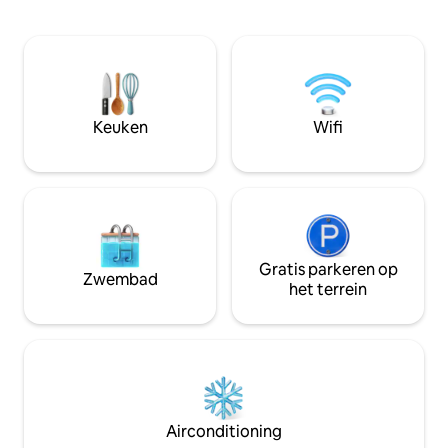
lavanderia self-service 🏝️
slaapbank in de 
Adembenemend uitzicht! 🚗 Gratis
het ideaal is voor 
overdekte parkeergelegenheid ✅ 24 uur
verblijven. Toploc
per dag in- en uitchecken Loop deze
paar stappen van h
kans niet mis om in een super nieuwe en
luchthaven, resta
moderne flat te verblijven met alles wat
zakencentra. Com
je nodig hebt voor een uitstekend en
ontspanning op één ple
Keuken
Wifi
onvergetelijk verblijf. ✅
HUISREGELS zorgv
Gratis parkeren op
Zwembad
het terrein
Airconditioning