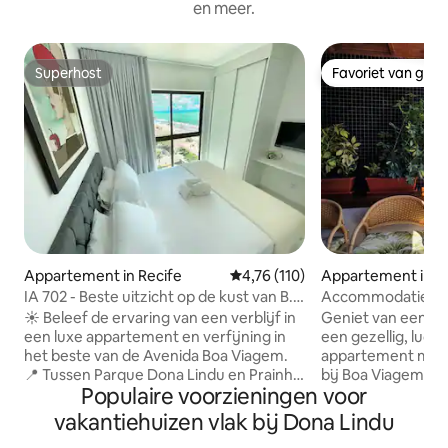
en meer.
Superhost
Favoriet van gas
Superhost
Favoriet van gas
Appartement in Recife
Gemiddelde beoordeling van 4,76
4,76 (110)
Appartement in B
IA 702 - Beste uitzicht op de kust van B.
Accommodatie in
Viagem
Recife|505A|Appa
☀️ Beleef de ervaring van een verblijf in
Geniet van een aa
Viagem|Strand en
een luxe appartement en verfijning in
een gezellig, lucht
het beste van de Avenida Boa Viagem.
appartement met u
📍 Tussen Parque Dona Lindu en Prainha
bij Boa Viagem Be
Populaire voorzieningen voor
de Boa Viagem ✈️ Slechts 10 minuten van
Park. Het appartement is geschikt voor
de luchthaven ⛱️ Fantastisch zwembad
maximaal vier gas
vakantiehuizen vlak bij Dona Lindu
op het dak 🏋🏻‍♀️ Fitness 🧺 OMO
queensize bed in 