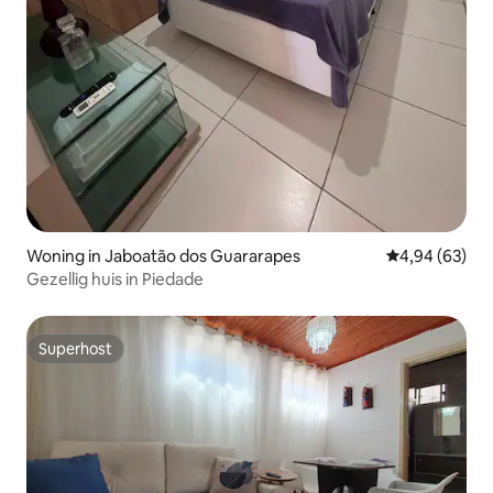
Woning in Jaboatão dos Guararapes
Gemiddelde be
4,94 (63)
Gezellig huis in Piedade
Superhost
Superhost