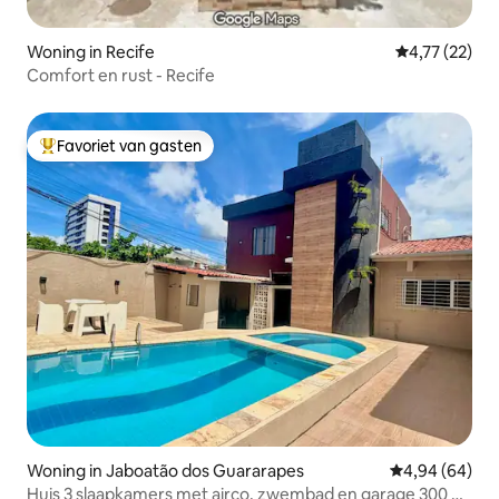
Woning in Recife
Gemiddelde be
4,77 (22)
Comfort en rust - Recife
Favoriet van gasten
Topfavoriet van gasten
Woning in Jaboatão dos Guararapes
Gemiddelde be
4,94 (64)
Huis 3 slaapkamers met airco, zwembad en garage 300 m