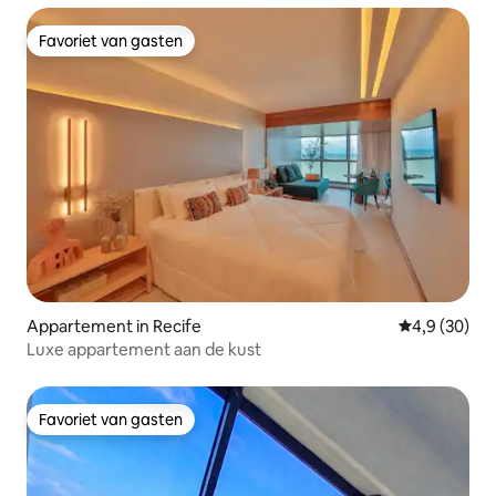
Favoriet van gasten
Favoriet van gasten
Appartement in Recife
Gemiddelde b
4,9 (30)
Luxe appartement aan de kust
Favoriet van gasten
Favoriet van gasten