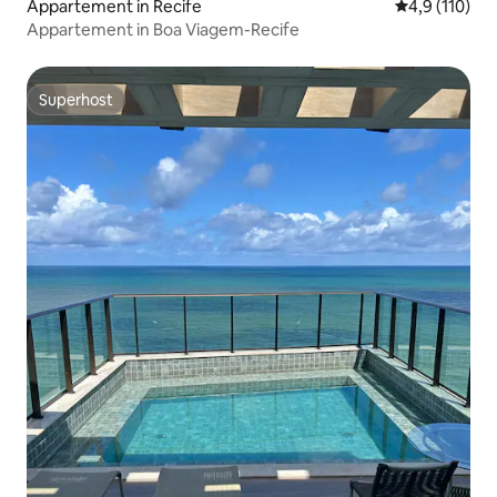
Appartement in Recife
Gemiddelde be
4,9 (110)
Appartement in Boa Viagem-Recife
Superhost
Superhost