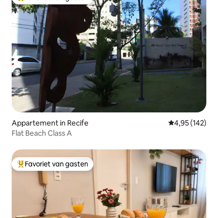
Topfavoriet van gasten
Appartement in Recife
Gemiddelde beo
4,95 (142)
Flat Beach Class A
Favoriet van gasten
Topfavoriet van gasten