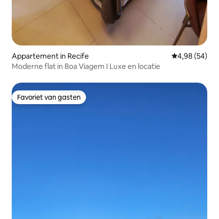
Appartement in Recife
Gemiddelde be
4,98 (54)
Moderne flat in Boa Viagem I Luxe en locatie
Favoriet van gasten
Favoriet van gasten