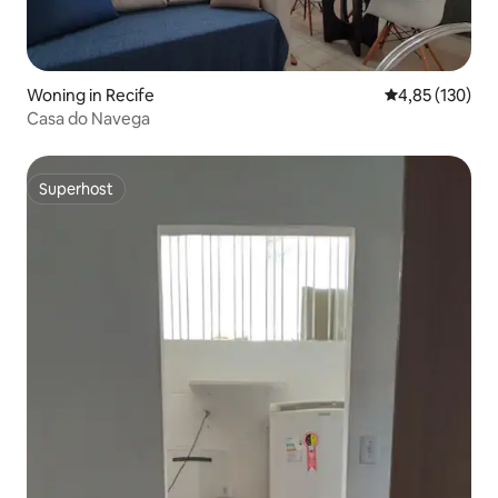
Woning in Recife
Gemiddelde beo
4,85 (130)
Casa do Navega
Superhost
Superhost