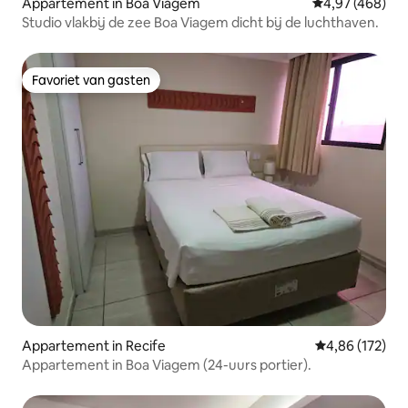
Appartement in Boa Viagem
Gemiddelde beo
4,97 (468)
Studio vlakbij de zee Boa Viagem dicht bij de luchthaven.
Favoriet van gasten
Favoriet van gasten
Appartement in Recife
Gemiddelde beo
4,86 (172)
Appartement in Boa Viagem (24-uurs portier).