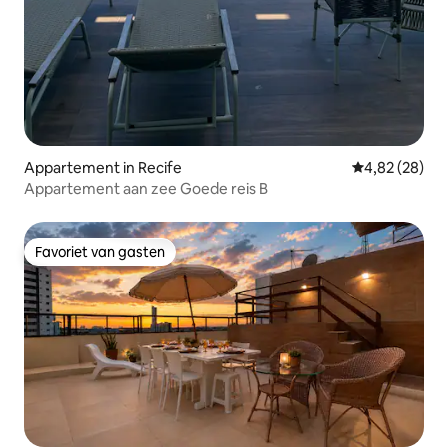
Appartement in Recife
Gemiddelde be
4,82 (28)
Appartement aan zee Goede reis B
Favoriet van gasten
Favoriet van gasten