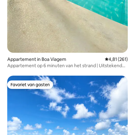
Appartement in Boa Viagem
Gemiddelde beo
4,81 (261)
Appartement op 6 minuten van het strand | Uitstekende
locatie | 24-uursportier
Favoriet van gasten
Favoriet van gasten