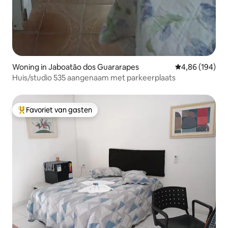
Woning in Jaboatão dos Guararapes
Gemiddelde beo
4,86 (194)
Huis/studio 535 aangenaam met parkeerplaats
Favoriet van gasten
Topfavoriet van gasten