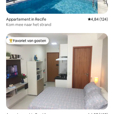
Appartement in Recife
Gemiddelde beo
4,84 (124)
Kom mee naar het strand
Favoriet van gasten
Topfavoriet van gasten