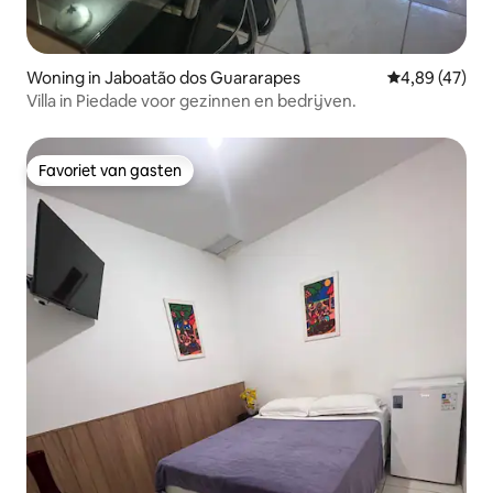
Woning in Jaboatão dos Guararapes
Gemiddelde be
4,89 (47)
Villa in Piedade voor gezinnen en bedrijven.
Favoriet van gasten
Favoriet van gasten