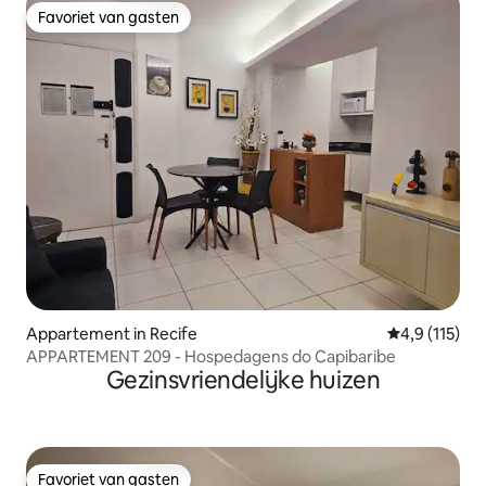
Favoriet van gasten
Favoriet van gasten
Appartement in Recife
Gemiddelde be
4,9 (115)
APPARTEMENT 209 - Hospedagens do Capibaribe
Gezinsvriendelijke huizen
Favoriet van gasten