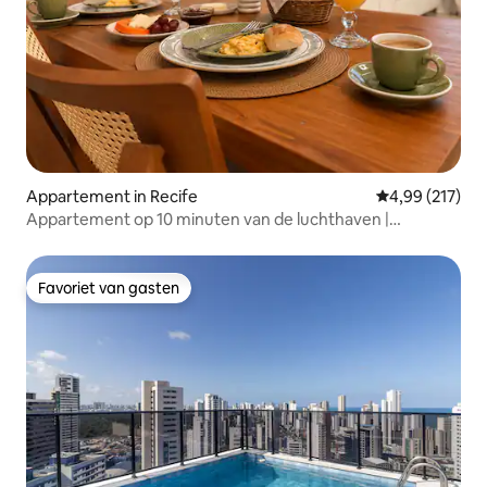
Appartement in Recife
Gemiddelde beo
4,99 (217)
Appartement op 10 minuten van de luchthaven |
Geweldige wifi | Topzwembad
Favoriet van gasten
Favoriet van gasten