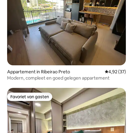
Appartement in Ribeirao Preto
Gemiddelde be
4,92 (37)
Modern, compleet en goed gelegen appartement
Favoriet van gasten
Favoriet van gasten