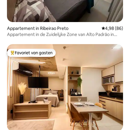
Appartement in Ribeirao Preto
Gemiddelde be
4,98 (86)
Appartement in de Zuidelijke Zone van Alto Padrão in
Ribeirão
Favoriet van gasten
Topfavoriet van gasten