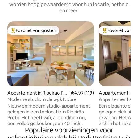
worden hoog gewaardeerd voor hun locatie, netheid
en meer.
Favoriet van gasten
Favoriet van g
Topfavoriet van gasten
Topfavoriet van 
Appartement in Ribeirao Pre
Gemiddelde beoordeling van 4,97
4,97 (119)
Appartement in Ri
to
eto
Moderne studio in de wijk Nobre
Appartement Ap
Nieuw en modern studio-appartement
Een elegante erva
gelegen in een toplocatie in Ribeirão
gelegen plek biedt 
Preto. Het heeft wifi, airconditioning,
ervaring. Het Ap
een volledige keuken, een 40-inch
zich in het zaken
Populaire voorzieningen voor
smart-tv, een BlueFit-fitnessruimte in
Preto, voor Aveni
het gebouw (privé), een airfryer, een
en heeft een gale