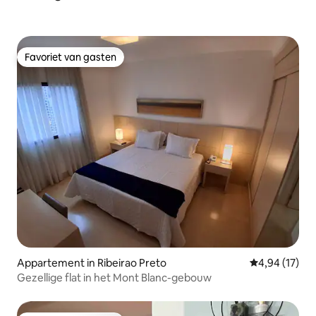
Favoriet van gasten
Favoriet van gasten
Appartement in Ribeirao Preto
Gemiddelde be
4,94 (17)
Gezellige flat in het Mont Blanc-gebouw