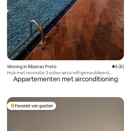
Woning in Ribeirao Preto
Gemiddeld
5 (6)
Huis met recreatie 3 suites airco wifi gemeubileerd
Appartementen met airconditioning
Agrishow
Favoriet van gasten
Topfavoriet van gasten