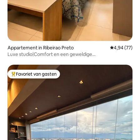
Appartement in Ribeirao Preto
Gemiddelde be
4,94 (77)
Luxe studio|Comfort en een geweldige
locatie|Winkelcentrum
Favoriet van gasten
Topfavoriet van gasten