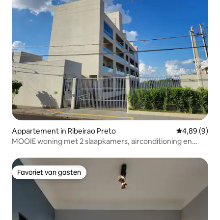
Appartement in Ribeirao Preto
Gemiddelde b
4,89 (9)
MOOIE woning met 2 slaapkamers, airconditioning en
achtertuin in Ribeirão (04)
Favoriet van gasten
Favoriet van gasten