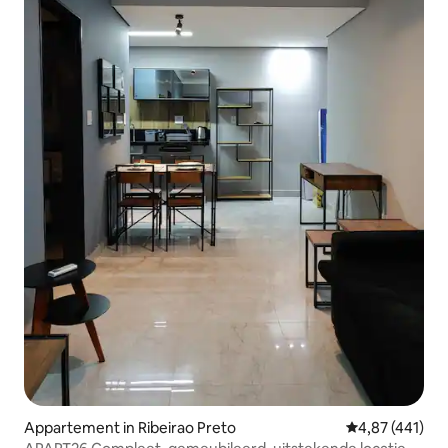
Appartement in Ribeirao Preto
Gemiddelde beo
4,87 (441)