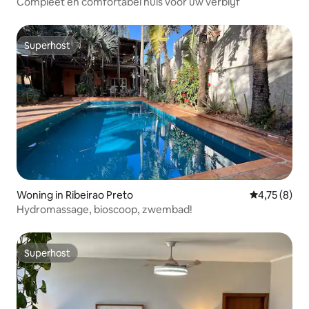
Compleet en comfortabel huis voor uw verblijf
Superhost
Superhost
Woning in Ribeirao Preto
Gemiddelde b
4,75 (8)
Hydromassage, bioscoop, zwembad!
Superhost
Superhost