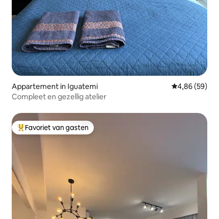
Appartement in Iguatemi
Gemiddelde be
4,86 (59)
Compleet en gezellig atelier
Favoriet van gasten
Topfavoriet van gasten