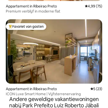
Appartement in Ribeirao Preto
Gemiddelde be
4,99 (75)
Premium verblijf in moderne flat
Favoriet van gasten
Topfavoriet van gasten
Appartement in Ribeirao Preto
Gemiddelde
5 (23)
ICON Luxe Smart Home | Vijfsterrenervaring
Andere geweldige vakantiewoningen
nabij Park Prefeito Luíz Roberto Jábali