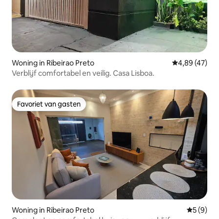
Woning in Ribeirao Preto
Gemiddelde be
4,89 (47)
Verblijf comfortabel en veilig. Casa Lisboa.
Favoriet van gasten
Favoriet van gasten
Woning in Ribeirao Preto
Gemiddeld
5 (9)