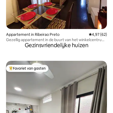
Appartement in Ribeirao Preto
Gemiddelde be
4,97 (62)
Gezellig appartement in de buurt van het winkelcentrum
Gezinsvriendelijke huizen
Ribeirão
Favoriet van gasten
Topfavoriet van gasten