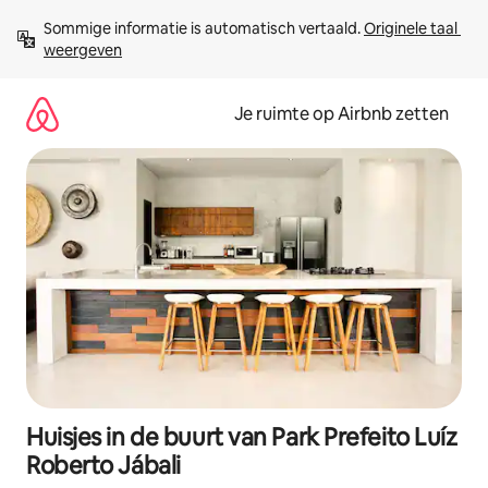
Ga
Sommige informatie is automatisch vertaald. 
Originele taal 
direct
weergeven
naar
inhoud
Je ruimte op Airbnb zetten
Huisjes in de buurt van Park Prefeito Luíz
Roberto Jábali