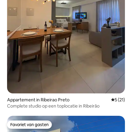
Appartement in Ribeirao Preto
Gemiddelde
5 (21)
Complete studio op een toplocatie in Ribeirão
Favoriet van gasten
Favoriet van gasten