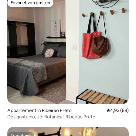
Favoriet van gasten
Favoriet van gasten
Appartement in Ribeirao Preto
Gemiddelde be
4,93 (68)
Designstudio, Jd. Botanical, Ribeirão Preto