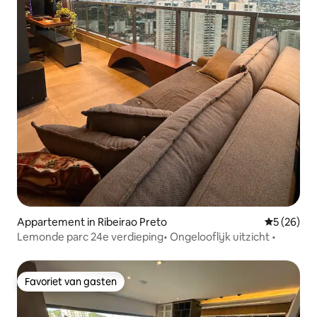
Appartement in Ribeirao Preto
Gemiddelde
5 (26)
Lemonde parc 24e verdieping• Ongelooflijk uitzicht •
Favoriet van gasten
Favoriet van gasten