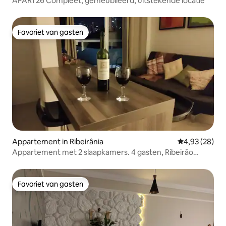
APART26 Compleet, gemeubileerd, uitstekende locatie
Favoriet van gasten
Favoriet van gasten
Appartement in Ribeirânia
Gemiddelde be
4,93 (28)
Appartement met 2 slaapkamers. 4 gasten, Ribeirão
Preto
Favoriet van gasten
Favoriet van gasten