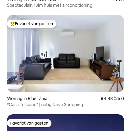
Spectaculair, ruim huis met airconditioning
Favoriet van gasten
Topfavoriet van gasten
Woning in Ribeirânia
Gemiddelde beo
4,98 (267)
*Casa Toscano* | nabij Novo Shopping
Favoriet van gasten
Favoriet van gasten