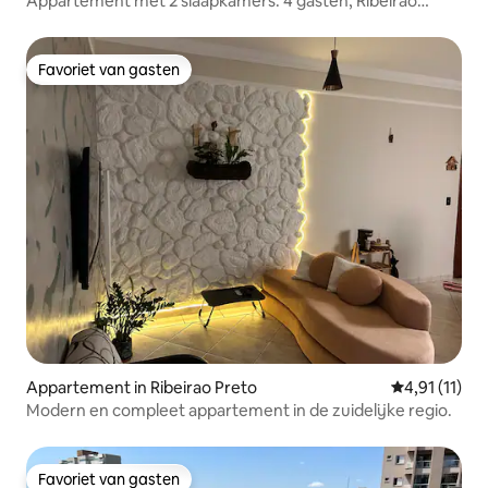
Appartement met 2 slaapkamers. 4 gasten, Ribeirão
Preto
Favoriet van gasten
Favoriet van gasten
Appartement in Ribeirao Preto
Gemiddelde b
4,91 (11)
Modern en compleet appartement in de zuidelijke regio.
Favoriet van gasten