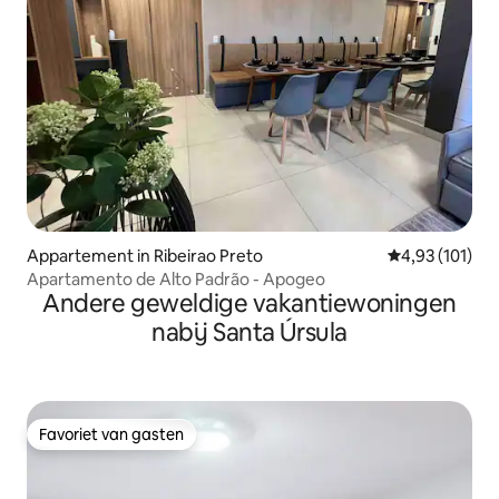
Appartement in Ribeirao Preto
Gemiddelde beo
4,93 (101)
Apartamento de Alto Padrão - Apogeo
Andere geweldige vakantiewoningen
nabij Santa Úrsula
Favoriet van gasten
Favoriet van gasten