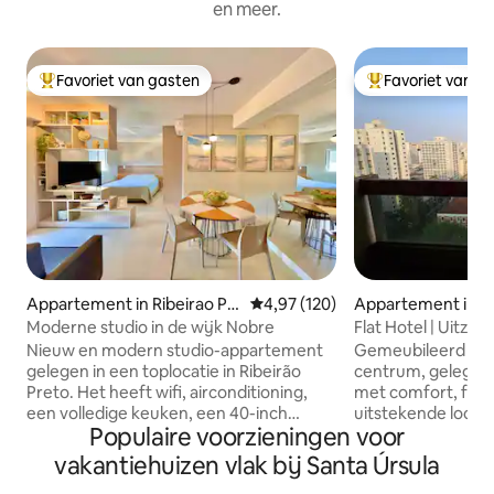
en meer.
Favoriet van gasten
Favoriet van g
Topfavoriet van gasten
Topfavoriet van 
Appartement in Ribeirao Pr
Gemiddelde beoordeling van 4,97
4,97 (120)
Appartement in Ri
eto
eto
Moderne studio in de wijk Nobre
Flat Hotel | Uitzich
Nieuw en modern studio-appartement
Gemeubileerd app
gelegen in een toplocatie in Ribeirão
centrum, gelegen 
Preto. Het heeft wifi, airconditioning,
met comfort, funct
een volledige keuken, een 40-inch
uitstekende locati
Populaire voorzieningen voor
smart-tv, een BlueFit-fitnessruimte in
met een tweepers
het gebouw (privé), een airfryer, een
een woonkamer die
vakantiehuizen vlak bij Santa Úrsula
parkeerplaats en een complete
volledig uitgerust