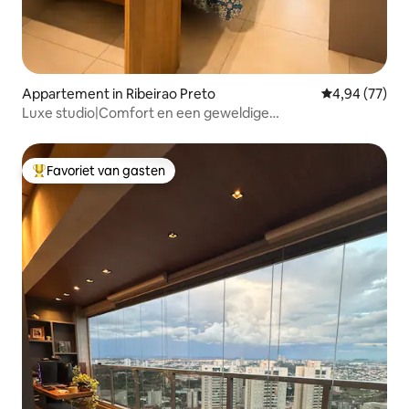
Appartement in Ribeirao Preto
Gemiddelde be
4,94 (77)
Luxe studio|Comfort en een geweldige
locatie|Winkelcentrum
Favoriet van gasten
Topfavoriet van gasten