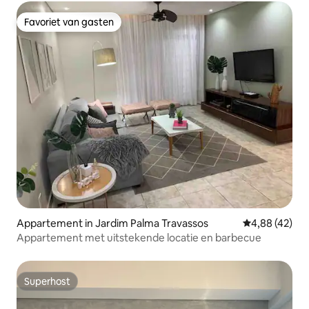
Favoriet van gasten
Favoriet van gasten
Appartement in Jardim Palma Travassos
Gemiddelde be
4,88 (42)
Appartement met uitstekende locatie en barbecue
Superhost
Superhost