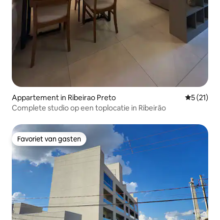
Appartement in Ribeirao Preto
Gemiddelde
5 (21)
Complete studio op een toplocatie in Ribeirão
Favoriet van gasten
Favoriet van gasten