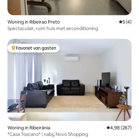
Woning in Ribeirao Preto
Gemiddeld
5 (4)
Spectaculair, ruim huis met airconditioning
Favoriet van gasten
Topfavoriet van gasten
Woning in Ribeirânia
Gemiddelde beo
4,98 (267)
*Casa Toscano* | nabij Novo Shopping