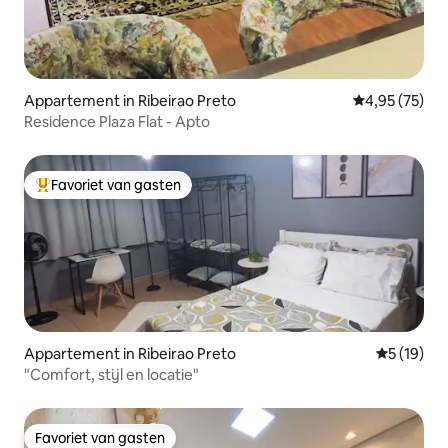
Appartement in Ribeirao Preto
Gemiddelde be
4,95 (75)
Residence Plaza Flat - Apto
Favoriet van gasten
Topfavoriet van gasten
Appartement in Ribeirao Preto
Gemiddelde
5 (19)
"Comfort, stijl en locatie"
Favoriet van gasten
Favoriet van gasten