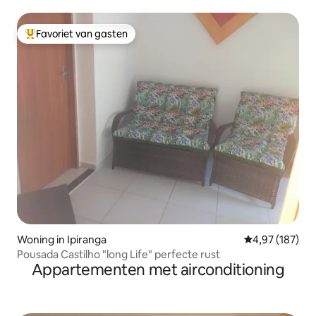
Favoriet van gasten
Topfavoriet van gasten
Woning in Ipiranga
Gemiddelde beo
4,97 (187)
Pousada Castilho "long Life" perfecte rust
Appartementen met airconditioning