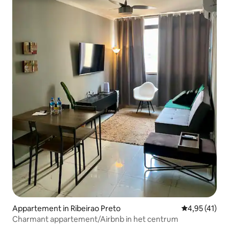
Appartement in Ribeirao Preto
Gemiddelde be
4,95 (41)
Charmant appartement/Airbnb in het centrum