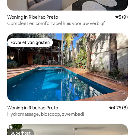
Woning in Ribeirao Preto
Gemiddeld
5 (9)
Compleet en comfortabel huis voor uw verblijf
Favoriet van gasten
Favoriet van gasten
Woning in Ribeirao Preto
Gemiddelde b
4,75 (8)
Hydromassage, bioscoop, zwembad!
Superhost