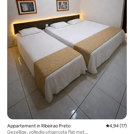
Appartement in Ribeirao Preto
Gemiddelde be
4,94 (17)
Gezellige, volledig uitgeruste flat met