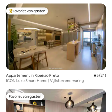
Favoriet van gasten
Topfavoriet van gasten
Appartement in Ribeirao Preto
Gemiddelde
5 (24)
ICON Luxe Smart Home | Vijfsterrenervaring
Favoriet van gasten
Favoriet van gasten