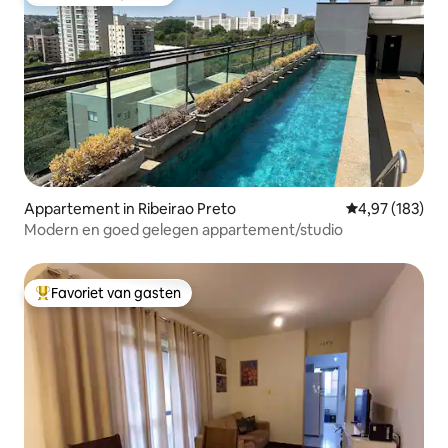
Favoriet van gasten
Appartement in Ribeirao Preto
Gemiddelde beo
4,97 (183)
Modern en goed gelegen appartement/studio
Favoriet van gasten
Topfavoriet van gasten