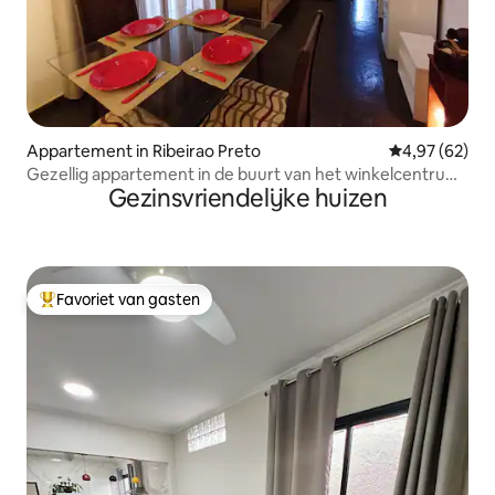
Appartement in Ribeirao Preto
Gemiddelde be
4,97 (62)
Gezellig appartement in de buurt van het winkelcentrum
Gezinsvriendelijke huizen
Ribeirão
Favoriet van gasten
Topfavoriet van gasten