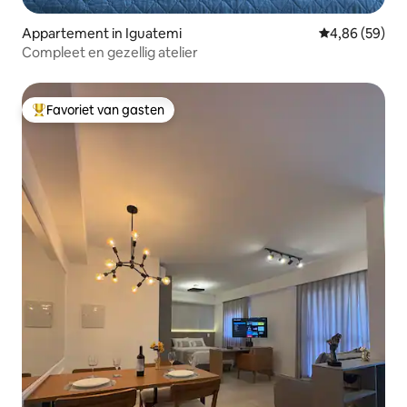
Appartement in Iguatemi
Gemiddelde be
4,86 (59)
Compleet en gezellig atelier
Favoriet van gasten
Topfavoriet van gasten