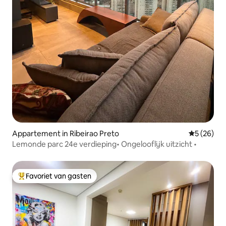
Appartement in Ribeirao Preto
Gemiddelde
5 (26)
Lemonde parc 24e verdieping• Ongelooflijk uitzicht •
Favoriet van gasten
Topfavoriet van gasten