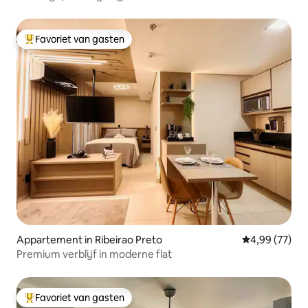
parkeergelegenheid
Favoriet van gasten
Topfavoriet van gasten
Appartement in Ribeirao Preto
Gemiddelde be
4,99 (77)
Premium verblijf in moderne flat
Favoriet van gasten
Topfavoriet van gasten