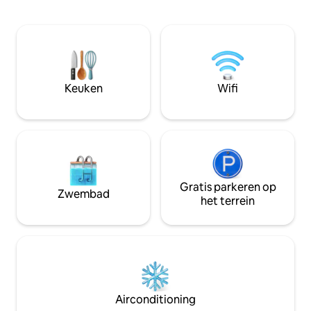
recreatieruimte, een zwembad, een
balkon met uitzich
sauna, een speelkamer, een
airconditioning i
gastronomische ruimte, een
slaapkamer, een tv
coworkingruimte, een 24-uurs
hotelinfrastructu
supermarkt en de beste locatie in de
fitnessruimte, 24-
stad, aan de Avenida Presidente Vargas,
en 1 parkeerplaats
op 3 minuten van het winkelcentrum
Toplocatie: op sl
Keuken
Wifi
Ribeirão en dicht bij de beste parken,
van Shopping Sant
bars en restaurants in Ribeirão.
Pinguim.
Gratis parkeren op
Zwembad
het terrein
Airconditioning