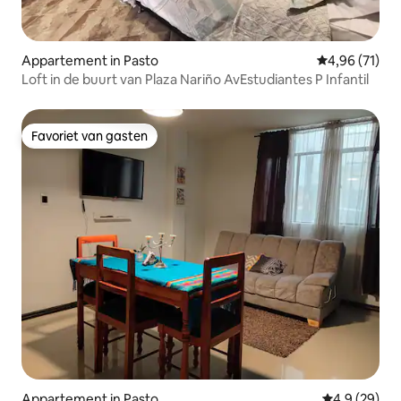
Appartement in Pasto
Gemiddelde be
4,96 (71)
Loft in de buurt van Plaza Nariño AvEstudiantes P Infantil
Favoriet van gasten
Favoriet van gasten
Appartement in Pasto
Gemiddelde b
4,9 (29)