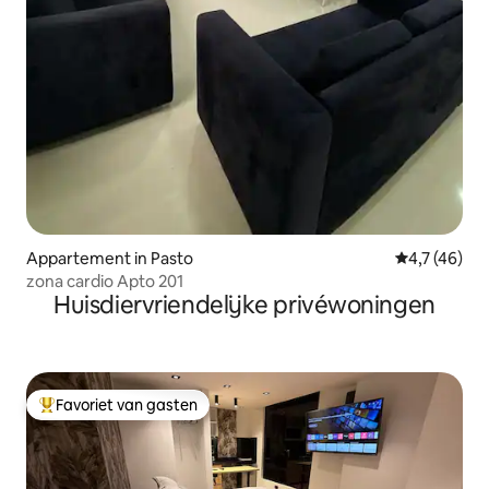
Appartement in Pasto
Gemiddelde b
4,7 (46)
zona cardio Apto 201
Huisdiervriendelijke privéwoningen
Favoriet van gasten
Topfavoriet van gasten