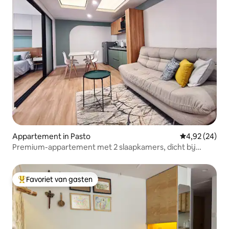
Appartement in Pasto
Gemiddelde be
4,92 (24)
Premium-appartement met 2 slaapkamers, dicht bij
H. Departamental
Favoriet van gasten
Topfavoriet van gasten