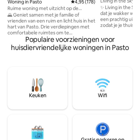
Living in the Sky P
Woning in Pasto
Gemiddelde beoordeling van 4,95
4,95 (178)
vulkaan + parkere
✨ Living in the Sky PRO 🌋 ✨ 
Ruime woning met uitzicht op de
dat je wakker wor
Galeras | Huisdiervriendelijk
🌄 Geniet samen met je familie of
een prachtig uitzi
vrienden van een ruim en licht huis in het
zodat je je thuis v
hart van Pasto. Drie verdiepingen met
te rusten, te werk
comfortabele ruimtes om te
Pasto 📍 🌄 Prachtig uitzicht op de
Populaire voorzieningen voor
ontspannen, te werken en gezellig
vulkaan Galeras ☕
samen te zijn, in een veilig en rustig
huisdiervriendelijke woningen in Pasto
met een uniek lan
wooncomplex. 🧼 Hoge standaard op
Comfortabel bed v
het gebied van netheid en comfort 👥
Gratis overdekte 
Geweldig voor groepen en langere
Ruimtes ontworpe
verblijven 🏡 Meer dan 200 m² voor jouw
gedenkwaardige mom
comfort 📍Centrale locatie, dicht bij
KORTING op je volge
winkelgebieden, restaurants en de
Reserveer nu en b
belangrijkste bezienswaardigheden 🌋
ervaring in Pasto 
Uitzichtpunt en privéterras met uitzicht
Keuken
Wifi
op de vulkaan Galeras 🐾 Huisdieren zijn
welkom
Gratis parkeren op