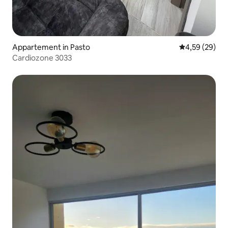
Appartement in Pasto
Gemiddelde be
4,59 (29)
Cardiozone 3033