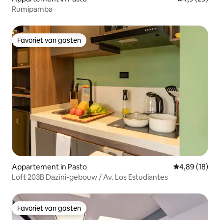
Rumipamba
Favoriet van gasten
Favoriet van gasten
Appartement in Pasto
Gemiddelde be
4,89 (18)
Loft 203B Dazini-gebouw / Av. Los Estudiantes
Favoriet van gasten
Favoriet van gasten