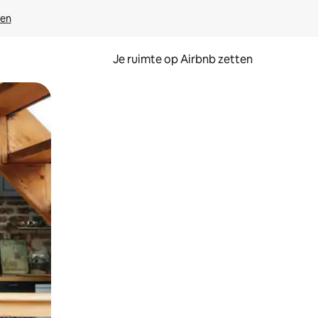
ven
Je ruimte op Airbnb zetten
ken of swipen.