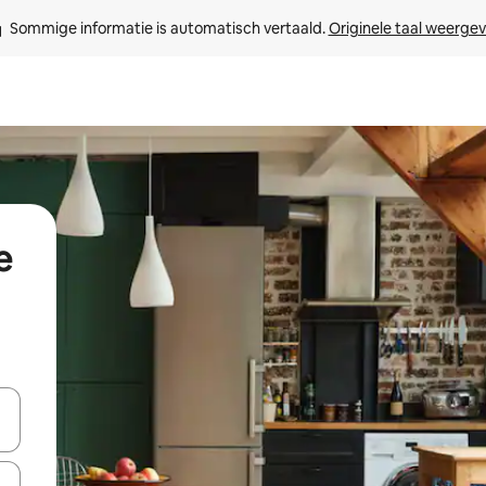
Sommige informatie is automatisch vertaald. 
Originele taal weerge
e
een keuze met je de pijltjestoetsen omhoog en omlaag, óf door te tik