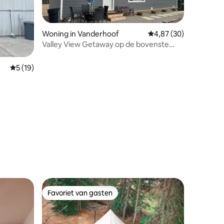
Woning in Vanderhoof
Gemiddelde beoordelin
4,87 (30)
Valley View Getaway op de bovenste
verdieping
Gemiddelde beoordeling van 5 uit 5, 19 recensies
5 (19)
ecensies
Favoriet van gasten
Favoriet van gasten