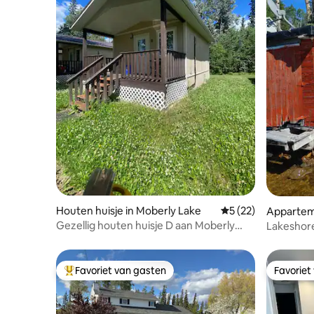
Houten huisje in Moberly Lake
Gemiddelde beoorde
5 (22)
Appartem
Gezellig houten huisje D aan Moberly
Lakeshor
Lake
Favoriet van gasten
Favoriet
Topfavoriet van gasten
Favoriet