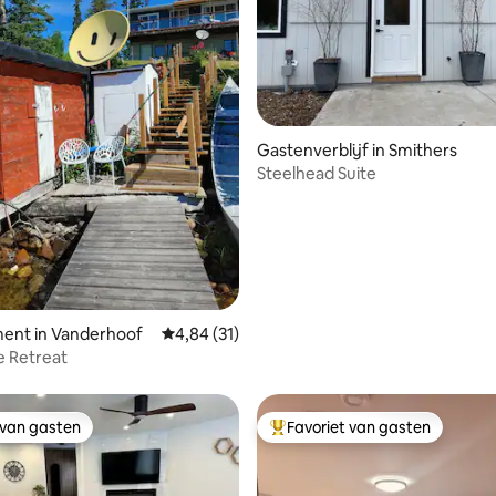
Gastenverblijf in Smithers
Steelhead Suite
ling van 5 uit 5, 22 recensies
ent in Vanderhoof
Gemiddelde beoordeling van 4,84 uit 5, 31 r
4,84 (31)
e Retreat
 van gasten
Favoriet van gasten
 van gasten
Topfavoriet van gasten