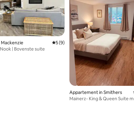
ing van 5 uit 5, 54 recensies
n Mackenzie
Gemiddelde beoordeling van 5 uit 5, 9 r
5 (9)
Nook | Bovenste suite
Appartement in Smithers
Mainerz- King & Queen Suite m
slaapkamers #203