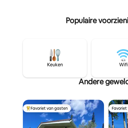
meer dan twee huisdieren zijn voor
de loons roepen. Sne
verdere accommodatie naar eigen
beschikba
goeddunken Roken/vapen binnenshuis
wandelid
Populaire voorzien
diepe reiniging via ozongenerator kosten
@ $ 500CAD Afvoer en vullen van
hottub @ $ 500CAD, zwembad @ $
1.000CAD
Keuken
Wifi
Andere geweldi
Favoriet van gasten
Favoriet
Topfavoriet van gasten
Favoriet