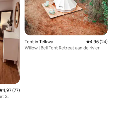
ecensies
Tent in Telkwa
Gemiddelde beoordelin
4,96 (24)
Willow | Bell Tent Retreat aan de rivier
Gemiddelde beoordeling van 4,97 uit 5, 77 recensies
4,97 (77)
et 2