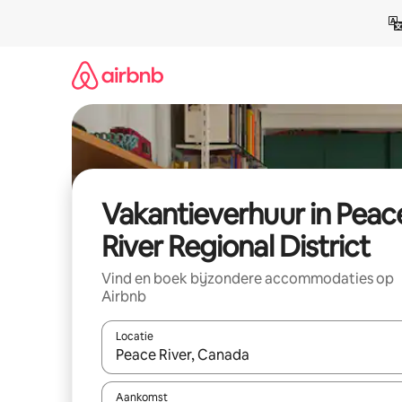
Ga
direct
naar
inhoud
Vakantieverhuur in Peac
River Regional District
Vind en boek bijzondere accommodaties op
Airbnb
Locatie
Wanneer er suggesties beschikbaar zijn, maak je 
Aankomst