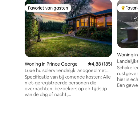
Favoriet van gasten
Favor
Favoriet van gasten
Topfavor
Woning in
Landelijk
Woning in Prince George
Gemiddelde beoordeling 
4,88 (185)
Schakel e
Luxe huisdiervriendelijk landgoed met
rustgevende 
hottub en verwarmd zwembad
Specificatie van bijkomende kosten: Alle
hier is ec
niet-geregistreerde personen die
Een gewel
overnachten, bezoekers op elk tijdstip
grote pat
van de dag of nacht,
zonsonde
aanwezigen/genodigden van de
comfortab
accommodatie worden beschouwd als
kingsize 
extra gasten en er wordt $ 50 CAD per
luxe bedd
persoon per gebeurtenis in rekening
country royalty
gebracht Maximaal 2 huisdieren tegen
elektrisc
een vast tarief van $ 145CAD per verblijf.
gerustste
Neem contact op met de host als er
Airconditioning. De vi