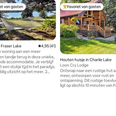
iet van gasten
Favoriet van gasten
iet van gasten
Topfavoriet van gasten
 Fraser Lake
Gemiddelde beoordeling van 4,95 uit 5, 41 
4,95 (41)
e woning aan een meer
van 4,88 uit 5, 185 recensies
en tandje terug in deze unieke,
Houten huisje in Charlie Lake
accommodatie. Je verblijf
Loon Cry Lodge
ht een stukje tijd in het paradijs.
Ontsnap naar een rustige hut a
dig uitzicht op het meer. 2
meer, ontworpen voor rust en
io's. Groot gazon. Nachtelijke
ontspanning. Dit rustige toevl
rgangen. Enorme
ligt op slechts 10 minuten van Fo
ele leren banken. Luxe
John en op loopafstand van Lak
suite met open haard. Fijnste
Golf and Country Club. Het bes
engoed. Je zult je verwende
over een gezellige loft-
 voelen. Gemakkelijke
hoofdslaapkamer, een overdek
he verwarming of een
veranda die perfect is voor
llend houtvuur, naar keuze.
ochtendkoffie en een prachtig 
ssen springen en