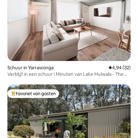
Schuur in Yarrawonga
Gemiddelde be
4,94 (32)
Verblijf in een schuur | Minuten van Lake Mulwala - The
Hangar
Favoriet van gasten
Topfavoriet van gasten