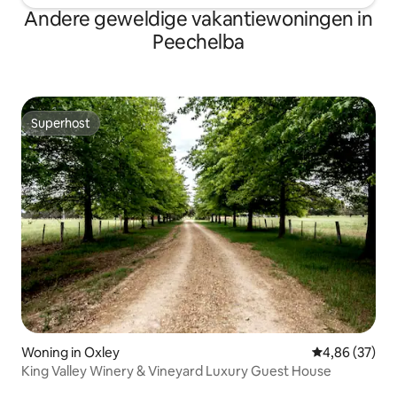
Andere geweldige vakantiewoningen in
Peechelba
Superhost
Superhost
Woning in Oxley
Gemiddelde be
4,86 (37)
King Valley Winery & Vineyard Luxury Guest House