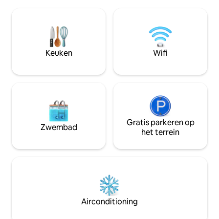
standaard is. Locatie perfect 1 min lopen
boek. Geschikt vo
naar de stad, en 5 min lopen naar de
personen. Het mee
Murray River. Voor elk wat wils,
koppels en volwa
gemakkelijke wandeling naar het
natuurlijke bosri
nieuwe Aquatic Centre en een
het oneffen terrei
avonturenspeeltuin. Gratis WIFI, Netflix,
Keuken
Wifi
het niet geschikt
Kayo, 2 tv-kamers, super WOW
de 12 jaar.
badkamer. Buitensenterras met groot
uitzicht op de hemel. Je zult niet weg
willen.
Gratis parkeren op
Zwembad
het terrein
Airconditioning