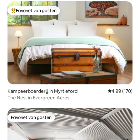
Favoriet van gasten
Topfavoriet van gasten
Kampeerboerderij in Myrtleford
Gemiddelde beo
4,99 (170)
The Nest in Evergreen Acres
Favoriet van gasten
Favoriet van gasten