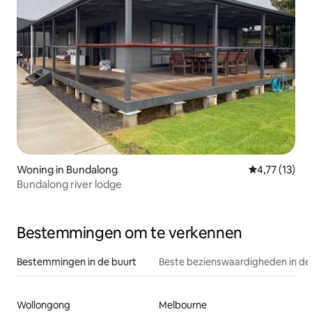
Woning in Bundalong
Gemiddelde be
4,77 (13)
Bundalong river lodge
Bestemmingen om te verkennen
Bestemmingen in de buurt
Beste bezienswaardigheden in de
Wollongong
Melbourne