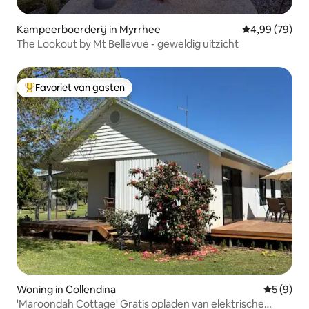
Kampeerboerderij in Myrrhee
Gemiddelde be
4,99 (79)
The Lookout by Mt Bellevue - geweldig uitzicht
Favoriet van gasten
Topfavoriet van gasten
Woning in Collendina
Gemiddeld
5 (9)
'Maroondah Cottage' Gratis opladen van elektrische