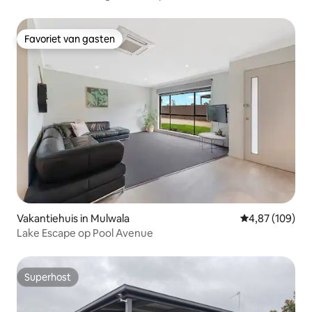
auto's
Favoriet van gasten
Favoriet van gasten
Vakantiehuis in Mulwala
Gemiddelde beo
4,87 (109)
Lake Escape op Pool Avenue
Superhost
Superhost