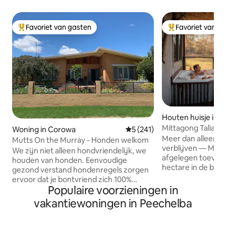
Favoriet van gasten
Favoriet van g
Topfavoriet van gasten
Topfavoriet van 
Houten huisje in E
Mittagong Talia | 
Woning in Corowa
Gemiddelde beoordeling van 5
5 (241)
sterrennachten
Meer dan alleen e
Mutts On the Murray - Honden welkom
verblijven — Mitta
We zijn niet alleen hondvriendelijk, we
afgelegen toevluc
houden van honden. Eenvoudige
hectare in de bus
gezond verstand hondenregels zorgen
Chiltern-Mt Pilot N
ervoor dat je bontvriend zich 100%
minuten van Beec
Populaire voorzieningen in
welkom zal voelen. Degenen zonder
om je te helpen to
honden hoeven zich geen zorgen te
vakantiewoningen in Peechelba
Geniet van het bu
maken dat Bastaards vlekkeloos schoon
stilte van de bush
worden gehouden en 5 Sterren
haardvuur met een