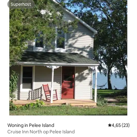
Superhost
Superhost
Woning in Pelee Island
Gemiddelde be
4,65 (23)
Cruise Inn North op Pelee Island