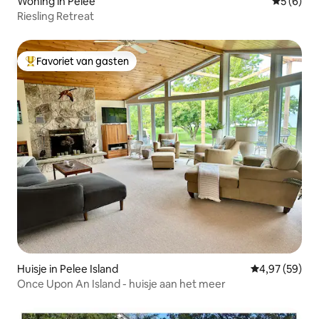
Woning in Pelee
Gemiddeld
5 (6)
Riesling Retreat
Favoriet van gasten
Topfavoriet van gasten
Huisje in Pelee Island
Gemiddelde be
4,97 (59)
Once Upon An Island - huisje aan het meer