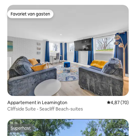
Favoriet van gasten
Favoriet van gasten
Appartement in Leamington
Gemiddelde be
4,87 (70)
Cliffside Suite - Seacliff Beach-suites
Superhost
Superhost