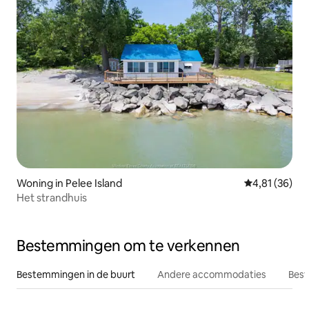
Woning in Pelee Island
Gemiddelde be
4,81 (36)
Het strandhuis
Bestemmingen om te verkennen
Bestemmingen in de buurt
Andere accommodaties
Best