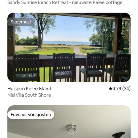
Sandy Sunrise Beach Retreat - nieuwste Pelee cottage
Superhost
Superhost
Huisje in Pelee Island
Gemiddelde be
4,79 (34)
Nisi Villa South Shore
Favoriet van gasten
Favoriet van gasten