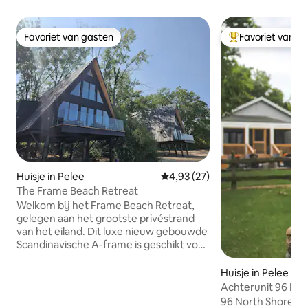
Favoriet van gasten
Favoriet van g
Favoriet van gasten
Topfavoriet van 
Huisje in Pelee
Gemiddelde beoordeling van 4,9
4,93 (27)
The Frame Beach Retreat
Welkom bij het Frame Beach Retreat,
gelegen aan het grootste privéstrand
van het eiland. Dit luxe nieuw gebouwde
Scandinavische A-frame is geschikt voor
8 personen met 4 slaapkamers, 2
badkamers en een ruime
Huisje in Pelee Isl
gemeenschappelijke ruimte met een
Achterunit 96 Nor
smart-tv en glasvezelinternet. Geniet
House
96 North Shore C