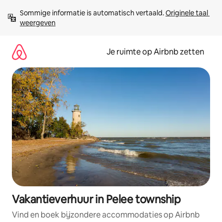
Ga
Sommige informatie is automatisch vertaald. 
Originele taal 
direct
weergeven
naar
inhoud
Je ruimte op Airbnb zetten
Vakantieverhuur in Pelee township
Vind en boek bijzondere accommodaties op Airbnb