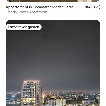
Appartement in Kecamatan Medan Barat
Gemiddelde b
4,6 (25)
Liberty Tower Apartment
Favoriet van gasten
Favoriet van gasten