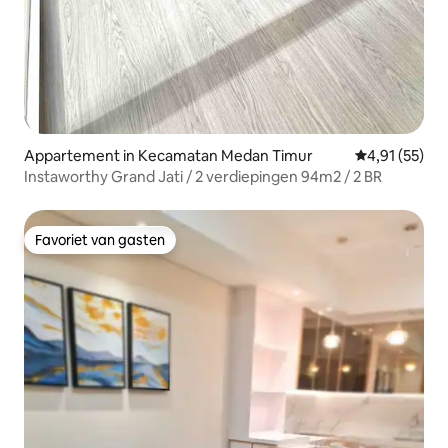
Appartement in Kecamatan Medan Timur
Gemiddelde be
4,91 (55)
Instaworthy Grand Jati / 2 verdiepingen 94m2 / 2 BR
Favoriet van gasten
Favoriet van gasten