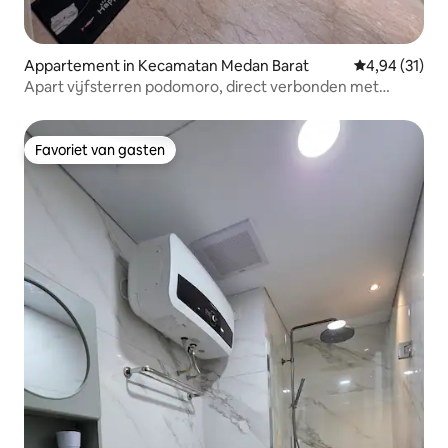
Appartement in Kecamatan Medan Barat
Gemiddelde be
4,94 (31)
Apart vijfsterren podomoro, direct verbonden met
winkelcentrum
Favoriet van gasten
Favoriet van gasten