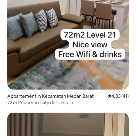
Appartement in Kecamatan Medan Barat
Gemiddelde be
4,83 (41)
72 m Podomoro city deli Lincoln