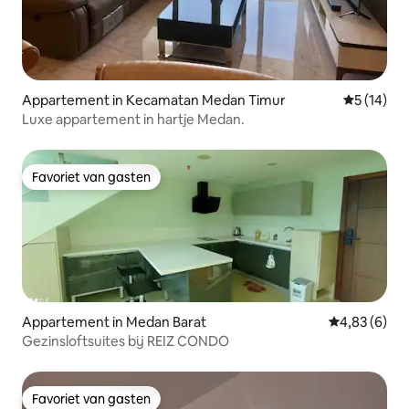
Appartement in Kecamatan Medan Timur
Gemiddelde
5 (14)
Luxe appartement in hartje Medan.
Favoriet van gasten
Favoriet van gasten
Appartement in Medan Barat
Gemiddelde b
4,83 (6)
Gezinsloftsuites bij REIZ CONDO
Favoriet van gasten
Favoriet van gasten