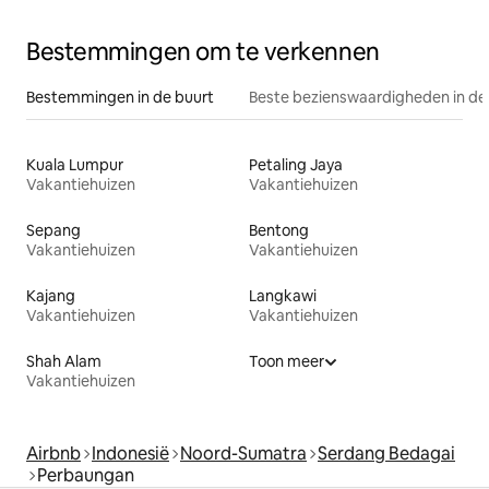
Bestemmingen om te verkennen
Bestemmingen in de buurt
Beste bezienswaardigheden in de
Kuala Lumpur
Petaling Jaya
Vakantiehuizen
Vakantiehuizen
Sepang
Bentong
Vakantiehuizen
Vakantiehuizen
Kajang
Langkawi
Vakantiehuizen
Vakantiehuizen
Shah Alam
Toon meer
Vakantiehuizen
Airbnb
Indonesië
Noord-Sumatra
Serdang Bedagai
Perbaungan