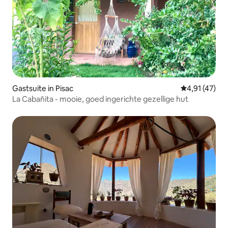
Gastsuite in Pisac
Gemiddelde be
4,91 (47)
La Cabañita - mooie, goed ingerichte gezellige hut