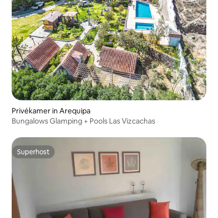
Privékamer in Arequipa
Bungalows Glamping + Pools Las Vizcachas
Superhost
Superhost