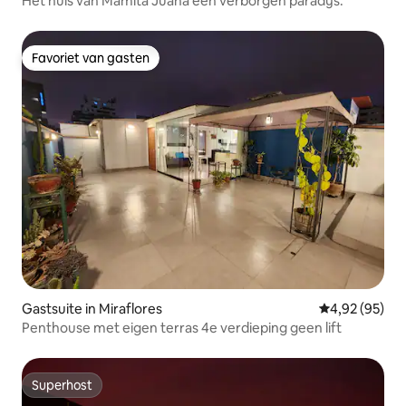
Het huis van Mamita Juana een verborgen paradijs.
Favoriet van gasten
Favoriet van gasten
Gastsuite in Miraflores
Gemiddelde be
4,92 (95)
Penthouse met eigen terras 4e verdieping geen lift
Superhost
Superhost