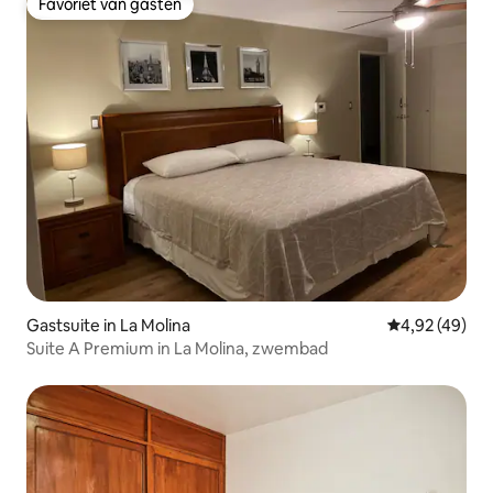
Favoriet van gasten
Favoriet van gasten
Gastsuite in La Molina
Gemiddelde be
4,92 (49)
Suite A Premium in La Molina, zwembad