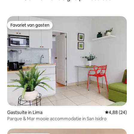
Favoriet van gasten
Favoriet van gasten
Gastsuite in Lima
Gemiddelde be
4,88 (24)
Parque & Mar mooie accommodatie in San Isidro