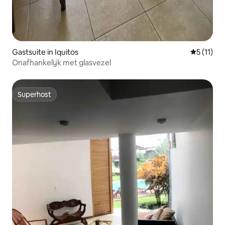
Gastsuite in Iquitos
Gemiddeld
5 (11)
Onafhankelijk met glasvezel
Superhost
Superhost