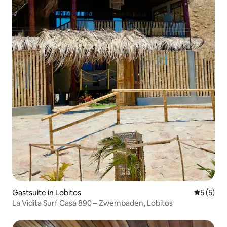
Gastsuite in Lobitos
Gemiddeld
5 (5)
La Vidita Surf Casa 890 – Zwembaden, Lobitos