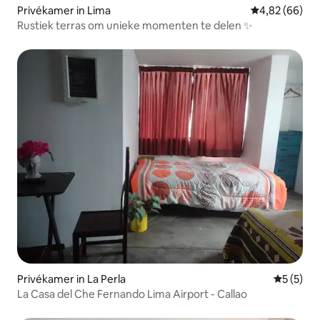
Privékamer in Lima
Gemiddelde be
4,82 (66)
Rustiek terras om unieke momenten te delen ✨
Privékamer in La Perla
Gemiddeld
5 (5)
La Casa del Che Fernando Lima Airport - Callao