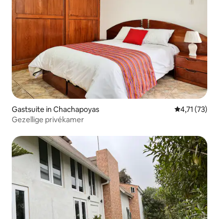
Gastsuite in Chachapoyas
Gemiddelde be
4,71 (73)
Gezellige privékamer