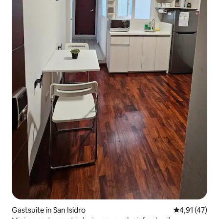
Gastsuite in San Isidro
Gemiddelde be
4,91 (47)