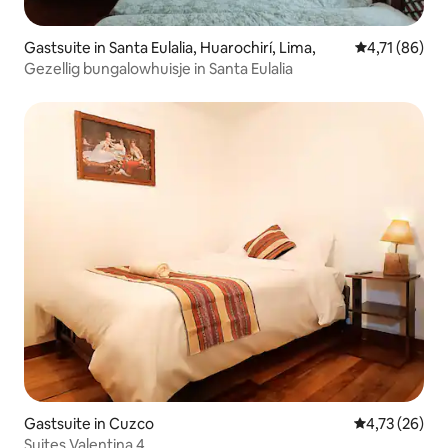
Gastsuite in Santa Eulalia, Huarochirí, Lima,
Gemiddelde be
4,71 (86)
Gezellig bungalowhuisje in Santa Eulalia
Gastsuite in Cuzco
Gemiddelde be
4,73 (26)
Suites Valentina 4