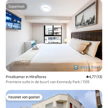
Superhost
Superhost
Privékamer in Miraflores
Gemiddelde be
4,77 (13)
Premiere suite in de buurt van Kennedy Park | 1105
Favoriet van gasten
Favoriet van gasten