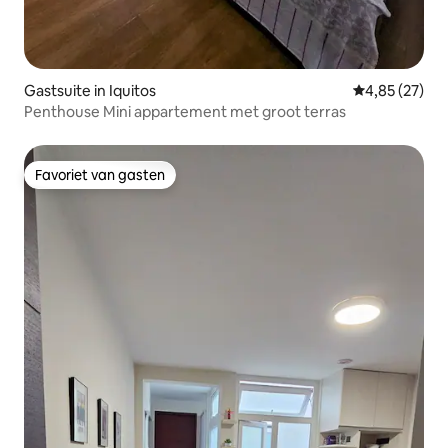
Gastsuite in Iquitos
Gemiddelde be
4,85 (27)
Penthouse Mini appartement met groot terras
Favoriet van gasten
Favoriet van gasten