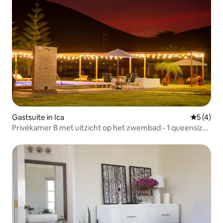
Gastsuite in Ica
Gemiddeld
5 (4)
Privékamer B met uitzicht op het zwembad - 1 queensize
bed