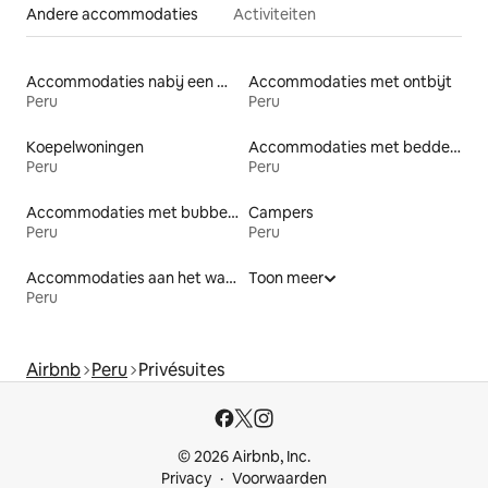
Andere accommodaties
Activiteiten
Accommodaties nabij een meer
Accommodaties met ontbijt
Peru
Peru
Koepelwoningen
Accommodaties met bedden op toegankelijke hoogte
Peru
Peru
Accommodaties met bubbelbad
Campers
Peru
Peru
Accommodaties aan het water
Toon meer
Peru
Airbnb
Peru
Privésuites
© 2026 Airbnb, Inc.
Privacy
Voorwaarden