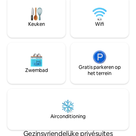
Geniet van wandel
om te werken of te dineren. Een rustig
de oceaan, charma
toevluchtsoord op slechts 7 km van het
een nabijgelegen 
hart van Pisac. Het is gemakkelijk
in de buurt, allem
bereikbaar met mototaxi, taxi en
Keuken
Wifi
steenworp afstan
collectivos, en de meeste restaurants
bezorgen.
Gratis parkeren op
Zwembad
het terrein
Airconditioning
Gezinsvriendelijke privésuites