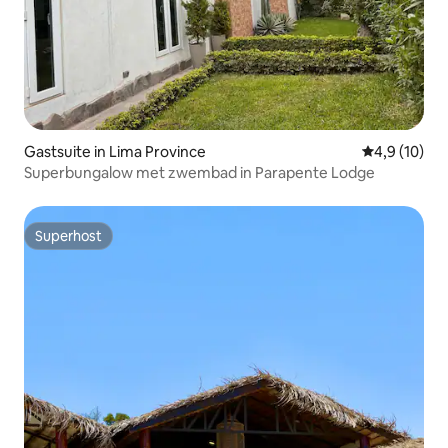
Gastsuite in Lima Province
Gemiddelde b
4,9 (10)
Superbungalow met zwembad in Parapente Lodge
Superhost
Superhost