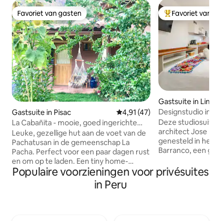
Favoriet van gasten
Favoriet van g
Favoriet van gasten
Topfavoriet van 
Gastsuite in Lima
Designstudio in Ba
Gastsuite in Pisac
Gemiddelde beoordeling van 4,9
4,91 (47)
airco
Deze studiosuite 
La Cabañita - mooie, goed ingerichte
architect Jose Mig
gezellige hut
Leuke, gezellige hut aan de voet van de
genesteld in het 
Pachatusan in de gemeenschap La
Barranco, een g
Pacha. Perfect voor een paar dagen rust
artistieke wijk. D
en om op te laden. Een tiny home-
een eigen ingang 
Populaire voorzieningen voor privésuites
concept, het is klein en comfortabel met
voorzieningen en 
een warme douche, comfortabele
in Peru
samengestelde coll
bedden en alles wat je nodig hebt om de
Gunstig gelegen na
basis te koken. De buitenpatio heeft een
het gemakkelijke 
episch uitzicht, stopcontacten, sterke
belangrijkste lane
wifi, een hangstoel en een bistrotafel