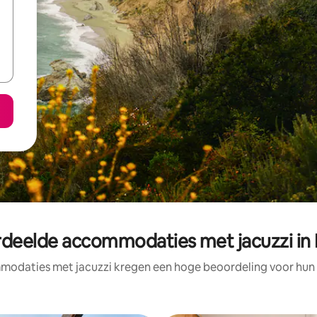
deelde accommodaties met jacuzzi in I
odaties met jacuzzi kregen een hoge beoordeling voor hun l