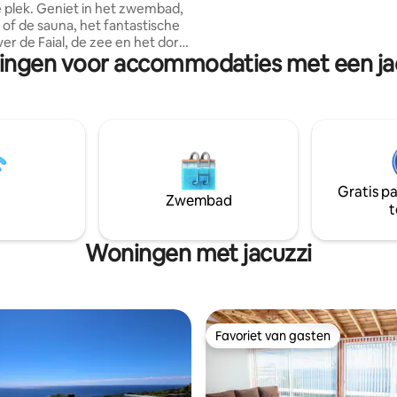
e plek. Geniet in het zwembad,
net ver genoeg van de kaart o
 of de sauna, het fantastische
gevoel te hebben dat je je eige
de Faial, de zee en het dorp
van het eiland hebt.
ingen voor accommodaties met een jacu
 Geniet van een prachtig
is op een unieke en bijzondere
zwembad, jacuzzi en sauna.
 van de
erswandelingen met uitzicht
chtige berg Pico. Onze
aties bevinden zich op 2
ijden en op 20 minuten lopen
Gratis p
a Madalena, inclusief een
Zwembad
t
er met een tweepersoonsbed
oonkamer met een slaapbank.
Woningen met jacuzzi
Favoriet van gasten
Favoriet van gasten