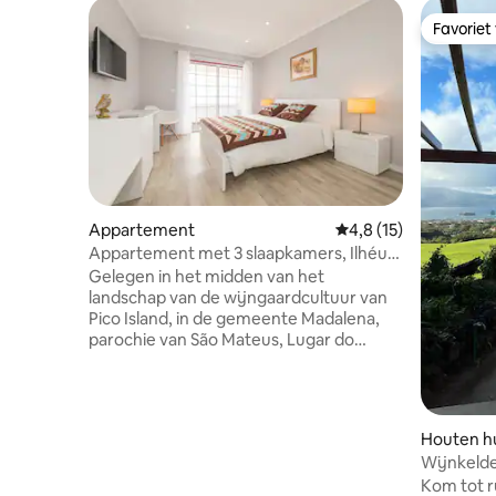
Favoriet
Favoriet
Appartement
Gemiddelde beoordeli
4,8 (15)
Appartement met 3 slaapkamers, Ilhéu
do Areeiro
Gelegen in het midden van het
landschap van de wijngaardcultuur van
Pico Island, in de gemeente Madalena,
parochie van São Mateus, Lugar do
Areeiro. Dit gebied werd in 2004 door
UNESCO geclassificeerd als
werelderfgoed. Highlight geplante
wijngaarden op de lava vloer en lange
Houten hu
basaltische stenen muren, verhoogd
Wijnkelde
door de menselijke hand, om druiven,
Kom tot r
wind en zeewater bacels te