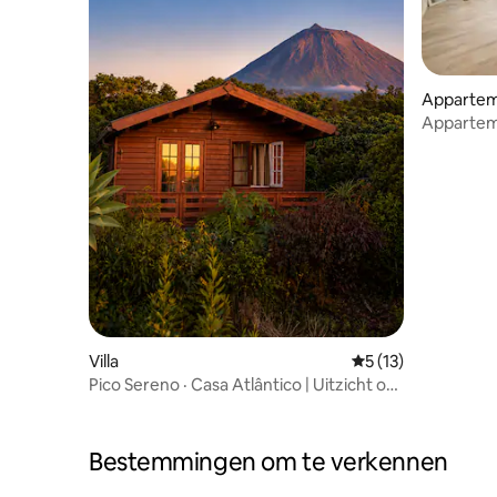
Apparte
Appartem
Ilhéu do 
Villa
Gemiddelde beoorde
5 (13)
Pico Sereno · Casa Atlântico | Uitzicht op
zee en natuur
Bestemmingen om te verkennen