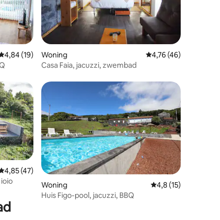
ecensies
Gemiddelde beoordeling van 4,84 uit 5, 19 recensies
4,84 (19)
Woning
Gemiddelde beoordelin
4,76 (46)
BQ
Casa Faia, jacuzzi, zwembad
ecensies
Gemiddelde beoordeling van 4,85 uit 5, 47 recensies
4,85 (47)
ioio
Woning
Gemiddelde beoordeli
4,8 (15)
Huis Figo-pool, jacuzzi, BBQ
ad