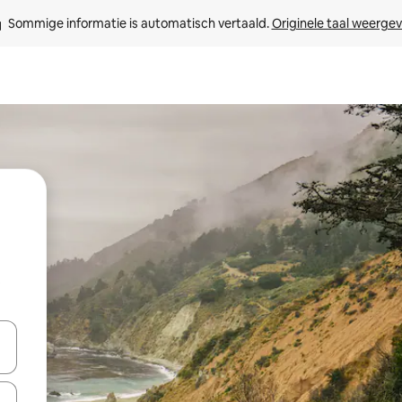
Sommige informatie is automatisch vertaald. 
Originele taal weerge
t
een keuze met je de pijltjestoetsen omhoog en omlaag, óf door te tik