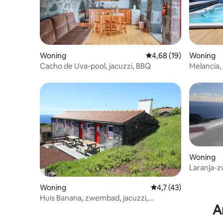
Woning
Gemiddelde beoordeling
4,68 (19)
Woning
Cacho de Uva-pool, jacuzzi, BBQ
Melancia,
Woning
Laranja-z
Woning
Gemiddelde beoordeli
4,7 (43)
Huis Banana, zwembad, jacuzzi,
A
barbecue