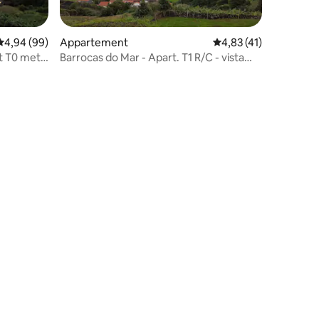
Gemiddelde beoordeling van 4,94 uit 5, 99 recensies
4,94 (99)
Appartement
Gemiddelde beoordelin
4,83 (41)
t T0 met
Barrocas do Mar - Apart. T1 R/C - vista
mar