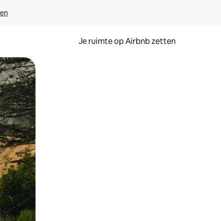
ven
Je ruimte op Airbnb zetten
ken of swipen.