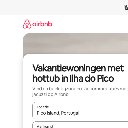
Ga
direct
naar
inhoud
Vakantiewoningen met
hottub in Ilha do Pico
Vind en boek bijzondere accommodaties me
jacuzzi op Airbnb
Locatie
Wanneer er suggesties beschikbaar zijn, maak je 
Aankomst