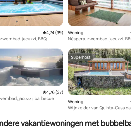
 van 4,68 uit 5, 19 recensies
Gemiddelde beoordeling van 4,74 uit 5, 39 r
4,74 (39)
Woning
 zwembad, jacuzzi, BBQ
Nêspera, zwembad, jacuzzi, B
Superhost
Superhost
Gemiddelde beoordeling van 4,76 uit 5, 37 r
4,76 (37)
wembad, jacuzzi, barbecue
Woning
Wijnkelder van Quinta-Casa da 
ng van 4,7 uit 5, 43 recensies
ndere vakantiewoningen met bubbelb