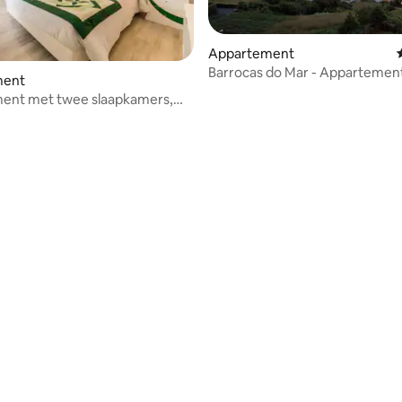
Appartement
Barrocas do Mar - Appartemen
ment
balkon - uitzicht op zee
ent met twee slaapkamers,
Areeiro
ling van 5 uit 5, 13 recensies