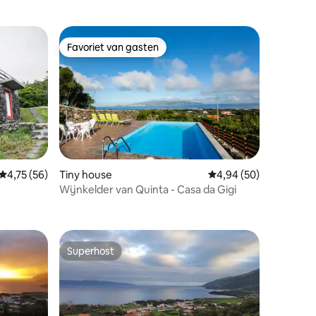
Favoriet van gasten
Favoriet van gasten
Gemiddelde beoordeling van 4,75 uit 5, 56 recensies
4,75 (56)
Tiny house
Gemiddelde beoordelin
4,94 (50)
Wijnkelder van Quinta - Casa da Gigi
Superhost
Superhost