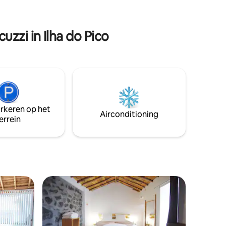
m het
van Vila da Madalena, inclusief een
n stukje
slaapkamer met een tweepersoonsbed
en een woonkamer met een slaapbank.
zzi in Ilha do Pico
U kunt genieten van een sauna en een
brandweerkikker.
arkeren op het
Airconditioning
errein