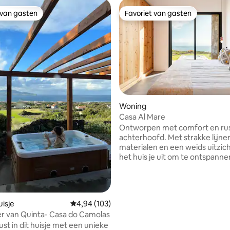
 van gasten
Favoriet van gasten
 van gasten
Favoriet van gasten
Woning
ng van 4,8 uit 5, 15 recensies
Casa Al Mare
Ontworpen met comfort en rust
achterhoofd. Met strakke lijn
materialen en een weids uitzic
het huis je uit om te ontspanne
genieten van de natuurlijke s
van Pico — van de eigen jacuzz
sterren tot de zachte stilte van
ochtenden. Of je hier nu bent voor een
isje
Gemiddelde beoordeling van 4,94 uit 5, 103 r
4,94 (103)
romantisch uitje of een ontsp
r van Quinta- Casa do Camolas
familieavontuur, deze ruimte p
ust in dit huisje met een unieke
aan je tempo aan. Het is intiem