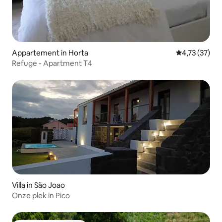
Appartement in Horta
Gemiddelde be
4,73 (37)
Refuge - Apartment T4
Villa in São Joao
Onze plek in Pico