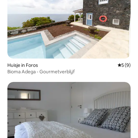
Huisje in Foros
Gemiddeld
5 (9)
Bioma Adega - Gourmetverblijf