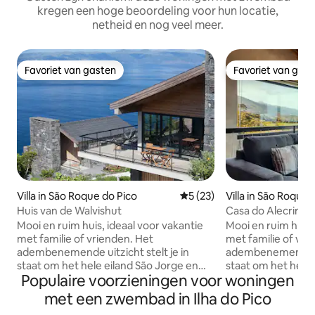
kregen een hoge beoordeling voor hun locatie,
netheid en nog veel meer.
Favoriet van gasten
Favoriet van gas
Favoriet van gasten
Favoriet van gas
Villa in São Roque do Pico
Gemiddelde beoordeling van 
5 (23)
Villa in São Roque, 
o,
Huis van de Walvishut
Casa do Alecrim
Mooi en ruim huis, ideaal voor vakantie
Mooi en ruim huis,
met familie of vrienden. Het
met familie of vri
adembenemende uitzicht stelt je in
adembenemende uit
staat om het hele eiland São Jorge en
staat om het hele 
Populaire voorzieningen voor woningen
het kanaal te zien, evenals baaien en
het kanaal te zien
parochies aan de prachtige en grillige
parochies aan de p
met een zwembad in Ilha do Pico
noordkust van Pico, met zijn golvende
noordkust van Pic