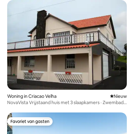
Woning in Criacao Velha
Nieuwe ac
Nieuw
NovaVista Vrijstaand huis met 3 slaapkamers · Zwembad
en uitzicht op zee
Favoriet van gasten
Favoriet van gasten