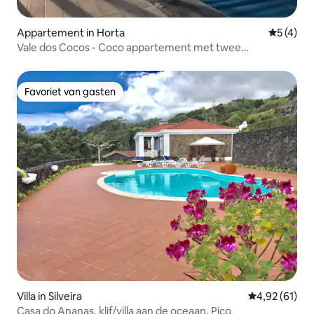
Appartement in Horta
Gemiddeld
5 (4)
Vale dos Cocos - Coco appartement met twee
slaapkamers
Favoriet van gasten
Favoriet van gasten
Villa in Silveira
Gemiddelde be
4,92 (61)
Casa do Ananas, klif/villa aan de oceaan, Pico