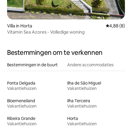
Villa in Horta
Gemiddelde b
4,88 (8)
Vitamin Sea Azores - Volledige woning
Bestemmingen om te verkennen
Bestemmingen in de buurt
Andere accommodaties
Ponta Delgada
Ilha de São Miguel
Vakantiehuizen
Vakantiehuizen
Bloemeneiland
Ilha Terceira
Vakantiehuizen
Vakantiehuizen
Ribeira Grande
Horta
Vakantiehuizen
Vakantiehuizen