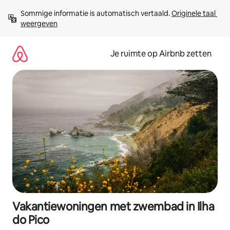
Ga
Sommige informatie is automatisch vertaald. 
Originele taal 
direct
weergeven
naar
inhoud
Je ruimte op Airbnb zetten
Vakantiewoningen met zwembad in Ilha
do Pico