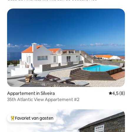
Appartement in Silveira
Gemiddelde 
4,5 (8)
35th Atlantic View Appartement #2
Favoriet van gasten
Topfavoriet van gasten