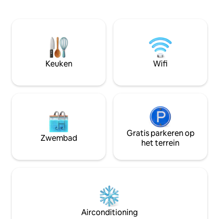
zeegolven. Het gezang van vogels en de
zeegolven. Het ge
Atlantische golven zijn te horen. Dineer
Atlantische golven
binnen of op het balkon en kijk naar de
binnen of op het b
zonsondergang, ontspan in de
zonsondergang, o
loungestoelen met een heerlijk drankje.
loungestoelen met
Alle kamers hebben uitzicht;
De woonkamer hee
woonkamer met glazen schuifdeuren
schuifdeuren die 
Keuken
Wifi
die buiten naar binnen uitnodigen. Dit
uitnodigen. Kom kijken wat je hebt
huis maakt deel uit van een klein familie
gemist - je zult ni
resort, waar een restaurant genaamd
Magma is, een supermarkt, een
yogaruimte en een verwarmd
zwembad. Kom kijken wat je hebt
gemist - je zult niet weg willen.
Gratis parkeren op
Zwembad
het terrein
Airconditioning