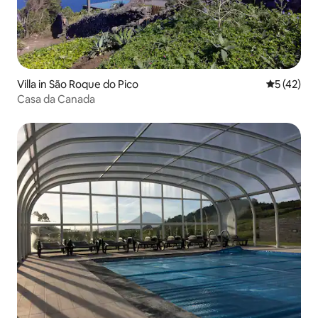
Villa in São Roque do Pico
Gemiddelde
5 (42)
Casa da Canada