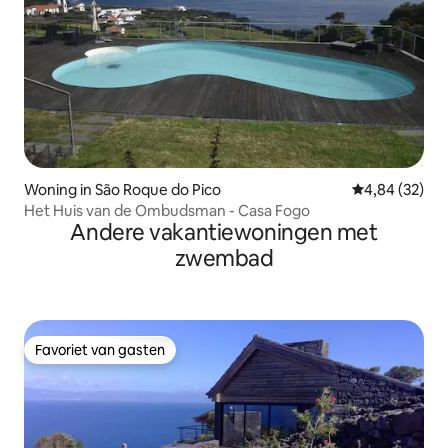
Woning in São Roque do Pico
Gemiddelde be
4,84 (32)
Het Huis van de Ombudsman - Casa Fogo
Andere vakantiewoningen met
zwembad
Favoriet van gasten
Favoriet van gasten