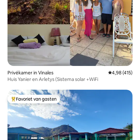
Privékamer in Vinales
Gemiddelde beo
4,98 (415)
Huis Yanier en Arletys (Sistema solar +WiFi
Favoriet van gasten
Topfavoriet van gasten