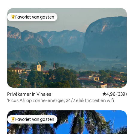
Favoriet van gasten
Topfavoriet van gasten
Privékamer in Vinales
Gemiddelde beo
4,96 (339)
'Ficus Ali' op zonne-energie, 24/7 elektriciteit en wifi
Favoriet van gasten
Topfavoriet van gasten