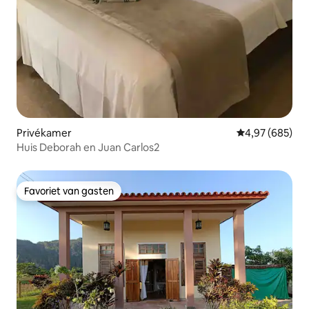
Privékamer
Gemiddelde beo
4,97 (685)
Huis Deborah en Juan Carlos2
Favoriet van gasten
Favoriet van gasten