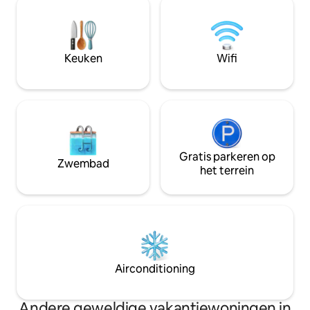
ontmoetten, 22 jaar later hebben we
van een warme, a
een prachtig bedrijf en het is een genot
onvergetelijke er
om elke dag nieuwe mensen te
zelfgemaakte maal
ontmoeten.
worden bereid. A
Keuken
Wifi
zonnepanelen: gee
comfort gegarand
Gratis parkeren op
Zwembad
het terrein
Airconditioning
Andere geweldige vakantiewoningen in