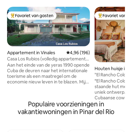
Favoriet van gasten
Favoriet van g
Topfavoriet van gasten
Topfavoriet van 
Appartement in Vinales
Gemiddelde beoordeling van 4,96
4,96 (196)
Casa Los Rubios (volledig appartement)
5 personen (gratis wifi)
Aan het einde van de yeras 1990 opende
Houten huisje in V
Cuba de deuren naar het internationale
"El Rancho Colorad
toerisme als een maatregel om de
op het stadscent
“El Rancho Colorad
economie nieuw leven in te blazen. Mijn
staande hut met 
ouders , geboren in Viñales , een
uniek ontwerp. Tra
prachtig stadje op het eiland, besloten
Cubaanse cowboy
om het hotelbedrijf te betreden en
Populaire voorzieningen in
een spectaculair u
bouwden een bescheiden kamer voor
platteland en de 
buitenlandse bezoekers . Het zou de
vakantiewoningen in Pinar del Rio
Viñales. Het ligt o
beste beslissing van hun leven zijn,
stappen van het s
omdat de familie financieel verbeterde
geschikt voor max
en we vrienden van over de hele wereld
en heeft een eige