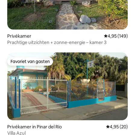
Privékamer
Gemiddelde beo
4,95 (149)
Prachtige uitzichten + zonne-energie – kamer 3
Favoriet van gasten
Favoriet van gasten
Privékamer in Pinar del Río
Gemiddelde be
4,95 (20)
Villa Azul