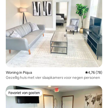
Woning in Piqua
Gemiddelde be
4,76 (78)
Gezellig huis met vier slaapkamers voor negen personen
Favoriet van gasten
Favoriet van gasten