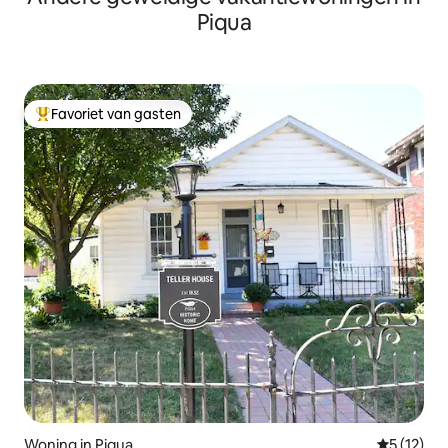
Piqua
Favoriet van gasten
Topfavoriet van gasten
Woning in Piqua
Gemiddelde
5 (12)