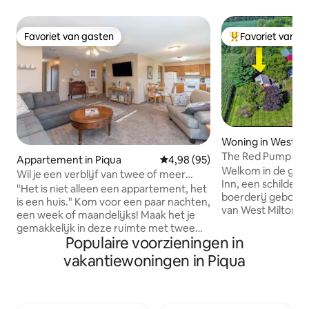
Favoriet van gasten
Favoriet van g
Favoriet van gasten
Topfavoriet van 
Woning in West Mi
The Red Pump Inn
Appartement in Piqua
Gemiddelde beoordeling van 4,9
4,98 (95)
boerderij met éé
Welkom in de ge
Wil je een verblijf van twee of meer
Inn, een schildera
nachten? It's a Treasure (2 slaapkamers
"Het is niet alleen een appartement, het
boerderij gebouwd
met queensize bedden)
is een huis." Kom voor een paar nachten,
van West Milton. D
een week of maandelijks! Maak het je
wordt beschouwd 
gemakkelijk in deze ruimte met twee
bakstenen huis in
Populaire voorzieningen in
slaapkamers. De keuken staat klaar om
pand ligt op een o
een kopje thee of koffie te serveren, in
vakantiewoningen in Piqua
uitgestrekte lan
een rustige, rustige buitenruimte.
waaronder een nat
Verken Piqua, Troy en Sidney (zie
glooiende weiland
Reisgids); kan af en toe een trein fluitje
zijn om te verkenn
van je verbeelding spreken. Gemakkelijk