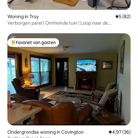
Woning in Troy
Gemiddelde
5 (82)
Verborgen parel | Omheinde tuin | Loop naar de
binnenstad
Favoriet van gasten
Topfavoriet van gasten
Ondergrondse woning in Covington
Gemiddelde be
4,97 (36)