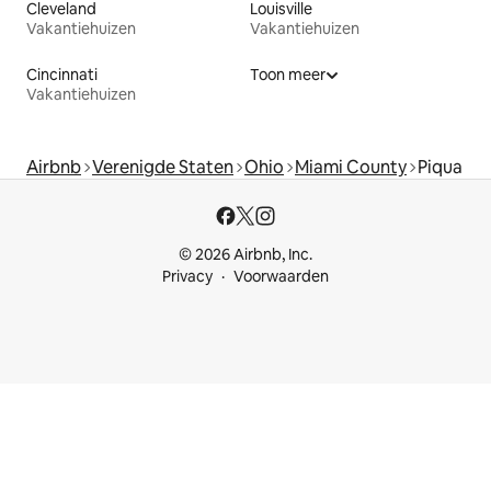
Cleveland
Louisville
Vakantiehuizen
Vakantiehuizen
Cincinnati
Toon meer
Vakantiehuizen
Airbnb
Verenigde Staten
Ohio
Miami County
Piqua
© 2026 Airbnb, Inc.
Privacy
Voorwaarden