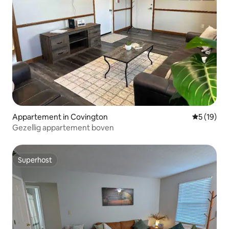
Appartement in Covington
Gemiddelde
5 (19)
Gezellig appartement boven
Superhost
Superhost