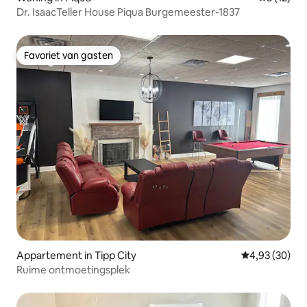
Dr. IsaacTeller House Piqua Burgemeester-1837
Favoriet van gasten
Favoriet van gasten
Appartement in Tipp City
Gemiddelde be
4,93 (30)
Ruime ontmoetingsplek