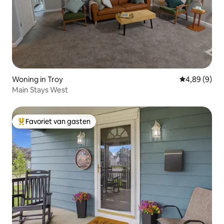
Woning in Troy
Gemiddelde b
4,89 (9)
Main Stays West
Favoriet van gasten
Topfavoriet van gasten