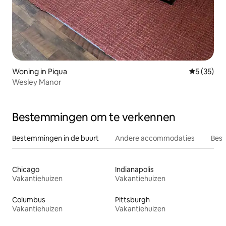
Woning in Piqua
Gemiddelde
5 (35)
Wesley Manor
Bestemmingen om te verkennen
Bestemmingen in de buurt
Andere accommodaties
Best
Chicago
Indianapolis
Vakantiehuizen
Vakantiehuizen
Columbus
Pittsburgh
Vakantiehuizen
Vakantiehuizen