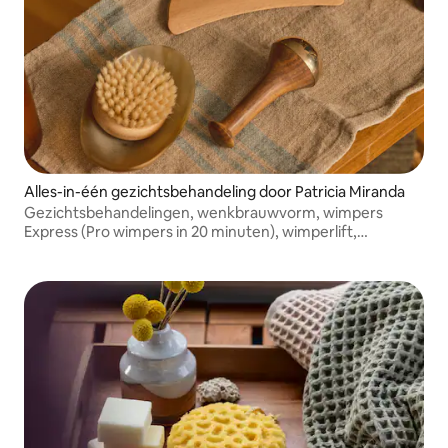
Alles-in-één gezichtsbehandeling door Patricia Miranda
Gezichtsbehandelingen, wenkbrauwvorm, wimpers
Express (Pro wimpers in 20 minuten), wimperlift,
wenkbrauwlaminering, lip Hydralux, make-up, fibroblast.
Prijzen vanaf 45 plus reiskosten. Fooi wordt zeer
gewaardeerd