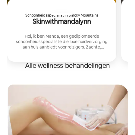
Schoonheidsspecialist in Smoky Mountains
Skinwithmandalynn
Hoi, ik ben Manda, een gediplomeerde
J
schoonheidsspecialiste die luxe huidverzorging
aan huis aanbiedt voor reizigers. Zachte,
ve
herstellende behandelingen die zijn ontworpen
om je te helpen ontspannen, op te frissen en tot
rust te komen tijdens je verblijf.
Alle wellness-behandelingen