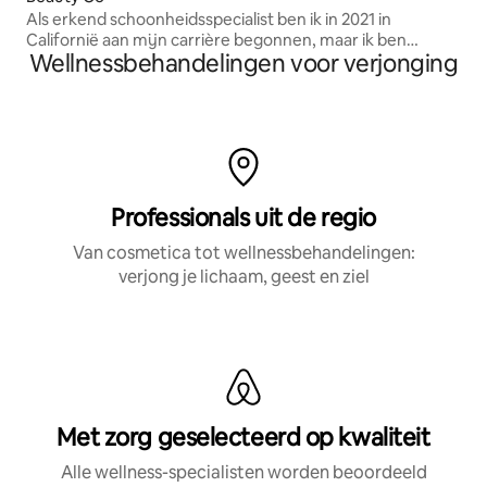
Als erkend schoonheidsspecialist ben ik in 2021 in
Californië aan mijn carrière begonnen, maar ik ben
Wellnessbehandelingen voor verjonging
onlangs terug verhuisd naar Stillwater, Oklahoma, waar ik
zelfbruiners en gezichtsbehandelingen aanbied. Ik ben
ook een acne-expert!
Professionals uit de regio
Van cosmetica tot wellnessbehandelingen:
verjong je lichaam, geest en ziel
Met zorg geselecteerd op kwaliteit
Alle wellness-specialisten worden beoordeeld