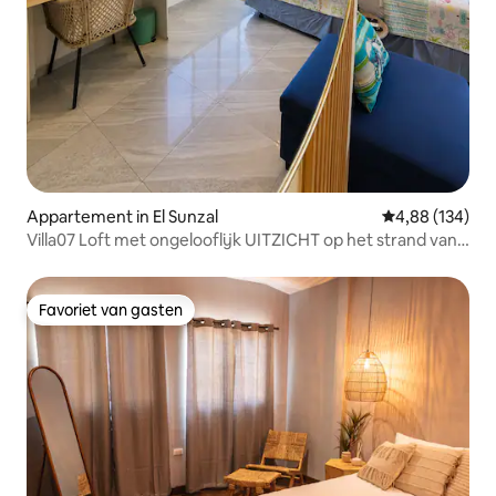
Appartement in El Sunzal
Gemiddelde beo
4,88 (134)
Villa07 Loft met ongelooflijk UITZICHT op het strand van
Sunzal
Favoriet van gasten
Favoriet van gasten