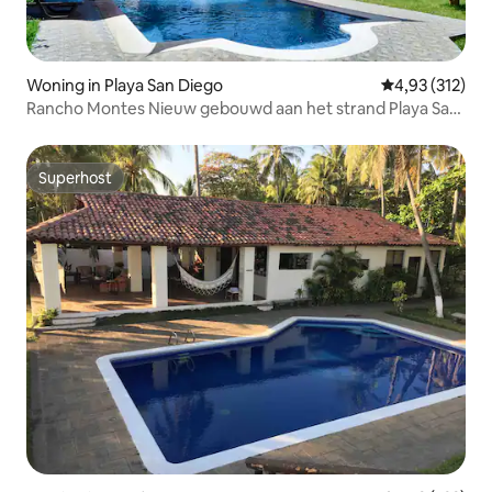
Woning in Playa San Diego
Gemiddelde beo
4,93 (312)
Rancho Montes Nieuw gebouwd aan het strand Playa San
Diego
Superhost
Superhost