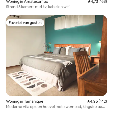
Woning in Amatecampo
Gemiddelde beo
4,73 (163)
Strand 5 kamers met tv, kabel en wifi
Favoriet van gasten
Favoriet van gasten
Woning in Tamanique
Gemiddelde beo
4,96 (142)
Moderne villa op een heuvel met zwembad, kingsize bed
en ligbed, 4 slaapplaatsen