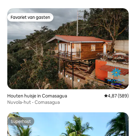
Favoriet van gasten
Favoriet van gasten
Houten huisje in Comasagua
Gemiddelde beo
4,87 (589)
Nuvola-hut - Comasagua
Superhost
Superhost