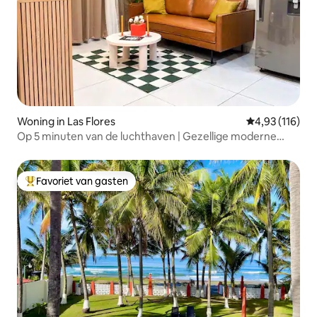
Woning in Las Flores
Gemiddelde beo
4,93 (116)
Op 5 minuten van de luchthaven | Gezellige moderne
woning
Favoriet van gasten
Topfavoriet van gasten