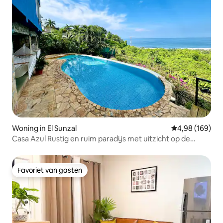
Woning in El Sunzal
Gemiddelde beo
4,98 (169)
Casa Azul Rustig en ruim paradijs met uitzicht op de
oceaan
Favoriet van gasten
Favoriet van gasten