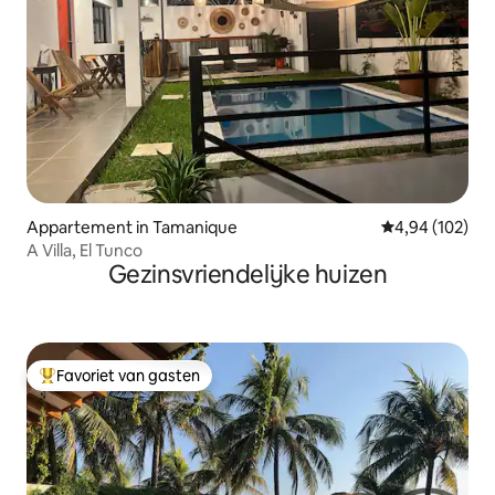
Appartement in Tamanique
Gemiddelde beo
4,94 (102)
A Villa, El Tunco
Gezinsvriendelijke huizen
Favoriet van gasten
Topfavoriet van gasten