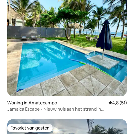
Woning in Amatecampo
Gemiddelde b
4,8 (51)
Jamaica Escape - Nieuw huis aan het strand in
Amatecampo
Favoriet van gasten
Favoriet van gasten