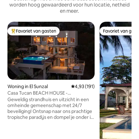
worden hoog gewaardeerd voor hun locatie, netheid
en meer.
Favoriet van gasten
Favoriet van gas
Topfavoriet van gasten
Favoriet van gas
Woning in El Sunzal
Gemiddelde beoordeling van 4,93
4,93 (191)
Casa Tucan BEACH HOUSE -
Spectaculair UITZICHT OP DE OCEAAN
Geweldig strandhuis en uitzicht in een
omheinde gemeenschap met 24/7
beveiliging! Ontsnap naar ons prachtige
tropische paradijs en dompel je onder in
de magie van Casa Tucan, een onlangs
gerenoveerd strandhuis dat de
schoonheid van het tropische bos