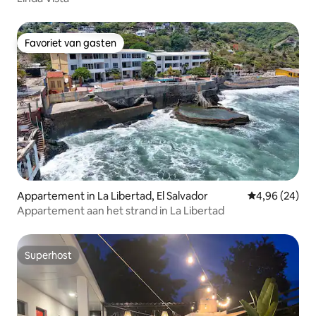
Favoriet van gasten
Favoriet van gasten
Appartement in La Libertad, El Salvador
Gemiddelde be
4,96 (24)
Appartement aan het strand in La Libertad
Superhost
Superhost