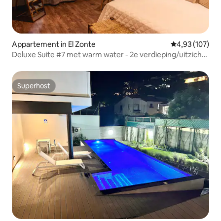
Appartement in El Zonte
Gemiddelde beo
4,93 (107)
Deluxe Suite #7 met warm water - 2e verdieping/uitzicht
op zee
Superhost
Superhost