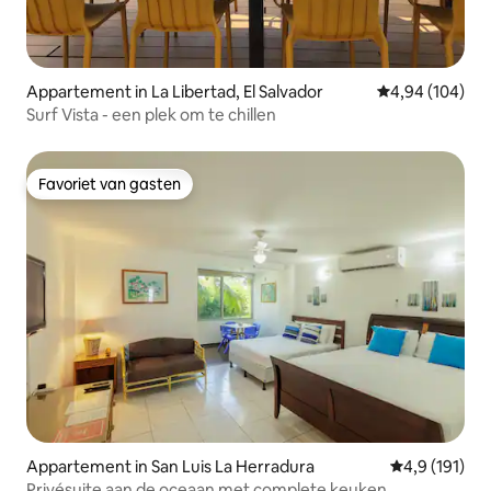
Appartement in La Libertad, El Salvador
Gemiddelde beo
4,94 (104)
Surf Vista - een plek om te chillen
Favoriet van gasten
Favoriet van gasten
Appartement in San Luis La Herradura
Gemiddelde be
4,9 (191)
Privésuite aan de oceaan met complete keuken