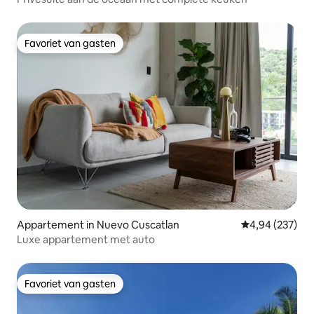
Favoriet van gasten
Favoriet van gasten
Appartement in Nuevo Cuscatlan
Gemiddelde beo
4,94 (237)
Luxe appartement met auto
Favoriet van gasten
Favoriet van gasten