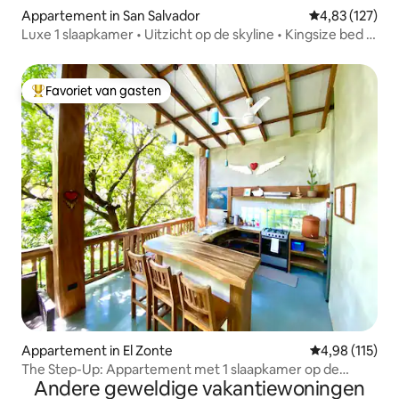
Appartement in San Salvador
Gemiddelde beo
4,83 (127)
Luxe 1 slaapkamer • Uitzicht op de skyline • Kingsize bed •
Zwembad
Favoriet van gasten
Topfavoriet van gasten
Appartement in El Zonte
Gemiddelde beo
4,98 (115)
The Step-Up: Appartement met 1 slaapkamer op de
Andere geweldige vakantiewoningen
bovenste verdieping