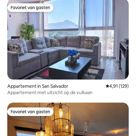
Favoriet van gasten
Favoriet van gasten
Appartement in San Salvador
Gemiddelde beo
4,91 (129)
Appartement met uitzicht op de vulkaan
Favoriet van gasten
Favoriet van gasten