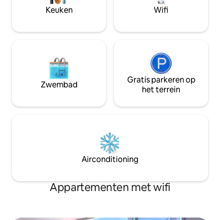
en biedt een eige
Keuken
Wifi
ontspannen.
Gratis parkeren op
Zwembad
het terrein
Airconditioning
Appartementen met wifi