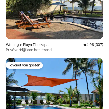
Woning in Playa Ticuizapa
Gemiddelde beo
4,96 (307)
Privéverblijf aan het strand
Favoriet van gasten
Favoriet van gasten