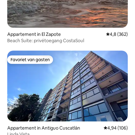
Appartement in El Zapote
Gemiddelde be
4,8 (362)
Beach Suite: privétoegang CostaSoul
Favoriet van gasten
Favoriet van gasten
Appartement in Antiguo Cuscatlán
Gemiddelde beo
4,94 (106)
Linda Vista