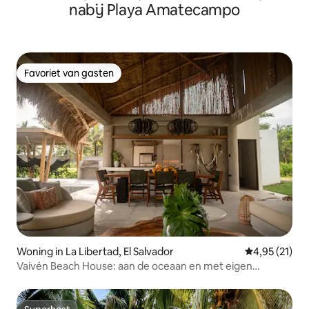
nabij Playa Amatecampo
Favoriet van gasten
Favoriet van gasten
Woning in La Libertad, El Salvador
Gemiddelde be
4,95 (21)
Vaivén Beach House: aan de oceaan en met eigen
zwembad