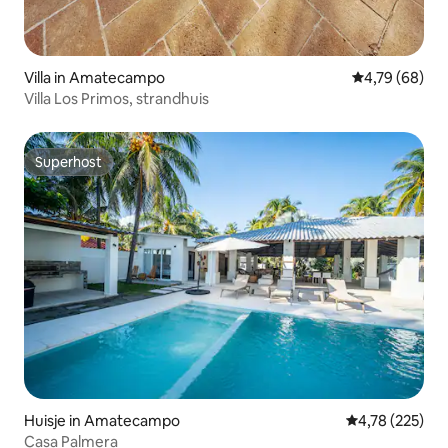
Villa in Amatecampo
Gemiddelde be
4,79 (68)
Villa Los Primos, strandhuis
Superhost
Superhost
Huisje in Amatecampo
Gemiddelde beo
4,78 (225)
Casa Palmera