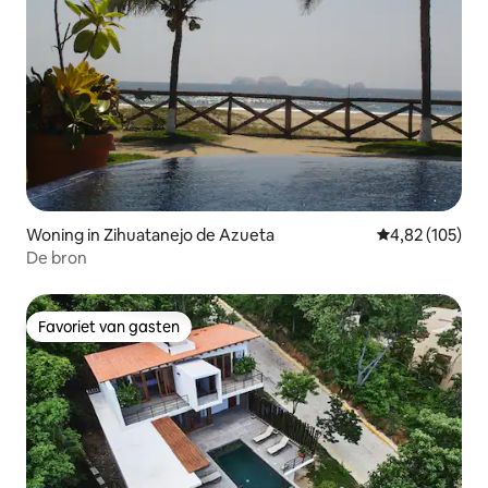
Woning in Zihuatanejo de Azueta
Gemiddelde beo
4,82 (105)
De bron
Favoriet van gasten
Favoriet van gasten