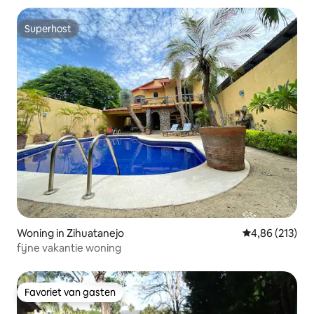
Superhost
Superhost
Woning in Zihuatanejo
Gemiddelde beo
4,86 (213)
fijne vakantie woning
Favoriet van gasten
Favoriet van gasten