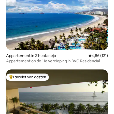
Appartement in Zihuatanejo
Gemiddelde beo
4,86 (121)
Appartement op de 11e verdieping in BVG Residencial
Favoriet van gasten
Topfavoriet van gasten