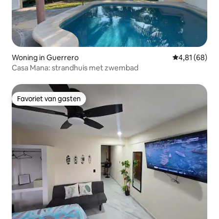
Woning in Guerrero
Gemiddelde be
4,81 (68)
Casa Mana: strandhuis met zwembad
Favoriet van gasten
Favoriet van gasten