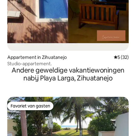
Appartement in Zihuatanejo
Gemiddelde
5 (32)
Studio-appartement.
Andere geweldige vakantiewoningen
nabij Playa Larga, Zihuatanejo
Favoriet van gasten
Favoriet van gasten