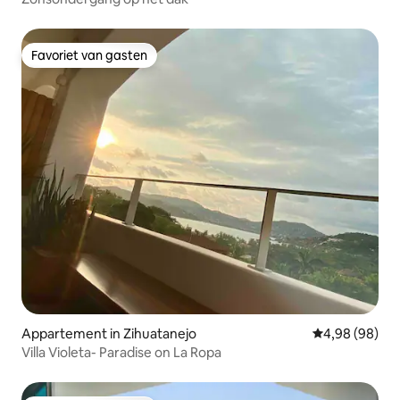
Favoriet van gasten
Favoriet van gasten
Appartement in Zihuatanejo
Gemiddelde be
4,98 (98)
Villa Violeta- Paradise on La Ropa