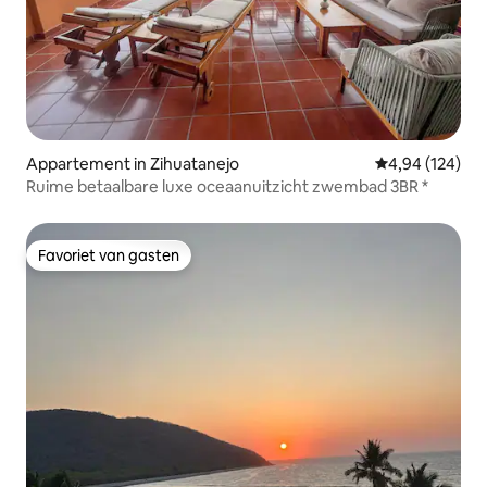
Appartement in Zihuatanejo
Gemiddelde beo
4,94 (124)
Ruime betaalbare luxe oceaanuitzicht zwembad 3BR *
Favoriet van gasten
Favoriet van gasten