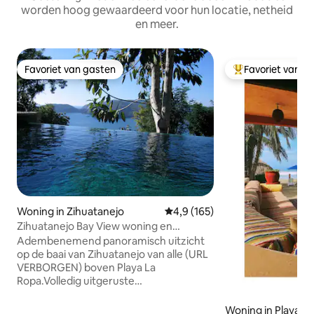
worden hoog gewaardeerd voor hun locatie, netheid
en meer.
Favoriet van gasten
Favoriet van g
Favoriet van gasten
Topfavoriet van 
Woning in Zihuatanejo
Gemiddelde beoordeling van 4,9
4,9 (165)
Zihuatanejo Bay View woning en
zwembad
Adembenemend panoramisch uitzicht
op de baai van Zihuatanejo van alle (URL
VERBORGEN) boven Playa La
Ropa.Volledig uitgeruste
keuken,tv/videorecorder,lokale
telefoon,internetsnelheid 155 ,kingsize
Woning in Playa Bl