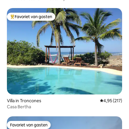
Favoriet van gasten
Topfavoriet van gasten
Villa in Troncones
Gemiddelde beo
4,95 (217)
Casa Bertha
Favoriet van gasten
Favoriet van gasten