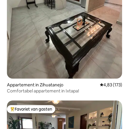
Appartement in Zihuatanejo
Gemiddelde beo
4,83 (173)
Comfortabel appartement in Ixtapa!
Favoriet van gasten
Topfavoriet van gasten