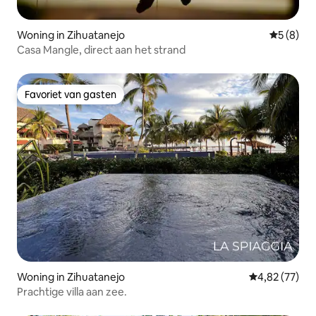
Woning in Zihuatanejo
Gemiddeld
5 (8)
Casa Mangle, direct aan het strand
Favoriet van gasten
Favoriet van gasten
Woning in Zihuatanejo
Gemiddelde be
4,82 (77)
Prachtige villa aan zee.