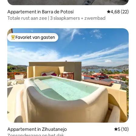
Appartement in Barra de Potosí
Gemiddelde be
4,68 (22)
Totale rust aan zee | 3 slaapkamers + zwembad
Favoriet van gasten
Topfavoriet van gasten
Appartement in Zihuatanejo
Gemiddelde
5 (10)
Zonsondergang op het dak