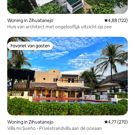
Woning in Zihuatanejo
Gemiddelde beo
4,88 (122)
Huis van architect met ongelooflijk uitzicht op zee
Favoriet van gasten
Favoriet van gasten
Woning in Zihuatanejo
Gemiddelde beo
4,77 (270)
Villa mi Sueño - Privéstrandvilla aan de oceaan