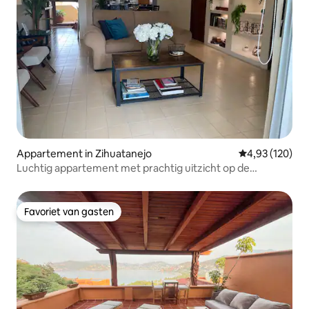
Appartement in Zihuatanejo
Gemiddelde beo
4,93 (120)
Luchtig appartement met prachtig uitzicht op de
golfbaan dicht bij het strand
Favoriet van gasten
Favoriet van gasten