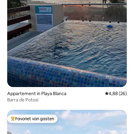
Appartement in Playa Blanca
Gemiddelde be
4,88 (26)
Barra de Potosí
Favoriet van gasten
Topfavoriet van gasten