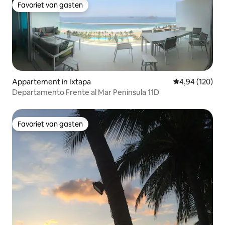
Favoriet van gasten
Favoriet van gasten
Appartement in Ixtapa
Gemiddelde beo
4,94 (120)
Departamento Frente al Mar Península 11D
Favoriet van gasten
Favoriet van gasten