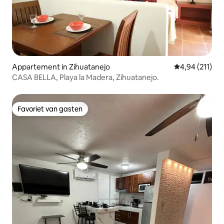
Appartement in Zihuatanejo
Gemiddelde beo
4,94 (211)
CASA BELLA, Playa la Madera, Zihuatanejo.
Favoriet van gasten
Favoriet van gasten