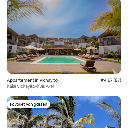
Appartement in Vichayito
Gemiddelde be
4,67 (87)
Kalai Vichayito-huis A-14
Favoriet van gasten
Favoriet van gasten