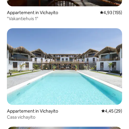
Appartement in Vichayito
Gemiddelde beo
4,93 (155)
"Vakantiehuis 1"
Appartement in Vichayito
Gemiddelde be
4,45 (29)
Casa vichayito