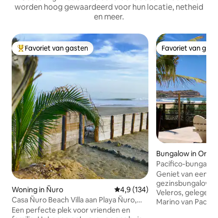
worden hoog gewaardeerd voor hun locatie, netheid
en meer.
Favoriet van gasten
Favoriet van gas
Topfavoriet van gasten
Favoriet van gas
Bungalow in Orga
Pacífico-bungalow,
Punta Veleros.
Geniet van een pr
gezinsbungalow aa
Woning in Ñuro
Gemiddelde beoordeling van 4,9
4,9 (134)
Veleros, gelegen 
Casa Ñuro Beach Villa aan Playa Ñuro,
Marino van Pacífico A
Peru
Een perfecte plek voor vrienden en
voor maximaal 5 p