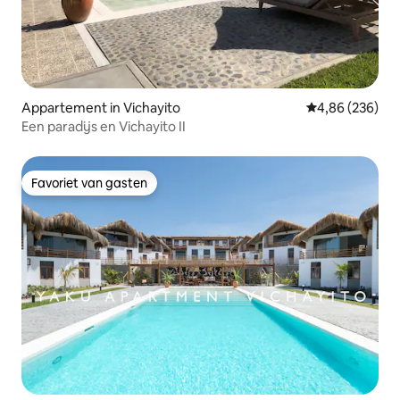
Appartement in Vichayito
Gemiddelde beo
4,86 (236)
Een paradijs en Vichayito II
Favoriet van gasten
Favoriet van gasten