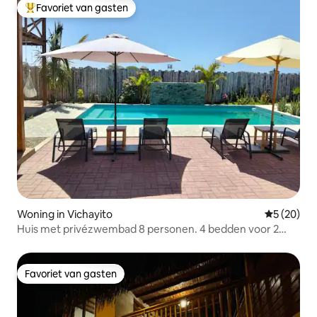
Favoriet van gasten
Topfavoriet van gasten
Woning in Vichayito
Gemiddelde
5 (20)
Huis met privézwembad 8 personen. 4 bedden voor 2
personen
Favoriet van gasten
Favoriet van gasten