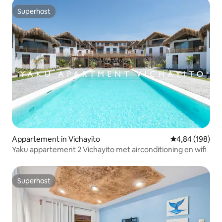
Superhost
Superhost
Appartement in Vichayito
Gemiddelde beo
4,84 (198)
Yaku appartement 2 Vichayito met airconditioning en wifi
Superhost
Superhost