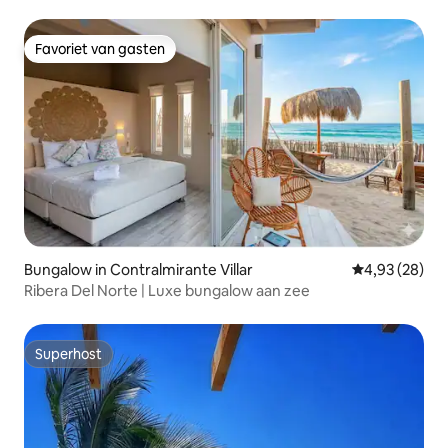
Favoriet van gasten
Favoriet van gasten
Bungalow in Contralmirante Villar
Gemiddelde be
4,93 (28)
Ribera Del Norte | Luxe bungalow aan zee
Superhost
Superhost