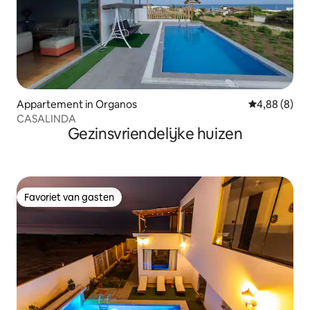
Appartement in Organos
Gemiddelde b
4,88 (8)
CASALINDA
Gezinsvriendelijke huizen
Favoriet van gasten
Favoriet van gasten