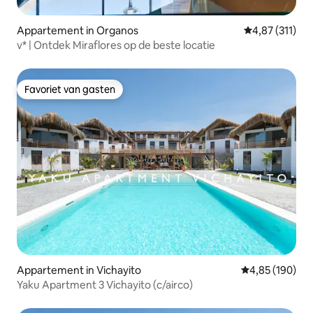
Appartement in Organos
Gemiddelde beo
4,87 (311)
v* | Ontdek Miraflores op de beste locatie
Favoriet van gasten
Favoriet van gasten
Appartement in Vichayito
Gemiddelde beo
4,85 (190)
Yaku Apartment 3 Vichayito (c/airco)