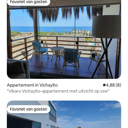
Favoriet van gasten
Favoriet van gasten
Appartement in Vichayito
Gemiddelde b
4,88 (8)
"Vikaro Vichayito-appartement met uitzicht op zee"
Favoriet van gasten
Favoriet van gasten