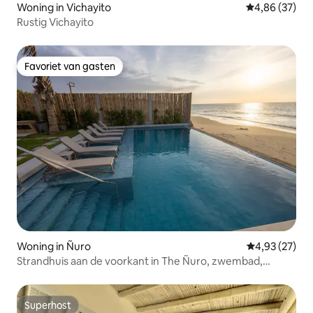
Woning in Vichayito
Gemiddelde be
4,86 (37)
Rustig Vichayito
Favoriet van gasten
Favoriet van gasten
Woning in Ñuro
Gemiddelde be
4,93 (27)
Strandhuis aan de voorkant in The Ñuro, zwembad,
airconditioning, karaoke
Superhost
Superhost