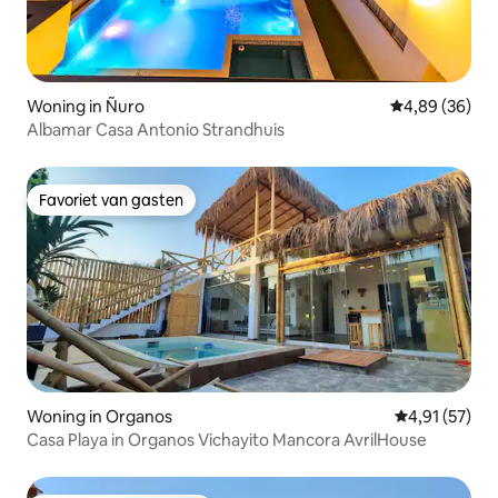
Woning in Ñuro
Gemiddelde be
4,89 (36)
Albamar Casa Antonio Strandhuis
Favoriet van gasten
Favoriet van gasten
Woning in Organos
Gemiddelde be
4,91 (57)
Casa Playa in Organos Vichayito Mancora AvrilHouse