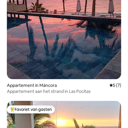
Appartement in Máncora
Gemiddeld
5 (7)
Appartement aan het strand in Las Pocitas
Favoriet van gasten
Topfavoriet van gasten