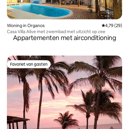
Woning in Organos
Gemiddelde be
4,79 (29)
Casa Villa Alive met zwembad met uitzicht op zee
Appartementen met airconditioning
Favoriet van gasten
Favoriet van gasten