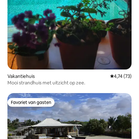
Vakantiehuis
Gemiddelde be
4,74 (73)
Mooi strandhuis met uitzicht op zee.
Favoriet van gasten
Favoriet van gasten