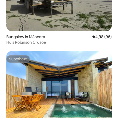
Bungalow in Máncora
Gemiddelde be
4,98 (96)
Huis Robinson Crusoe
Superhost
Superhost