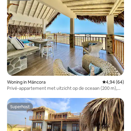
Woning in Máncora
Gemiddelde be
4,94 (64)
Privé-appartement met uitzicht op de oceaan (200 m),
Beach Town Center
Superhost
Superhost