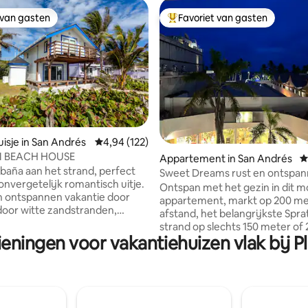
 van gasten
Favoriet van gasten
 van gasten
Topfavoriet van gasten
isje in San Andrés
Gemiddelde beoordeling van 4,94 uit 5, 122 r
4,94 (122)
van 4,98 uit 5, 205 recensies
M BEACH HOUSE
Appartement in San Andrés
G
baña aan het strand, perfect
Sweet Dreams rust en ontspan
onvergetelijk romantisch uitje.
Appartement 401.
Ontspan met het gezin in dit m
n ontspannen vakantie door
appartement, markt op 200 me
oor witte zandstranden,
afstand, het belangrijkste Sprat
or het geluid van de Caribische
strand op slechts 150 meter of
 luchtige hut is een waar
eningen voor vakantiehuizen vlak bij P
lopen, op slechts 4 blokken of 
eel en heeft twee
lopen naar de zone waar je res
ngen, compleet met een
en clubs vindt. Naast de jacht
terras op de tweede
de boottochten naar de cays, w
g, gezellige woonkamer,
nachttour, parasailing, enz., is 
de keuken, twee
appartement gelegen in een ve