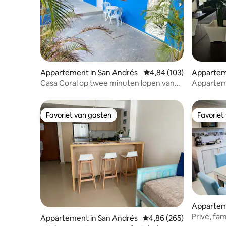
Appartement in San Andrés
Gemiddelde beoordeling 
4,84 (103)
Appartem
Casa Coral op twee minuten lopen van
Appartem
het strand
gebouw
Favoriet van gasten
Favoriet
Favoriet van gasten
Favoriet
Apparteme
Privé, fa
Appartement in San Andrés
Gemiddelde beoordeling 
4,86 (265)