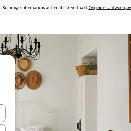
Sommige informatie is automatisch vertaald. 
Originele taal weerge
een keuze met je de pijltjestoetsen omhoog en omlaag, óf door te tik