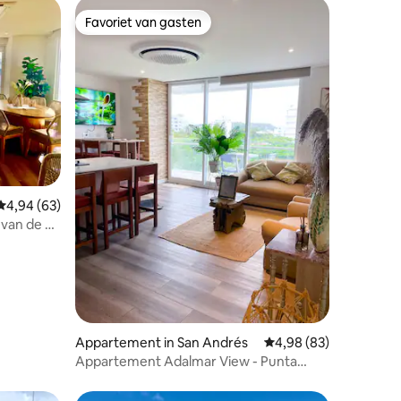
Favoriet van gasten
Favoriet van gasten
Gemiddelde beoordeling van 4,94 uit 5, 63 recensies
4,94 (63)
ecensies
 van de 7
Appartement in San Andrés
Gemiddelde beoordelin
4,98 (83)
Appartement Adalmar View - Punta
Hansa, centrum