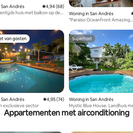
 San Andrés
Gemiddelde beoordeling van 4,94 uit 5, 68 r
4,94 (68)
entijds huis met balkon op de
g van 4,91 uit 5, 65 recensies
Woning in San Andrés
G
ping.
“Paraiso Oceanfront Amazing
Oceanviews_CasaCorales
iet van gasten
Superhost
iet van gasten
Superhost
 van 4,92 uit 5, 24 recensies
 San Andrés
Gemiddelde beoordeling van 4,95 uit 5, 74 r
4,95 (74)
Woning in San Andrés
 in exclusieve sector
Mystic Blue House. Landhuis m
Appartementen met airconditioning
zwembad