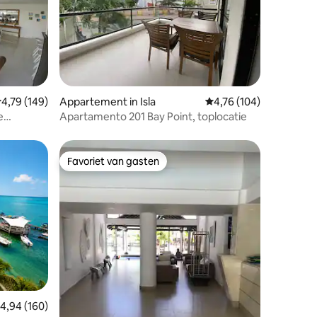
ecensies
emiddelde beoordeling van 4,79 uit 5, 149 recensies
4,79 (149)
Appartement in Isla
Gemiddelde beoordeling
4,76 (104)
e
Apartamento 201 Bay Point, toplocatie
Favoriet van gasten
Favoriet van gasten
ecensies
emiddelde beoordeling van 4,94 uit 5, 160 recensies
4,94 (160)