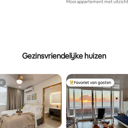
t
Mooi appartement met uitzicht
en privéstrand.
Gezinsvriendelijke huizen
st
Favoriet van gasten
st
Topfavoriet van gasten