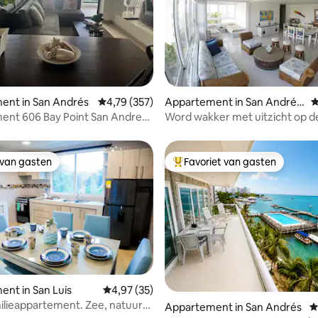
van 4,84 uit 5, 103 recensies
ent in San Andrés
Gemiddelde beoordeling van 4,79 uit 5, 357 r
4,79 (357)
Appartement in San Andrés
G
and Providencia
ent 606 Bay Point San Andres-
Word wakker met uitzicht op d
prachtige zee van San Andres
 van gasten
Favoriet van gasten
 van gasten
Topfavoriet van gasten
nt in San Luis
Gemiddelde beoordeling van 4,97 uit 5, 35 r
4,97 (35)
milieappartement. Zee, natuur
van 4,86 uit 5, 265 recensies
Appartement in San Andrés
G