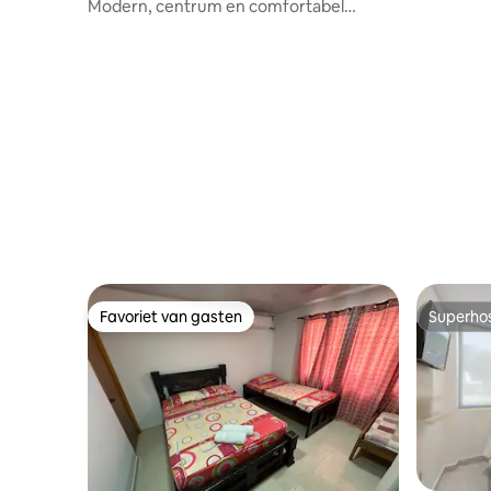
en ontbij
Modern, centrum en comfortabel
appartement
Favoriet van gasten
Superho
Favoriet van gasten
Superho