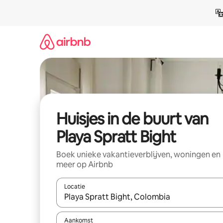
Ga
direct
naar
inhoud
Huisjes in de buurt van
Playa Spratt Bight
Boek unieke vakantieverblijven, woningen en
meer op Airbnb
Locatie
Wanneer er suggesties beschikbaar zijn, maak je 
Aankomst