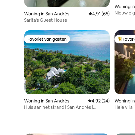
Woning in
Nieuw eig
Woning in San Andrés
Gemiddelde beoordelin
4,91 (65)
2e verdie
Sarita's Guest House
Favoriet van gasten
Favor
Favoriet van gasten
Topfavor
Woning in San Andrés
Gemiddelde beoordeling
4,92 (24)
Woning in
Huis aan het strand | San Andrés |
Hele villa
Privézwembad