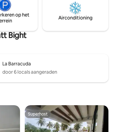
duikers of digitale nomaden die op zoek
el en
zijn naar een comfortabele en goed
arkeren op het
ft,
gelegen accommodatie
Airconditioning
errein
et trap.
tt Bight
La Barracuda
door 6 locals aangeraden
Superhost
Superhost