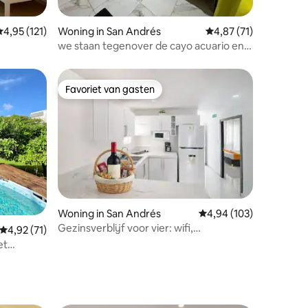
ecensies
emiddelde beoordeling van 4,95 uit 5, 121 recensies
4,95 (121)
Woning in San Andrés
Gemiddelde beoordelin
4,87 (71)
we staan tegenover de cayo acuario en
haneyscay.
Favoriet van gasten
Favoriet van gasten
Woning in San Andrés
Gemiddelde beoordeling
4,94 (103)
Gezinsverblijf voor vier: wifi,
ecensies
Gemiddelde beoordeling van 4,92 uit 5, 71 recensies
4,92 (71)
airconditioning, keuken, eigen patio
et