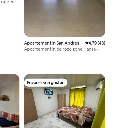
 op zee
Appartement in San Andrés
Gemiddelde beoordelin
4,79 (43)
Appartement in de roze zone Hansa-
sector met wifi
Favoriet van gasten
Favoriet van gasten