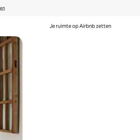
ven
Je ruimte op Airbnb zetten
ken of swipen.