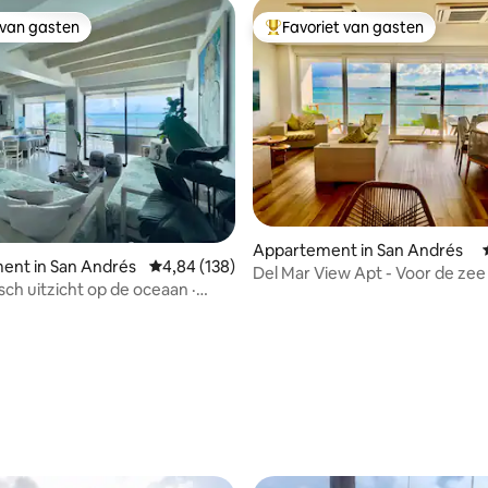
 van gasten
Favoriet van gasten
 van gasten
Topfavoriet van gasten
 van 4,93 uit 5, 58 recensies
Appartement in San Andrés
ent in San Andrés
Gemiddelde beoordeling van 4,84 uit 5, 138 r
4,84 (138)
Del Mar View Apt - Voor de zee
ch uitzicht op de oceaan ·
kleuren!
entrale locatie