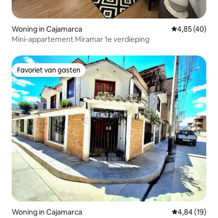
Woning in Cajamarca
Gemiddelde be
4,85 (40)
Mini-appartement Miramar 1e verdieping
Favoriet van gasten
Favoriet van gasten
Woning in Cajamarca
Gemiddelde be
4,84 (19)