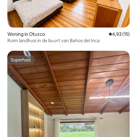
Woning in Otuzco
Gemiddelde be
4,93 (15)
Ruim landhuis in de buurt van Baños del Inca
Superhost
Superhost