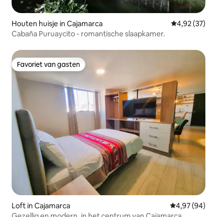
Houten huisje in Cajamarca
Gemiddelde be
4,92 (37)
Cabaña Puruaycito - romantische slaapkamer.
Favoriet van gasten
Favoriet van gasten
Loft in Cajamarca
Gemiddelde be
4,97 (94)
Gezellig en modern, in het centrum van Cajamarca