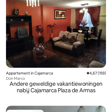
Appartement in Cajamarca
Gemiddelde beo
4,67 (159)
Don Marco
Andere geweldige vakantiewoningen
nabij Cajamarca Plaza de Armas