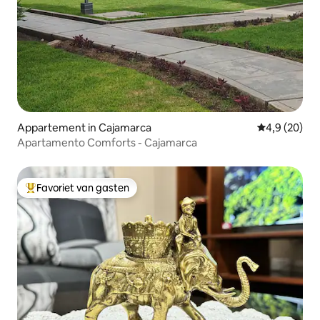
Appartement in Cajamarca
Gemiddelde b
4,9 (20)
Apartamento Comforts - Cajamarca
Favoriet van gasten
Topfavoriet van gasten