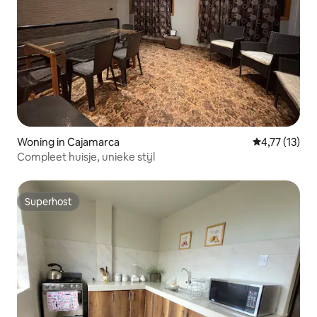
Woning in Cajamarca
Gemiddelde be
4,77 (13)
Compleet huisje, unieke stijl
Superhost
Superhost