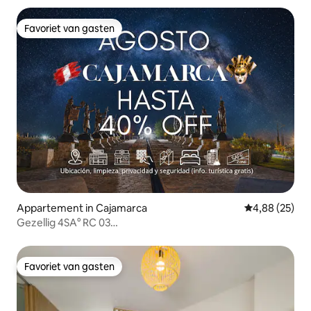
Favoriet van gasten
Favoriet van gasten
Appartement in Cajamarca
Gemiddelde be
4,88 (25)
Gezellig 4SA° RC 03
Appartement+keuken+wifi+parkeren@Cajamarca
Favoriet van gasten
Favoriet van gasten