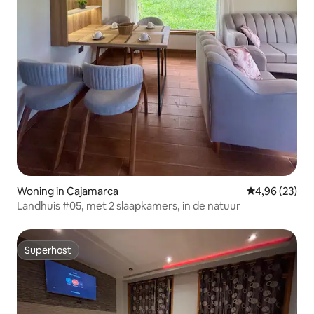
Woning in Cajamarca
Gemiddelde be
4,96 (23)
Landhuis #05, met 2 slaapkamers, in de natuur
Superhost
Superhost