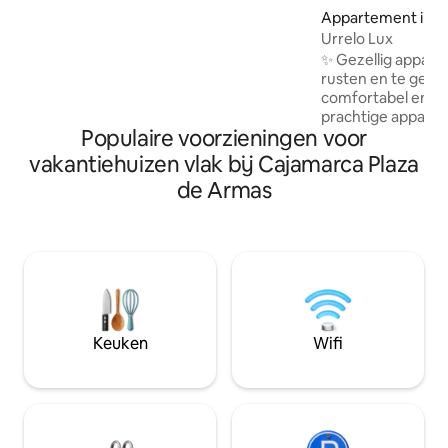
ommuurde tuin en 2 hectare grond is
Appartement in C
deze accommodatie ideaal voor
Urrelo Lux
ontspannende gezinsvakanties, voor
✨ Gezellig appart
natuurliefhebbers die in contact willen
rusten en te genieten ✨ Geni
komen met Pachamama, voor digitale
comfortabel en rust
nomaden en voor
prachtige appartem
kunstenaars/schrijvers die op zoek zijn
Populaire voorzieningen voor
voelt. Het heeft g
naar inspiratie.
een schone en func
vakantiehuizen vlak bij Cajamarca Plaza
voor rust, werk of 
de Armas
Het is volledig uit
gelegen op 5 blok
Armas, in een veil
toegankelijke omge
winkels, restauran
bezienswaardigheden. Het 
genoegen zijn om
verwelkomen! 🏡
Keuken
Wifi