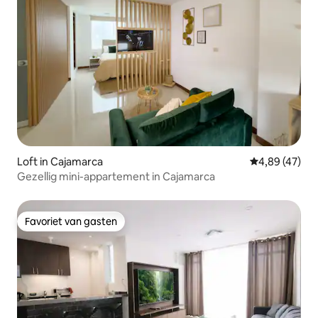
Loft in Cajamarca
Gemiddelde be
4,89 (47)
Gezellig mini-appartement in Cajamarca
Favoriet van gasten
Favoriet van gasten