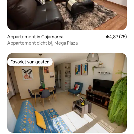
Appartement in Cajamarca
Gemiddelde be
4,87 (75)
Appartement dicht bij Mega Plaza
Favoriet van gasten
Favoriet van gasten