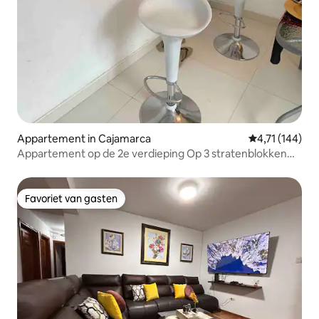
Appartement in Cajamarca
Gemiddelde beo
4,71 (144)
Appartement op de 2e verdieping Op 3 stratenblokken
van Plaza Armas
Favoriet van gasten
Favoriet van gasten