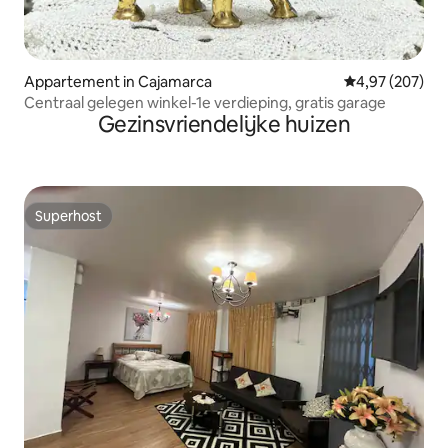
Appartement in Cajamarca
Gemiddelde beo
4,97 (207)
Centraal gelegen winkel-1e verdieping, gratis garage
Gezinsvriendelijke huizen
Superhost
Superhost