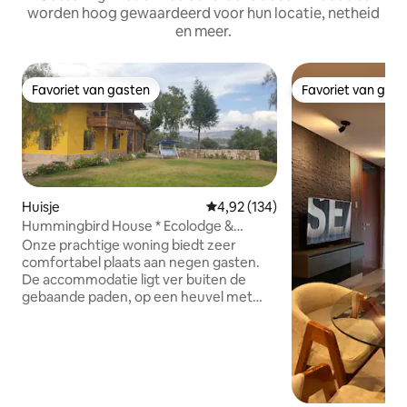
worden hoog gewaardeerd voor hun locatie, netheid
en meer.
Favoriet van gasten
Favoriet van gas
Favoriet van gasten
Favoriet van gas
Huisje
Gemiddelde beoordeling van 4,92
4,92 (134)
Hummingbird House * Ecolodge &
Retreat
Onze prachtige woning biedt zeer
comfortabel plaats aan negen gasten.
De accommodatie ligt ver buiten de
gebaande paden, op een heuvel met
uitzicht op de prachtige Cajamarca-
vallei. Je zult genieten van het uitzicht
over de vallei naar de 4.000 m hoge
Andestoppen. Met een volledig
uitgeruste keuken, een houtkachel,
warm water en verwarming, wifi, een