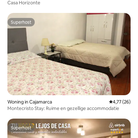
Casa Horizonte
Superhost
Superhost
Woning in Cajamarca
Gemiddelde be
4,77 (26)
Montecristo Stay: Ruime en gezellige accommodatie
Superhost
Superhost