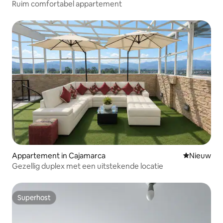
Ruim comfortabel appartement
Appartement in Cajamarca
Nieuwe ac
Nieuw
Gezellig duplex met een uitstekende locatie
Superhost
Superhost