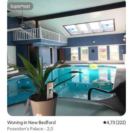
Superhost
Superhost
Woning in New Bedford
Gemiddelde beo
4,73 (222)
Poseidon's Palace - 2,0