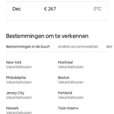
Dec
€ 267
0°C
Bestemmingen om te verkennen
Bestemmingen in de buurt
Andere accommodaties
Best
New York
Montreal
Vakantiehuizen
Vakantiehuizen
Philadelphia
Boston
Vakantiehuizen
Vakantiehuizen
Jersey City
Portland
Vakantiehuizen
Vakantiehuizen
Newark
Toon meer
Vakantiehuizen