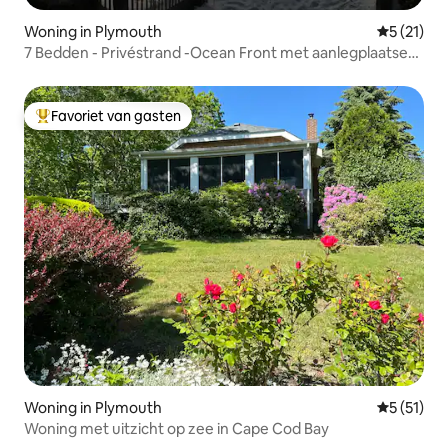
Woning in Plymouth
Gemiddelde
5 (21)
7 Bedden - Privéstrand -Ocean Front met aanlegplaatsen
voor boten
Favoriet van gasten
Topfavoriet van gasten
Woning in Plymouth
Gemiddelde
5 (51)
Woning met uitzicht op zee in Cape Cod Bay