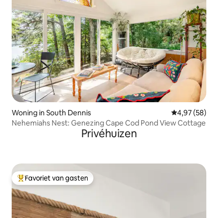
Woning in South Dennis
Gemiddelde be
4,97 (58)
Nehemiahs Nest: Genezing Cape Cod Pond View Cottage
Privéhuizen
Favoriet van gasten
Topfavoriet van gasten