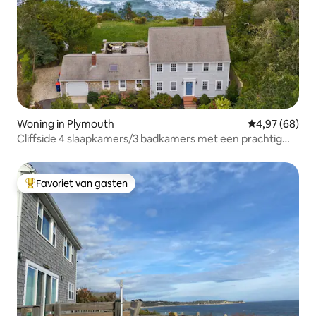
Woning in Plymouth
Gemiddelde be
4,97 (68)
Cliffside 4 slaapkamers/3 badkamers met een prachtig
uitzicht op zee
Favoriet van gasten
Topfavoriet van gasten