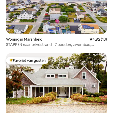
Woning in Marshfield
Gemiddelde be
4,92 (13)
STAPPEN naar privéstrand - 7 bedden, zwembad,
omheinde tuin
Favoriet van gasten
Topfavoriet van gasten