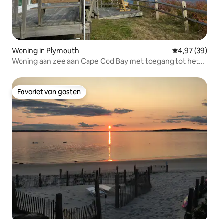
Woning in Plymouth
Gemiddelde be
4,97 (39)
Woning aan zee aan Cape Cod Bay met toegang tot het
strand
Favoriet van gasten
Favoriet van gasten