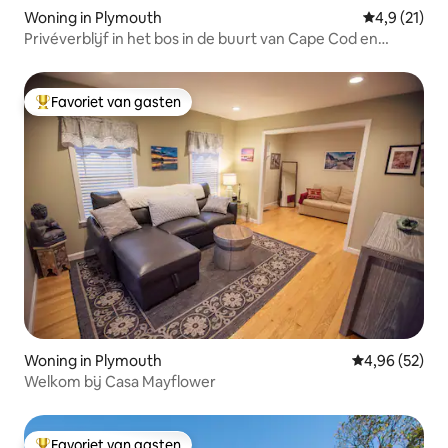
Woning in Plymouth
Gemiddelde b
4,9 (21)
Privéverblijf in het bos in de buurt van Cape Cod en
stranden
Favoriet van gasten
Topfavoriet van gasten
Woning in Plymouth
Gemiddelde be
4,96 (52)
Welkom bij Casa Mayflower
Favoriet van gasten