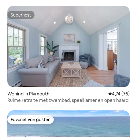
Superhost
Superhost
Woning in Plymouth
Gemiddelde be
4,74 (76)
Ruime retraite met zwembad, speelkamer en open haard
Favoriet van gasten
Favoriet van gasten