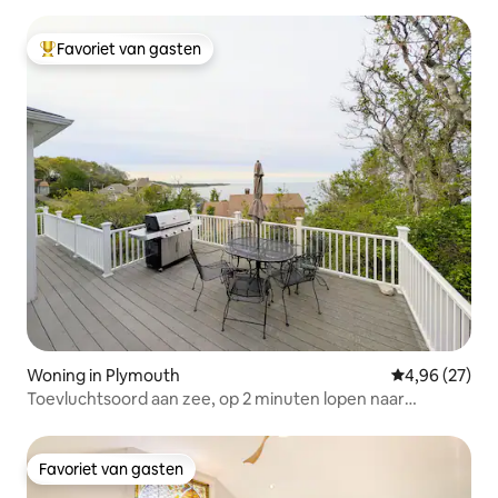
Favoriet van gasten
Topfavoriet van gasten
Woning in Plymouth
Gemiddelde be
4,96 (27)
Toevluchtsoord aan zee, op 2 minuten lopen naar
privéstrand
Favoriet van gasten
Favoriet van gasten