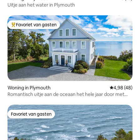
Uitje aan het water in Plymouth
Favoriet van gasten
Topfavoriet van gasten
Woning in Plymouth
Gemiddelde be
4,98 (48)
Romantisch uitje aan de oceaan het hele jaar door met
bubbelbad
Favoriet van gasten
Favoriet van gasten