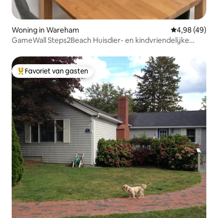
Woning in Wareham
Gemiddelde be
4,98 (49)
GameWall Steps2Beach Huisdier- en kindvriendelijke
stapelbedden!
Favoriet van gasten
Topfavoriet van gasten