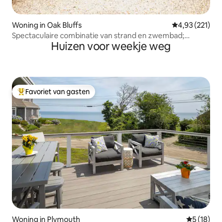
Woning in Oak Bluffs
Gemiddelde beo
4,93 (221)
Spectaculaire combinatie van strand en zwembad;
Huizen voor weekje weg
prachtige zonsondergangen!
Favoriet van gasten
Topfavoriet van gasten
Woning in Plymouth
Gemiddelde
5 (18)