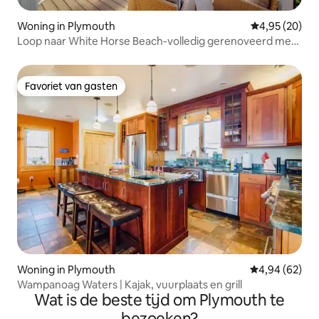
Woning in Plymouth
Gemiddelde be
4,95 (20)
Loop naar White Horse Beach-volledig gerenoveerd met
airco
Favoriet van gasten
Favoriet van gasten
Woning in Plymouth
Gemiddelde be
4,94 (62)
Wampanoag Waters | Kajak, vuurplaats en grill
Wat is de beste tijd om Plymouth te
bezoeken?