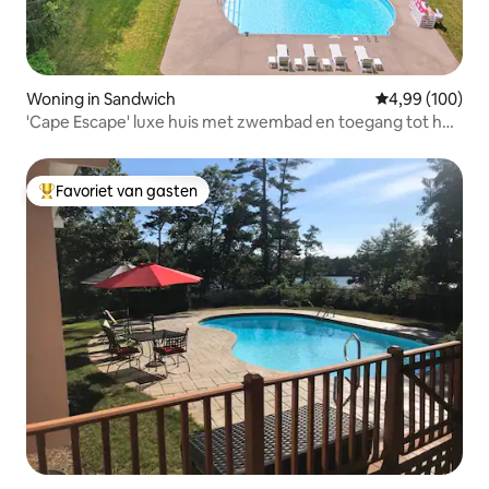
Woning in Sandwich
Gemiddelde beo
4,99 (100)
'Cape Escape' luxe huis met zwembad en toegang tot het
strand.
Favoriet van gasten
Topfavoriet van gasten