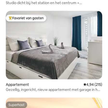
Studio dicht bij het station en het centrum +
parkeerplaats in de binnenplaats
Favoriet van gasten
Topfavoriet van gasten
Appartement
Gemiddelde beo
4,94 (215)
Gezellig, ingericht, nieuw appartement met garage in het
centrum van Pilsen
Superhost
Superhost