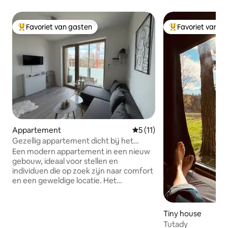
Favoriet van gasten
Favoriet van g
Topfavoriet van gasten
Topfavoriet van 
Appartement
Gemiddelde beoordeling van 
5 (11)
Gezellig appartement dicht bij het
centrum
Een modern appartement in een nieuw
gebouw, ideaal voor stellen en
individuen die op zoek zijn naar comfort
en een geweldige locatie. Het
appartement is gelegen op de 4e
verdieping van een gebouw met lift en is
van alle gemakken voorzien – je vindt er
Tiny house
een keuken, een koffiezetapparaat, wifi
Tutady