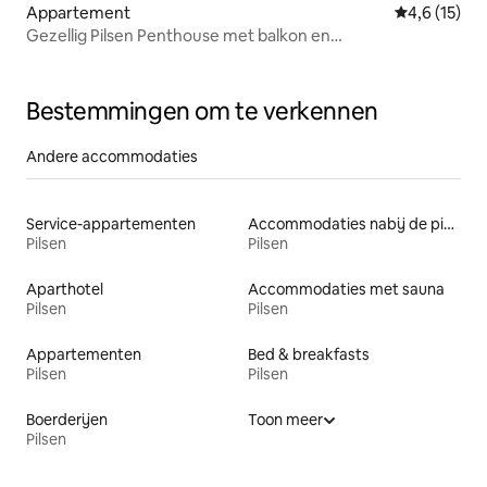
Appartement
Gemiddelde b
4,6 (15)
Gezellig Pilsen Penthouse met balkon en
parkeergelegenheid
Bestemmingen om te verkennen
Andere accommodaties
Service-appartementen
Accommodaties nabij de piste
Pilsen
Pilsen
Aparthotel
Accommodaties met sauna
Pilsen
Pilsen
Appartementen
Bed & breakfasts
Pilsen
Pilsen
Boerderijen
Toon meer
Pilsen