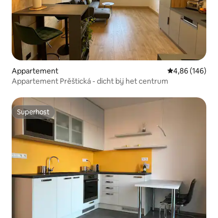
Appartement
Gemiddelde beo
4,86 (146)
Appartement Prěštická - dicht bij het centrum
Superhost
Superhost