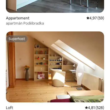
Appartement
Gemiddelde be
4,97 (59)
apartmán Poděbradka
Superhost
Superhost
Loft
Gemiddelde beo
4,81 (528)