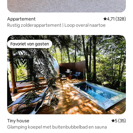
Appartement
Gemiddelde beo
4,71 (328)
Rustig zolderappartement | Loop overal naartoe
Favoriet van gasten
Favoriet van gasten
Tiny house
Gemiddelde
5 (35)
Glamping koepel met buitenbubbelbad en sauna