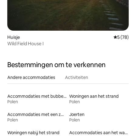
Huisje
Gemiddelde
5 (78)
Wild Field House I
Bestemmingen om te verkennen
Andere accommodaties
Activiteiten
Accommodaties met bubbelbad
Woningen aan het strand
Polen
Polen
Accommodaties met een zwembad
Joerten
Polen
Polen
Woningen nabij het strand
Accommodaties aan het water