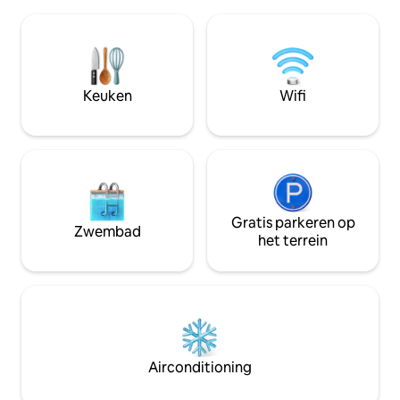
Pieniny-gebergte en de Żar-berg, en
koelkast, een kof
biedt iets dat steeds moeilijker te
voorraad koffiebo
ervaren is: stilte, ruimte en echte rust.
producten. Er zij
Hier beginnen de ochtenden met
verwarming voor 
daglicht dat door de grote ramen naar
binnen stroomt en met uitzicht op de
Keuken
Wifi
mist die over de weilanden opstijgt.
Avonden – van zonsondergangen tot
absolute stilte.
Gratis parkeren op
Zwembad
het terrein
Airconditioning