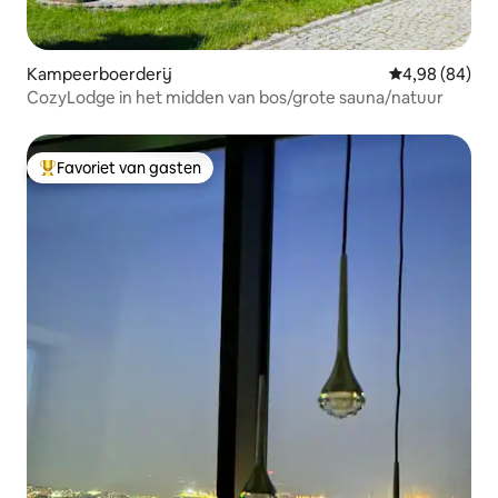
Kampeerboerderij
Gemiddelde be
4,98 (84)
CozyLodge in het midden van bos/grote sauna/natuur
Favoriet van gasten
Topfavoriet van gasten