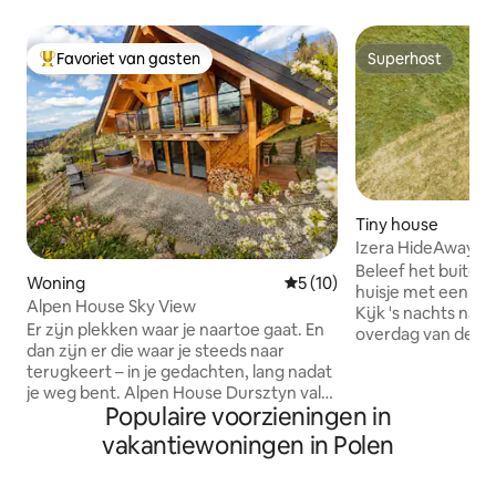
Favoriet van gasten
Superhost
Topfavoriet van gasten
Superhost
Tiny house
Izera HideAway | D
Unieke ervaring
Beleef het buiteng
Woning
Gemiddelde beoordeling van 
5 (10)
huisje met een vol
Alpen House Sky View
Kijk 's nachts naar
Er zijn plekken waar je naartoe gaat. En
overdag van de blauwe 
dan zijn er die waar je steeds naar
op een comfortab
terugkeert – in je gedachten, lang nadat
open, beleef je m
je weg bent. Alpen House Dursztyn valt
lang bij zullen blijven. Izera H
Populaire voorzieningen in
in de laatste categorie. De
zijn kleine, zelfvo
accommodatie ligt buiten de gebaande
is elektriciteit e
vakantiewoningen in Polen
paden, omgeven door bossen en
bad in een open dou
weilanden, met vrij uitzicht op het
kitchenette heeft 