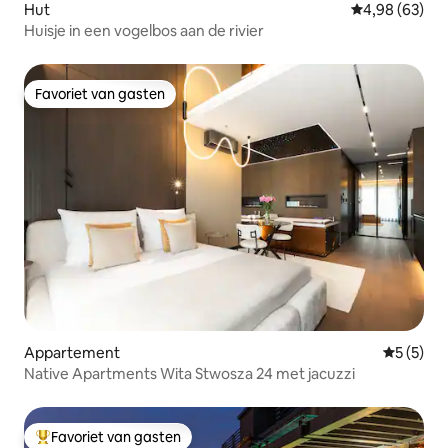
Hut
Gemiddelde be
4,98 (63)
Huisje in een vogelbos aan de rivier
Favoriet van gasten
Favoriet van gasten
Appartement
Gemiddeld
5 (5)
Native Apartments Wita Stwosza 24 met jacuzzi
Favoriet van gasten
Topfavoriet van gasten