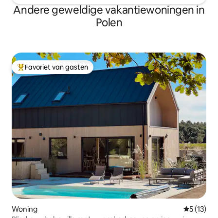
Andere geweldige vakantiewoningen in
Polen
Favoriet van gasten
Topfavoriet van gasten
Woning
Gemiddelde
5 (13)