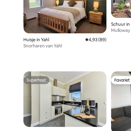
Schuur in
Mulloway 
toevluch
Huisje in Yahl
Gemiddelde beoordeling
4,93 (89)
Snorharen van Yahl
Superhost
Favoriet
Superhost
Favoriet