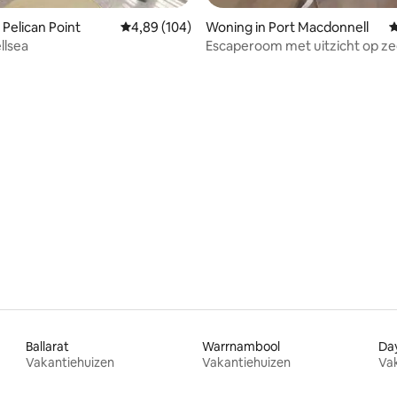
 van 4,72 uit 5, 313 recensies
 Pelican Point
Gemiddelde beoordeling van 4,89 uit 5, 104 r
4,89 (104)
Woning in Port Macdonnell
G
llsea
Escaperoom met uitzicht op z
Ballarat
Warrnambool
Day
Vakantiehuizen
Vakantiehuizen
Va