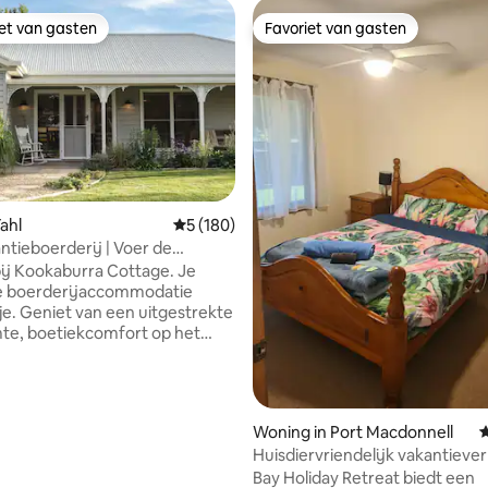
iet van gasten
Favoriet van gasten
iet van gasten
Favoriet van gasten
 van 4,75 uit 5, 212 recensies
Yahl
Gemiddelde beoordeling van 5 uit 5, 180 r
5 (180)
ntieboerderij | Voer de
 schapen en pony
j Kookaburra Cottage. Je
xe boerderijaccommodatie
gestrekte
te, boetiekcomfort op het
d en onvergetelijke momenten
et voeren van de vriendelijke
apen en alpaca's - met gratis
at je kunt genieten van
Woning in Port Macdonnell
G
moetingen met dieren wanneer
Huisdiervriendelijk vakantieverb
lt, direct vanuit je eigen
Bay Holiday Retreat biedt een