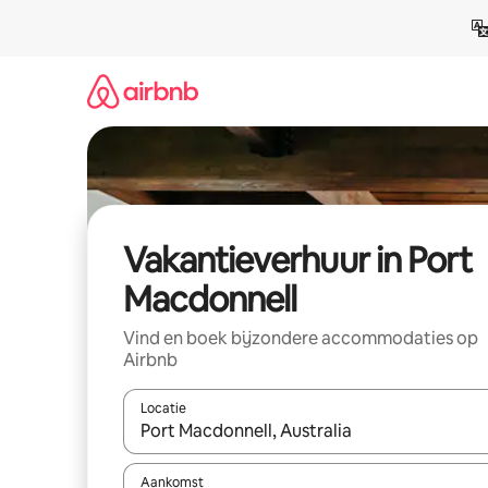
Ga
direct
naar
inhoud
Vakantieverhuur in Port
Macdonnell
Vind en boek bijzondere accommodaties op
Airbnb
Locatie
Wanneer er suggesties beschikbaar zijn, maak je 
Aankomst