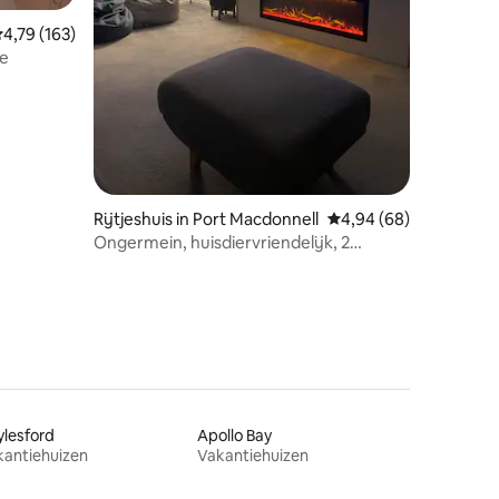
ecensies
emiddelde beoordeling van 4,79 uit 5, 163 recensies
4,79 (163)
ee
Rijtjeshuis in Port Macdonnell
Gemiddelde beoordelin
4,94 (68)
Ongermein, huisdiervriendelijk, 2
verdiepingen, uitzicht op de oceaan
lesford
Apollo Bay
kantiehuizen
Vakantiehuizen