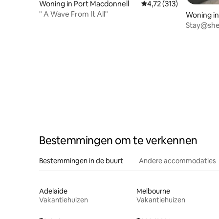
Woning in Port Macdonnell
Gemiddelde beoordeling
4,72 (313)
" A Wave From It All"
Woning in
Stay@she
Bestemmingen om te verkennen
Bestemmingen in de buurt
Andere accommodaties
Adelaide
Melbourne
Vakantiehuizen
Vakantiehuizen