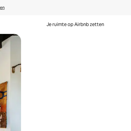
ven
Je ruimte op Airbnb zetten
ken of swipen.