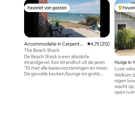
Favoriet van gasten
Favor
Favoriet van gasten
Topfavor
Accommodatie in Carpenter
Gemiddelde beoordeling
4,75 (212)
Rocks
The Beach Shack
De Beach Shack is een absolute
strandgevel. Een strandhut uit de jaren
Huisje in 
'70 met alle basisvoorzieningen en meer.
Luxe vaka
De gevulde keuken/lounge en grote
alpaca's,
Welkom bi
slaapkamer hebben uitzicht op zee.
eigen lu
Compacte slaapkamer 2 heeft een
wacht op je. Geniet van een uit
stapelbed voor kinderen. Badkamer
open ruim
toegankelijk vanuit 2e slaapkamer. Alle
plattelan
linnengoed aanwezig.
tijdens h
Koffiezetapparaat, magnetron, airfryer.
pony, sch
Het heeft een gezellig familiegevoel,
voer, zod
leun achterover, ontspan en geniet van
privéont
het uitzicht. Tarief is voor 2 volwassenen
je maar wi
en kinderen verblijven gratis.
verblijf. Op slechts enkele minuten van