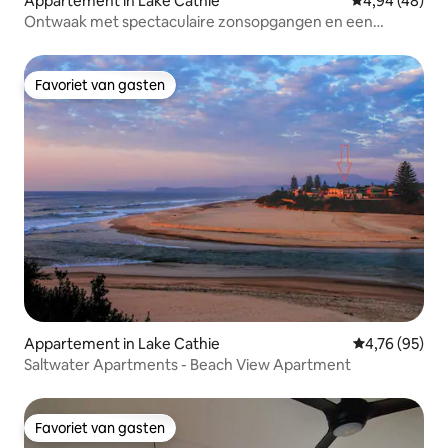
Appartement in Lake Cathie
Gemiddelde be
4,94 (48)
Ontwaak met spectaculaire zonsopgangen en een
zeebries
Favoriet van gasten
Favoriet van gasten
Appartement in Lake Cathie
Gemiddelde be
4,76 (95)
Saltwater Apartments - Beach View Apartment
Favoriet van gasten
Favoriet van gasten