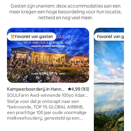
Gasten zijn unaniem: deze accommodaties aan een
meer kregen een hoge beoordeling voor hun locatie,
netheid en nog veel meer.
Favoriet van gasten
Favoriet van gas
Topfavoriet van gasten
Favoriet van gas
Kampeerboerderij in Hanna
Gemiddelde beoordeling van 4,9
4,99 (93)
m Vale
SOULFarm Awd-winnende 100yo Xdairy
Stijlvol& Huisdieren OK
Stel je voor dat je ontsnapt naar een
*bekroonde, TOP 1% GLOBAL AIRBNB,
een prachtige 100 jaar oude voormalige
melkveehouderij, genesteld op een
heuvel in een weelderige subtropische
vallei, 3,5 uur van Nthn Syd. Dit lichte