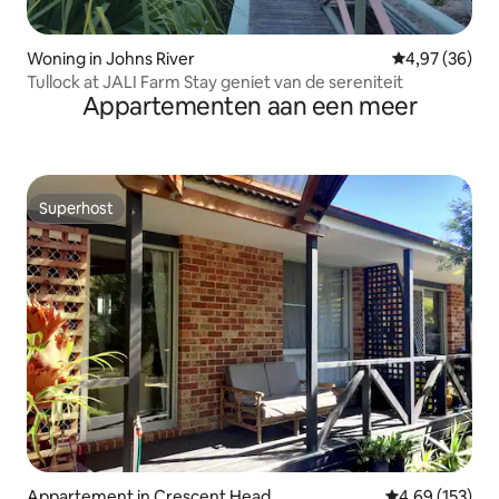
Woning in Johns River
Gemiddelde be
4,97 (36)
Tullock at JALI Farm Stay geniet van de sereniteit
Appartementen aan een meer
Superhost
Superhost
Appartement in Crescent Head
Gemiddelde beo
4,69 (153)