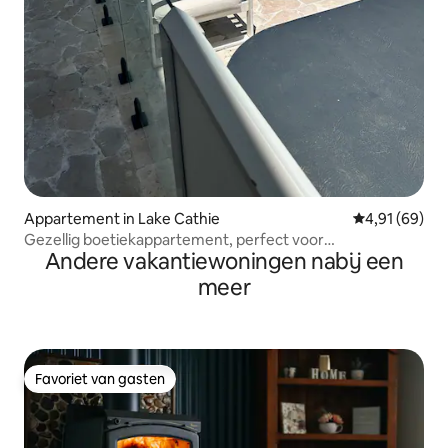
Appartement in Lake Cathie
Gemiddelde be
4,91 (69)
Gezellig boetiekappartement, perfect voor
Andere vakantiewoningen nabij een
relatietherapie
meer
Favoriet van gasten
Favoriet van gasten