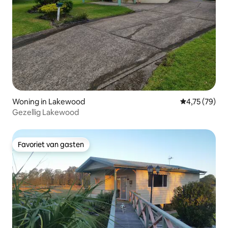
Woning in Lakewood
Gemiddelde be
4,75 (79)
Gezellig Lakewood
Favoriet van gasten
Favoriet van gasten