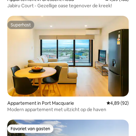
Jabiru Court - Gezellige oase tegenover de kreek!
Superhost
Superhost
Appartement in Port Macquarie
Gemiddelde be
4,89 (92)
Modern appartement met uitzicht op de haven
Favoriet van gasten
Favoriet van gasten