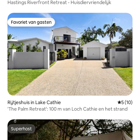
Hastings Riverfront Retreat - Huisdiervriendelijk
Favoriet van gasten
Favoriet van gasten
Rijtjeshuis in Lake Cathie
Gemiddelde
5 (10)
'The Palm Retreat': 100 m van Loch Cathie en het strand
Superhost
Superhost