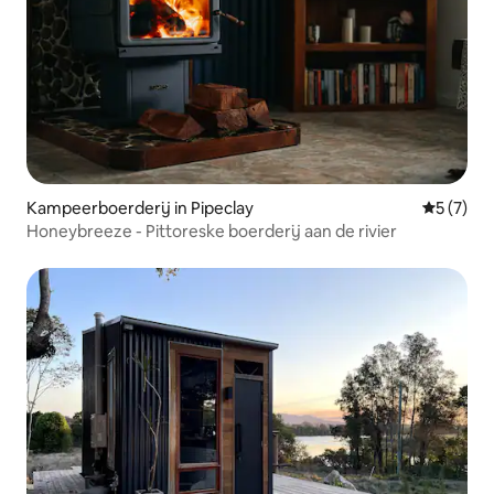
Kampeerboerderij in Pipeclay
Gemiddeld
5 (7)
Honeybreeze - Pittoreske boerderij aan de rivier