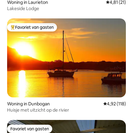
Woning in Laurieton
Gemiddelde be
4,81 (21)
Lakeside Lodge
Favoriet van gasten
Topfavoriet van gasten
Woning in Dunbogan
Gemiddelde beo
4,92 (118)
Huisje met uitzicht op de rivier
Favoriet van gasten
Favoriet van gasten