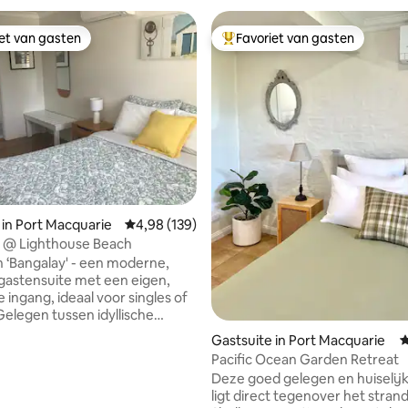
iet van gasten
Favoriet van gasten
iet van gasten
Topfavoriet van gasten
van 4,92 uit 5, 498 recensies
 in Port Macquarie
Gemiddelde beoordeling van 4,98 uit 5, 139 r
4,98 (139)
’ @ Lighthouse Beach
 ‘Bangalay' - een moderne,
 gastensuite met een eigen,
e ingang, ideaal voor singles of
Gelegen tussen idyllische
 een rustige omgeving van
Gastsuite in Port Macquarie
G
e Beach, is het een
Pacific Ocean Garden Retreat
chtige 15 minuten lopen naar de
Deze goed gelegen en huiselijk
 vuurtoren. Shelley Beach,
ligt direct tegenover het stran
e Beach en cafés liggen op vijf