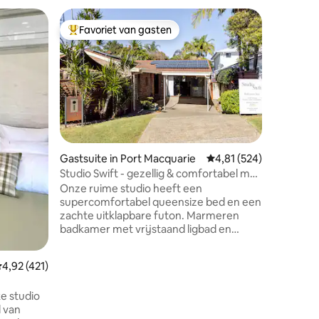
Gastsuite
Favoriet van gasten
Favor
Topfavoriet van gasten
Topfavo
Onberispe
water.
Stijlvoll
accommoda
vanaf je 
het wate
wandeling
en pub. 5
Eenheid he
vaatwass
Gastsuite in Port Macquarie
Gemiddelde beoordeling
4,81 (524)
vriezer,
Studio Swift - gezellig & comfortabel met
ecensies
Thee-, s
grote buitenruimte
Onze ruime studio heeft een
aanwezig
supercomfortabel queensize bed en een
queensize
zachte uitklapbare futon. Marmeren
Ventilato
badkamer met vrijstaand ligbad en
airco. B
aparte WC. Wasruimte en kitchenette
strijkbou
met draagbare kookplaat, airfryer,
emiddelde beoordeling van 4,92 uit 5, 421 recensies
4,92 (421)
magnetron, broodrooster, kan en
koelkast, plus buitenbarbecue,
e studio
wasmachine en droger.
d van
Huisdiervriendelijk - $ 15,00 per huisdier,