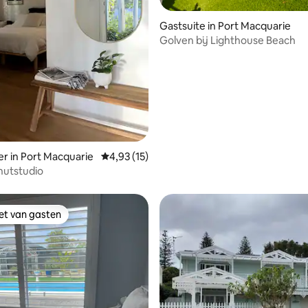
Gastsuite in Port Macquarie
Golven bij Lighthouse Beach
 van 4,92 uit 5, 36 recensies
r in Port Macquarie
Gemiddelde beoordeling van 4,93 uit 5, 15 r
4,93 (15)
utstudio
iet van gasten
iet van gasten