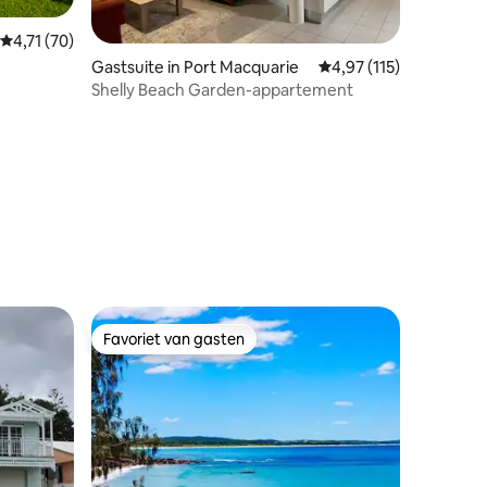
Gemiddelde beoordeling van 4,71 uit 5, 70 recensies
4,71 (70)
Gastsuite in Port Macquarie
Gemiddelde beoordeling
4,97 (115)
Shelly Beach Garden-appartement
ecensies
Favoriet van gasten
Favoriet van gasten