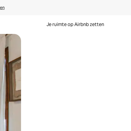
ven
Je ruimte op Airbnb zetten
ken of swipen.