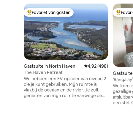
Favoriet van gasten
Favor
Topfavoriet van gasten
Topfavor
Gastsuite in North Haven
Gemiddelde beoordeling 
4,92 (498)
The Haven Retreat
Gastsuite
We hebben een EV-oplader van niveau 2
‘Bangalay
die je kunt gebruiken. Mijn ruimte is
Welkom in
vlakbij de oceaan en de rivier. Je zult
gezellige
genieten van mijn ruimte vanwege de
afsluitbar
locatie. Dit is een uitstekend moment om
een stel. 
te bezoeken. Enkele geweldige
tuinen in
bezienswaardigheden, toeristische
Lighthous
activiteiten en een aantal geweldige
schildera
wandelingen... kies zelf, want er is veel te
iconische
zien en te doen. Over deze woning:
Lighthous