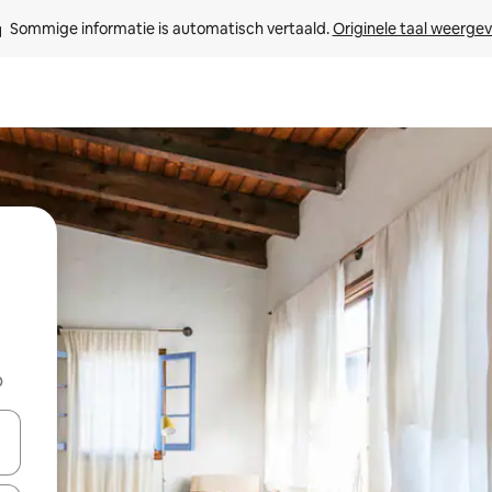
Sommige informatie is automatisch vertaald. 
Originele taal weerge
b
een keuze met je de pijltjestoetsen omhoog en omlaag, óf door te tik