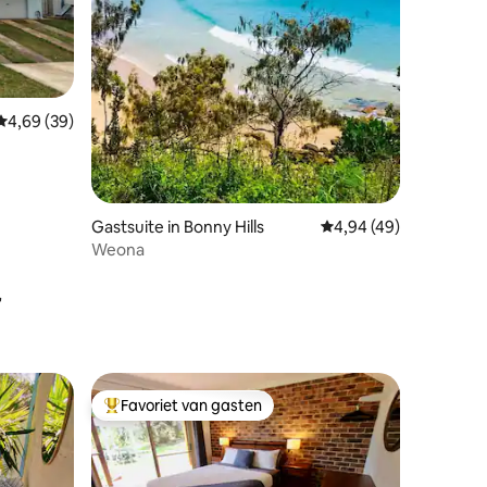
Gemiddelde beoordeling van 4,69 uit 5, 39 recensies
4,69 (39)
Gastsuite in Bonny Hills
Gemiddelde beoordelin
4,94 (49)
Weona
ecensies
r
Favoriet van gasten
Topfavoriet van gasten