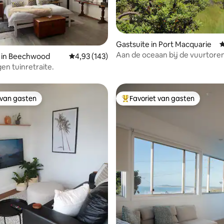
Gastsuite in Port Macquarie
G
Aan de oceaan bij de vuurtore
g van 4,9 uit 5, 122 recensies
e in Beechwood
Gemiddelde beoordeling van 4,93 uit 5, 143 r
4,93 (143)
gen tuinretraite.
 van gasten
Favoriet van gasten
 van gasten
Topfavoriet van gasten
van 4,79 uit 5, 327 recensies