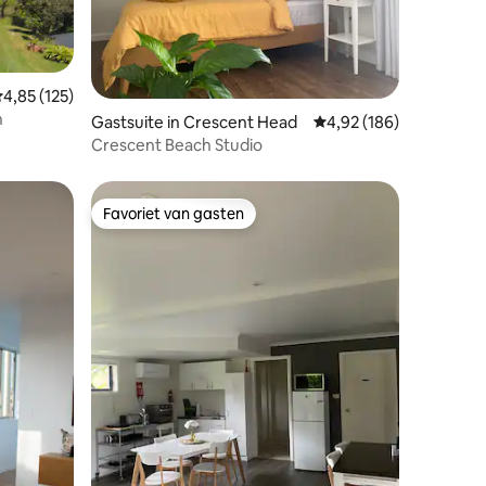
emiddelde beoordeling van 4,85 uit 5, 125 recensies
4,85 (125)
n
ecensies
Gastsuite in Crescent Head
Gemiddelde beoordeling
4,92 (186)
Crescent Beach Studio
Favoriet van gasten
Favoriet van gasten