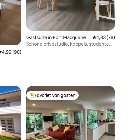
ecensies
Gastsuite in Port Macquarie
Gemiddelde beoordelin
4,83 (78)
Schone privéstudio, koppels, studenten,
gezin
Gemiddelde beoordeling van 4,99 uit 5, 90 recensies
4,99 (90)
Favoriet van gasten
Topfavoriet van gasten