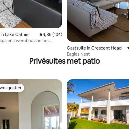
 in Lake Cathie
Gemiddelde beoordeling van 4,86 uit 5, 104 r
4,86 (104)
 spa en zwembad aan het
Gastsuite in Crescent Head
Eagles Nest
Privésuites met patio
 van gasten
 van gasten