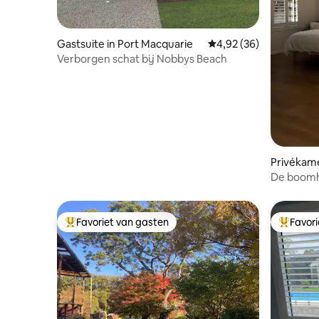
Gastsuite in Port Macquarie
Gemiddelde beoordeling
4,92 (36)
Verborgen schat bij Nobbys Beach
Privékame
De boomh
Favoriet van gasten
Favor
Topfavoriet van gasten
Topfavor