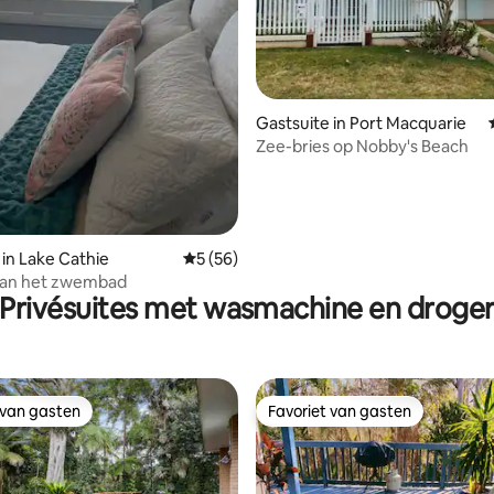
ling van 5 uit 5, 31 recensies
Gastsuite in Port Macquarie
Zee-bries op Nobby's Beach
 in Lake Cathie
Gemiddelde beoordeling van 5 uit 5, 56 r
5 (56)
 aan het zwembad
Privésuites met wasmachine en droge
 van gasten
Favoriet van gasten
 van gasten
Favoriet van gasten