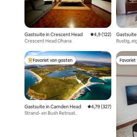
Gastsuite in Crescent Head
Gemiddelde beoordelin
4,9 (122)
Gastsuit
Crescent Head Ohana
Rustig, ei
Favoriet van gasten
Favoriet
Topfavoriet van gasten
Favoriet
Gastsuite in Camden Head
Gemiddelde beoordeling 
4,79 (327)
Strand- en Bush Retreat.