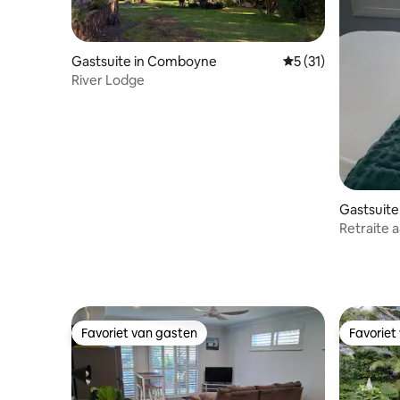
Gastsuite in Comboyne
Gemiddelde beoorde
5 (31)
River Lodge
Gastsuite
Retraite
Favoriet van gasten
Favoriet
Favoriet van gasten
Favoriet