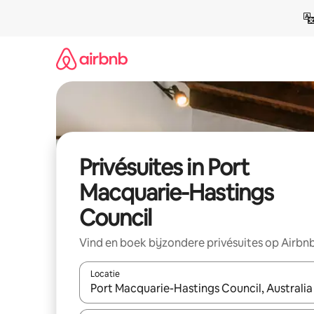
Ga
direct
naar
inhoud
Privésuites in Port
Macquarie-Hastings
Council
Vind en boek bijzondere privésuites op Airbn
Locatie
Wanneer er suggesties beschikbaar zijn, maak je 