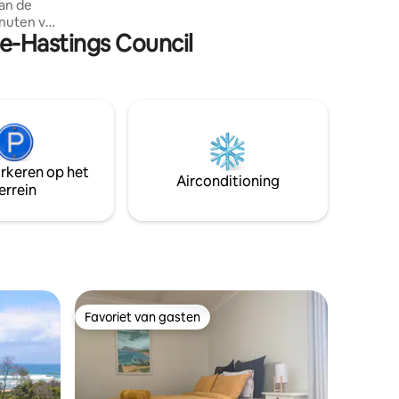
van de
per nacht bovenop de geadverteerde
inuten van
prijs. Laat het bij het reserveren weten
ie-Hastings Council
als je huisdieren meeneemt op vakantie.
Op 5 minuten lopen naar Nobbys Beach,
n van het
op 10 minuten lopen naar 2 andere
stranden en surfplekken + kinderpark.
d aan
 die
artement
tel of
arkeren op het
 en
Airconditioning
errein
rt
 voor baby
Favoriet van gasten
Favoriet van gasten