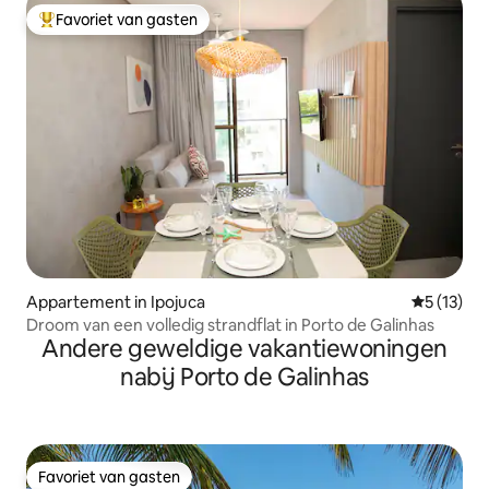
Favoriet van gasten
Topfavoriet van gasten
Appartement in Ipojuca
Gemiddelde
5 (13)
Droom van een volledig strandflat in Porto de Galinhas
Andere geweldige vakantiewoningen
nabij Porto de Galinhas
Favoriet van gasten
Favoriet van gasten