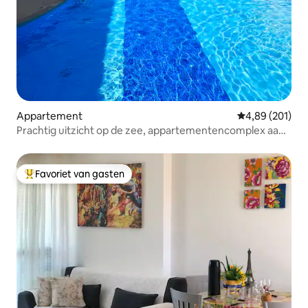
Appartement
Gemiddelde beo
4,89 (201)
Prachtig uitzicht op de zee, appartementencomplex aan
het strand, Muro Alto
Favoriet van gasten
Topfavoriet van gasten