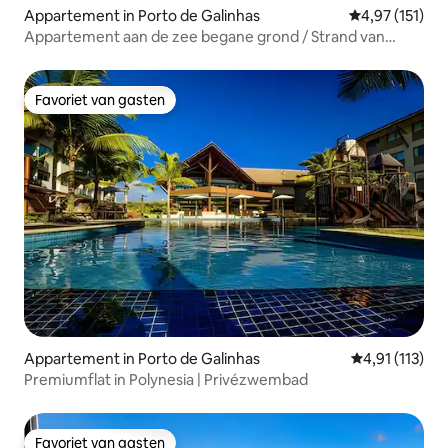
Appartement in Porto de Galinhas
Gemiddelde beo
4,97 (151)
Appartement aan de zee begane grond / Strand van
Muro Alto
Favoriet van gasten
Favoriet van gasten
Appartement in Porto de Galinhas
Gemiddelde be
4,91 (113)
Premiumflat in Polynesia | Privézwembad
Favoriet van gasten