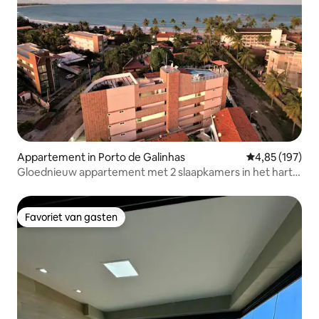
Appartement in Porto de Galinhas
Gemiddelde beo
4,85 (197)
Gloednieuw appartement met 2 slaapkamers in het hart
van Porto
Favoriet van gasten
Favoriet van gasten