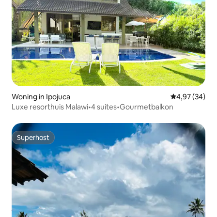
Woning in Ipojuca
Gemiddelde be
4,97 (34)
Luxe resorthuis Malawi•4 suites•Gourmetbalkon
Superhost
Superhost