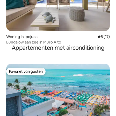
Woning in Ipojuca
Gemiddelde
5 (17)
Bungalow aan zee in Muro Alto
Appartementen met airconditioning
Favoriet van gasten
Favoriet van gasten