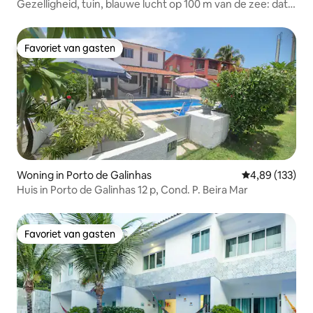
Gezelligheid, tuin, blauwe lucht op 100 m van de zee: dat
hebben we!
Favoriet van gasten
Favoriet van gasten
Woning in Porto de Galinhas
Gemiddelde beo
4,89 (133)
Huis in Porto de Galinhas 12 p, Cond. P. Beira Mar
Favoriet van gasten
Favoriet van gasten