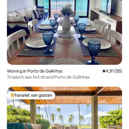
Woning in Porto de Galinhas
Gemiddelde be
4,91 (55)
Tropisch aan het strand Porto de Galinhas
Favoriet van gasten
Topfavoriet van gasten