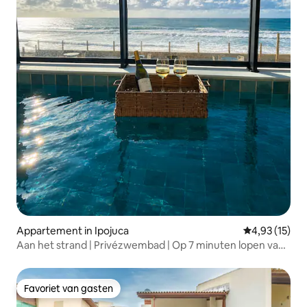
Appartement in Ipojuca
Gemiddelde be
4,93 (15)
Aan het strand | Privézwembad | Op 7 minuten lopen van
het centrum
Favoriet van gasten
Favoriet van gasten