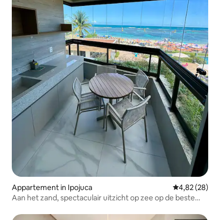
Appartement in Ipojuca
Gemiddelde be
4,82 (28)
Aan het zand, spectaculair uitzicht op zee op de beste
plek