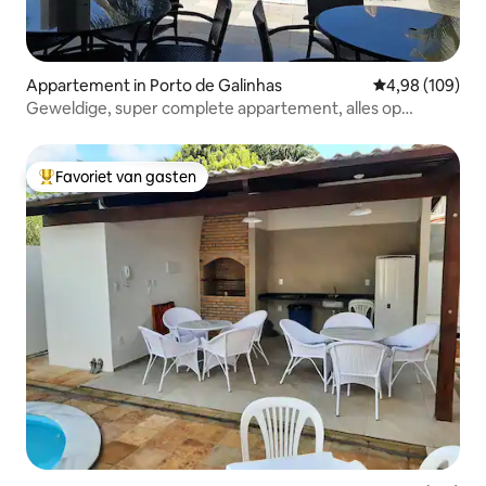
Appartement in Porto de Galinhas
Gemiddelde beo
4,98 (109)
Geweldige, super complete appartement, alles op
loopafstand in Porto
Favoriet van gasten
Topfavoriet van gasten