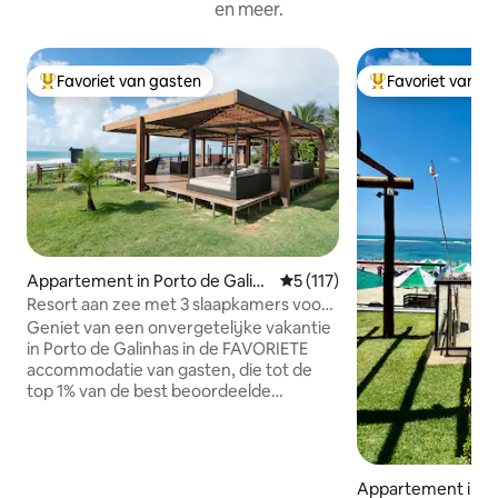
en meer.
Favoriet van gasten
Favoriet van g
Topfavoriet van gasten
Topfavoriet van 
Appartement in Porto de Galin
Gemiddelde beoordeling van 5
5 (117)
has
Resort aan zee met 3 slaapkamers voor
gezinnen in de top 1 %
Geniet van een onvergetelijke vakantie
in Porto de Galinhas in de FAVORIETE
accommodatie van gasten, die tot de
top 1% van de best beoordeelde
accommodaties behoort! Appartement
met 3 slaapkamers in een
resortcondominium aan het strand, met
comfort van hoge kwaliteit en toegang
Appartement in Ip
tot een complete recreatiefaciliteit,