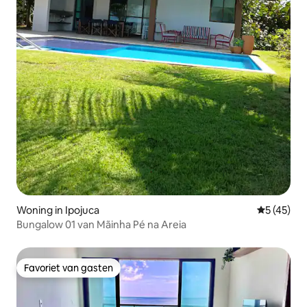
Woning in Ipojuca
Gemiddelde
5 (45)
Bungalow 01 van Mãinha Pé na Areia
Favoriet van gasten
Favoriet van gasten