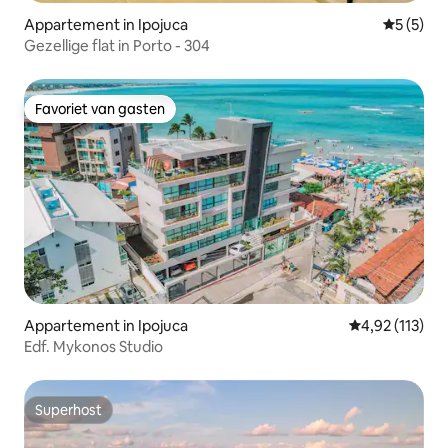
Appartement in Ipojuca
Gemiddeld
5 (5)
Gezellige flat in Porto - 304
Favoriet van gasten
Favoriet van gasten
Appartement in Ipojuca
Gemiddelde beo
4,92 (113)
Edf. Mykonos Studio
Superhost
Superhost