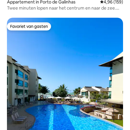
Appartement in Porto de Galinhas
Gemiddelde beo
4,96 (159)
Twee minuten lopen naar het centrum en naar de zee.
Strandpakket.
Favoriet van gasten
Favoriet van gasten