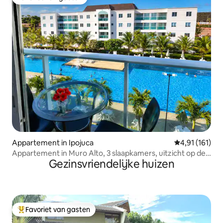
Favoriet van gasten
Appartement in Ipojuca
Gemiddelde beo
4,91 (161)
Appartement in Muro Alto, 3 slaapkamers, uitzicht op de
Gezinsvriendelijke huizen
zwembaden
Favoriet van gasten
Topfavoriet van gasten