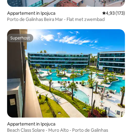
Appartement in Ipojuca
Gemiddelde beo
4,93 (173)
Porto de Galinhas Beira Mar - Flat met zwembad
Superhost
Superhost
Appartement in Ipojuca
Beach Class Solare - Muro Alto - Porto de Galinhas