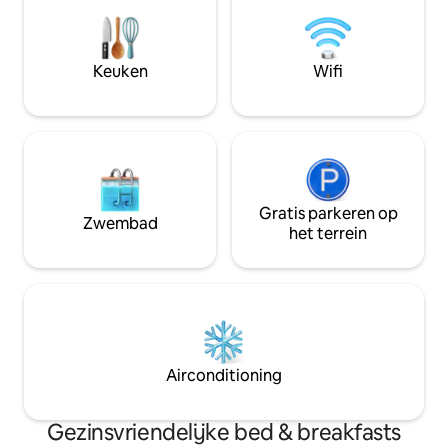
van de stad te er
maar in een rustige woonwijk. Zolder:
gemakken. Volledi
groot terras, pingpongtafel. Gratis wifi.
wifi, aircondition
Complete badkamer (gedeeld). Er is ook
elke kamer, lift e
gratis parkeergelegenheid in de straat.
Keuken
Wifi
Betaald privépark
Ontbijt zelfbediening. Gratis verse
onder het gebouw
koffie/thee en drinkwater tijdens het
hele verblijf.
Gratis parkeren op
Zwembad
het terrein
Airconditioning
Gezinsvriendelijke bed & breakfasts