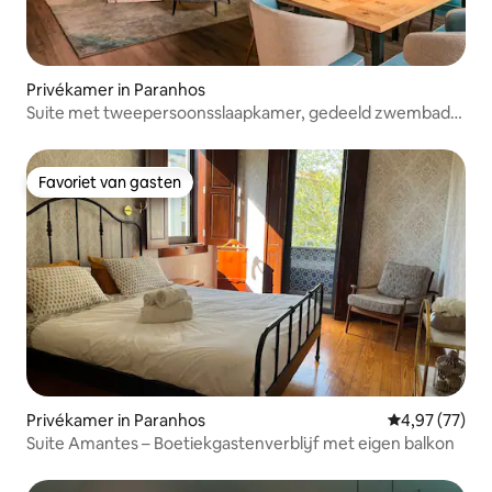
Privékamer in Paranhos
Suite met tweepersoonsslaapkamer, gedeeld zwembad
en lounge
Favoriet van gasten
Favoriet van gasten
Privékamer in Paranhos
Gemiddelde be
4,97 (77)
Suite Amantes – Boetiekgastenverblijf met eigen balkon