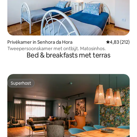
Privékamer in Senhora da Hora
Gemiddelde beo
4,83 (212)
Tweepersoonskamer met ontbijt. Matosinhos.
Bed & breakfasts met terras
Superhost
Superhost