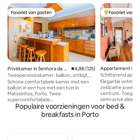
Favoriet van gasten
Favoriet van g
Favoriet van gasten
Topfavoriet van 
Appartement in P
Privékamer in Senhora da H
Gemiddelde beoordeling van 4,86
4,86 (125)
ora
Schitterend appa
Tweepersoonskamer: balkon, ontbijt.
van het historisc
Matosinhos
Elegantie ontmoet 
Schone comfortabele kamer met een
zeldzame juweel in
balkon in een huis met een tuin in
centrum. Toeganke
Matosinhos, Porto. Twee
semi-privé plein 
supercomfortabele
Populaire voorzieningen voor bed &
stadsmarkten. Gen
eenpersoonsbedden die samen een
uitzicht op de lev
groot bed kunnen maken. Kleine bank.
breakfasts in Porto
met het iconische
Werkplek. Koelkast. Gemakkelijk
de Sé-kathedraal 
toegang tot het centrum van Porto: bus,
steenworp afstand.
metro, snelweg. In de buurt van de
comfortabele uitv
luchthaven en bezienswaardigheden,