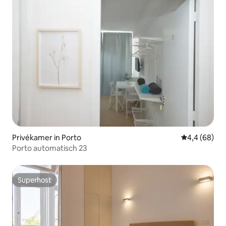
Privékamer in Porto
Gemiddelde b
4,4 (68)
Porto automatisch 23
Superhost
Superhost