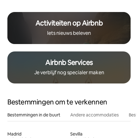
Activiteiten op Airbnb
Iets nieuws beleven
Airbnb Services
Je verblijf nog specialer maken
Bestemmingen om te verkennen
Bestemmingen in de buurt
Andere accommodaties
Best
Madrid
Sevilla