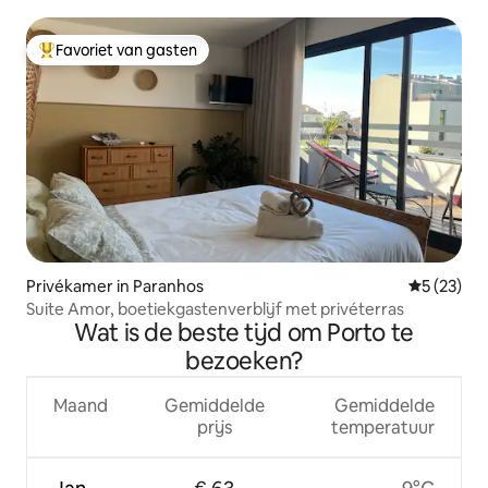
Favoriet van gasten
Topfavoriet van gasten
Privékamer in Paranhos
Gemiddelde
5 (23)
Suite Amor, boetiekgastenverblijf met privéterras
Wat is de beste tijd om Porto te
bezoeken?
Maand
Gemiddelde
Gemiddelde
prijs
temperatuur