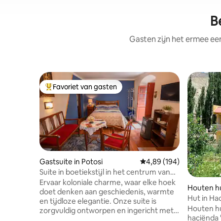
B
Gasten zijn het ermee e
Favoriet van gasten
Topfavoriet van gasten
Gastsuite in Potosi
Gemiddelde beoordeling 
4,89 (194)
Suite in boetiekstijl in het centrum van
Potosí
Ervaar koloniale charme, waar elke hoek
Houten hu
doet denken aan geschiedenis, warmte
Hut in Hac
en tijdloze elegantie. Onze suite is
Houten hui
zorgvuldig ontworpen en ingericht met
haciënda 
unieke details die een bijzondere,