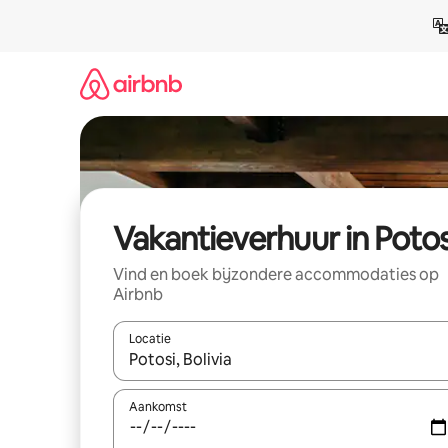
Ga
direct
naar
inhoud
Vakantieverhuur in Potos
Vind en boek bijzondere accommodaties op
Airbnb
Locatie
Wanneer er suggesties beschikbaar zijn, maak je 
Aankomst