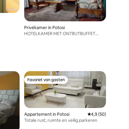
Privékamer in Potosi
HOTELKAMER MET ONTBIJTBUFFET
INBEGREPEN
Favoriet van gasten
Favoriet van gasten
Appartement in Potosi
Gemiddelde beoordeli
4,9 (50)
Totale rust, ruimte en veilig parkeren