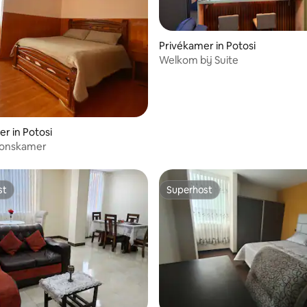
Privékamer in Potosi
Welkom bij Suite
g van 4,58 uit 5, 12 recensies
r in Potosi
onskamer
st
Superhost
st
Superhost