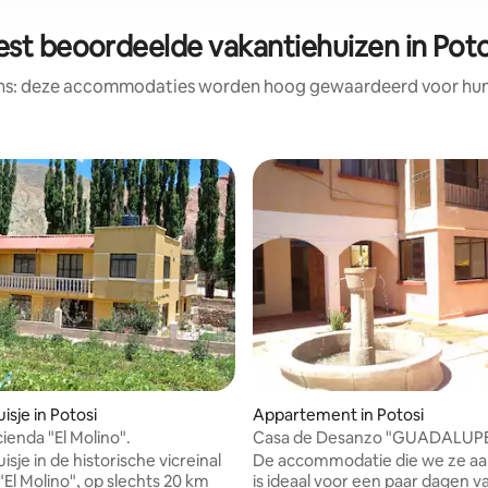
est beoordeelde vakantiehuizen in Poto
ens: deze accommodaties worden hoog gewaardeerd voor hun l
van 4,89 uit 5, 194 recensies
isje in Potosi
Appartement in Potosi
ienda "El Molino".
Casa de Desanzo "GUADALUP
sje in de historische vicreinal
De accommodatie die we ze a
"El Molino", op slechts 20 km
is ideaal voor een paar dagen v