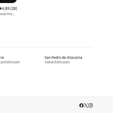
recensies
Gemiddelde beoordeling van 4,89 uit 5, 28 recensies
4,89 (28)
n warme
cre
San Pedro de Atacama
kantiehuizen
Vakantiehuizen