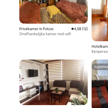
Privékamer in Potosi
Gemiddelde beoordelin
4,58 (12)
Onafhankelijke kamer met wifi
Hotelkame
Eenperso
Superho
Superho