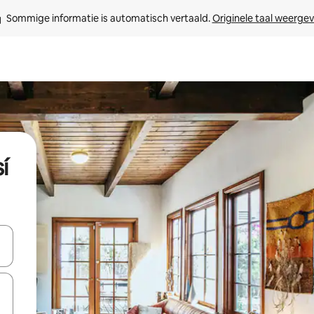
Sommige informatie is automatisch vertaald. 
Originele taal weerge
í
een keuze met je de pijltjestoetsen omhoog en omlaag, óf door te tik