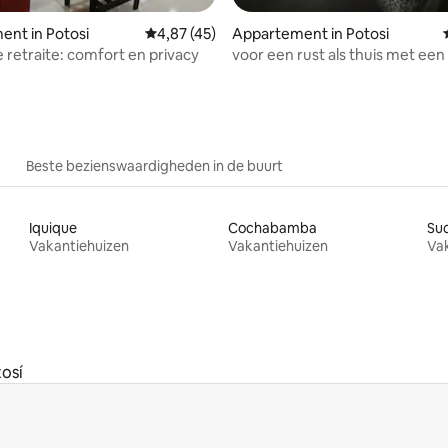
nt in Potosi
Gemiddelde beoordeling van 4,87 uit 5, 45 
4,87 (45)
Appartement in Potosi
e retraite: comfort en privacy
voor een rust als thuis met ee
kachel
Beste bezienswaardigheden in de buurt
Iquique
Cochabamba
Su
Vakantiehuizen
Vakantiehuizen
Va
osí