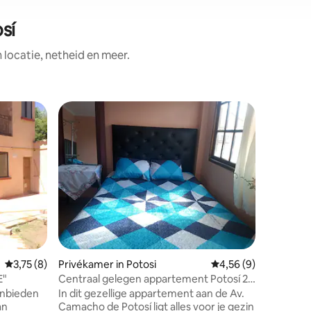
sí
ocatie, netheid en meer.
Appartem
Apart Ho
Ruim, go
een strat
omgeving,
terminal 
bussen v
Uyuní, Su
-Víctor A
van het 
warmwate
Gemiddelde beoordeling van 3,75 uit 5, 8 recensies
3,75 (8)
Privékamer in Potosi
Gemiddelde beoordeli
4,56 (9)
Avenida M
restaura
E"
Centraal gelegen appartement Potosí 2
slaapkamers
anbieden
In dit gezellige appartement aan de Av.
an
Camacho de Potosí ligt alles voor je gezin