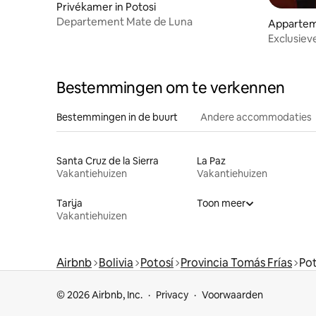
Privékamer in Potosi
Departement Mate de Luna
Apparteme
Exclusiev
Bestemmingen om te verkennen
Bestemmingen in de buurt
Andere accommodaties
Santa Cruz de la Sierra
La Paz
Vakantiehuizen
Vakantiehuizen
Tarija
Toon meer
Vakantiehuizen
Airbnb
Bolivia
Potosí
Provincia Tomás Frías
Pot
© 2026 Airbnb, Inc.
Privacy
Voorwaarden