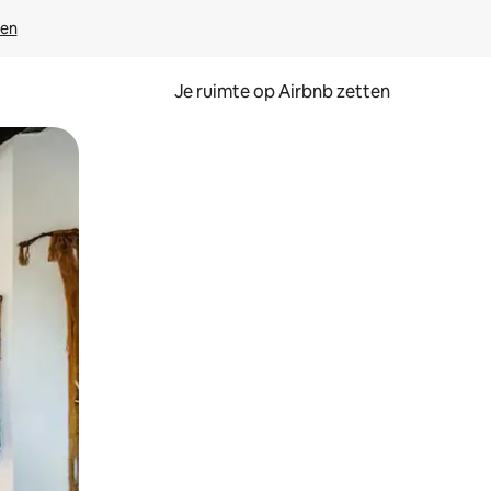
ven
Je ruimte op Airbnb zetten
ken of swipen.