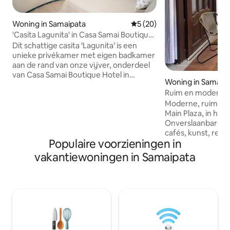
Woning in Samaipata
Gemiddelde beoordeling van 
5 (20)
'Casita Lagunita' in Casa Samai Boutique
Hotel
Dit schattige casita ‘Lagunita’ is een
unieke privékamer met eigen badkamer
aan de rand van onze vijver, onderdeel
van Casa Samai Boutique Hotel in
Woning in Samaip
Samaipata. Inbegrepen is een
Ruim en modern du
gastronomisch ontbijtbuffet dat in het
centraal gebied
Moderne, ruime du
hoofdhuis wordt geserveerd. ‘Lagunita’
Main Plaza, in het
heeft een queensize bed, met uitzicht
Onverslaanbare l
op de vijver en het omliggende
cafés, kunst, rest
landschap. Het beschikt over een
Populaire voorzieningen in
opties) en bars. 🏠 Interieur in
kitchenette met fornuis, een
appartementstijl 
waterkoker en een koelkast. Een terras
vakantiewoningen in Samaipata
badkamers en een 
aan de voor- en achterzijde biedt
uitgeruste open 
privacy aan de rand van de vijver en de
Perfect om te ont
fruitboomgaard, een klein stukje van de
wandelen in El Fuerte. Strateg
2 hectare paradijs van het hotel.
veilig gebied: verv
fitnessruimte, ap
rondleidingen op 