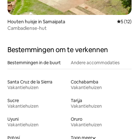
Houten huisje in Samaipata
Gemiddelde
5 (12)
Cambadiense-hut
Bestemmingen om te verkennen
Bestemmingen in de buurt
Andere accommodaties
Santa Cruz de la Sierra
Cochabamba
Vakantiehuizen
Vakantiehuizen
Sucre
Tarija
Vakantiehuizen
Vakantiehuizen
Uyuni
Oruro
Vakantiehuizen
Vakantiehuizen
Potosí
Toon meer