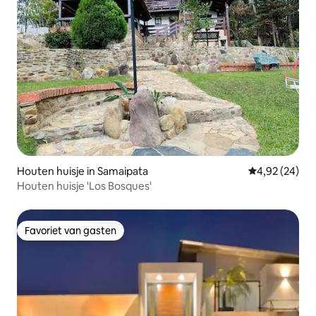
Houten huisje in Samaipata
Gemiddelde be
4,92 (24)
Houten huisje 'Los Bosques'
Favoriet van gasten
Favoriet van gasten