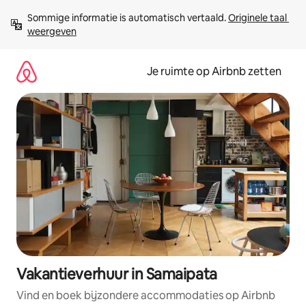
Ga
Sommige informatie is automatisch vertaald. 
Originele taal 
direct
weergeven
naar
inhoud
Je ruimte op Airbnb zetten
Vakantieverhuur in Samaipata
Vind en boek bijzondere accommodaties op Airbnb