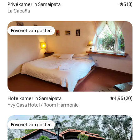
Privékamer in Samaipata
Gemiddeld
5 (3)
La Cabaña
Favoriet van gasten
Favoriet van gasten
Hotelkamer in Samaipata
Gemiddelde be
4,95 (20)
Yvy Casa Hotel / Room Harmonie
Favoriet van gasten
Favoriet van gasten