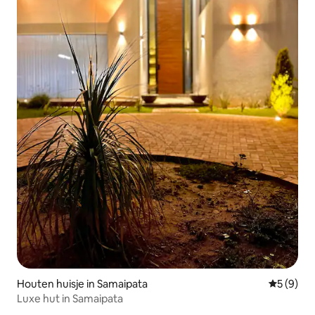
Houten huisje in Samaipata
Gemiddeld
5 (9)
Luxe hut in Samaipata