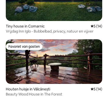
Tiny house in Comarnic
Gemiddelde
5 (14)
Vrijdag Inn Iglo - Bubbelbad, privacy, natuur en vijver
Favoriet van gasten
Favoriet van gasten
Houten huisje in Vâlcănești
Gemiddelde
5 (14)
Beauty Wood House in The Forest