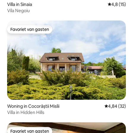
Villa in Sinaia
Gemiddelde b
4,8 (15)
Vila Negoiu
Favoriet van gasten
Favoriet van gasten
Woning in Cocorăștii Mislii
Gemiddelde be
4,84 (32)
Villa in Hidden Hills
Favoriet van gasten