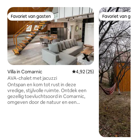
Favoriet van gasten
Favoriet van gas
Favoriet van gasten
Favoriet van gas
Villa in Comarnic
Gemiddelde beoordeling van 4,9
4,92 (25)
AVA-chalet met jacuzzi
Ontspan en kom tot rust in deze
vredige, stijlvolle ruimte. Ontdek een
gezellig toevluchtsoord in Comarnic,
omgeven door de natuur en een
prachtig uitzicht op de bergen. Dit
charmante chalet heeft een eigen
terras en een jacuzzi buiten met uitzicht
op de bergen, perfect om te
ontspannen (extra kosten). Het is
volledig uitgerust voor comfort en