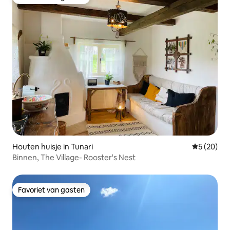
Favoriet van gasten
Houten huisje in Tunari
Gemiddelde
5 (20)
Binnen, The Village- Rooster's Nest
Favoriet van gasten
Favoriet van gasten