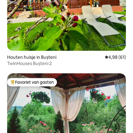
Houten huisje in Bușteni
Gemiddelde be
4,98 (61)
TwinHouses Bușteni 2
Favoriet van gasten
Topfavoriet van gasten