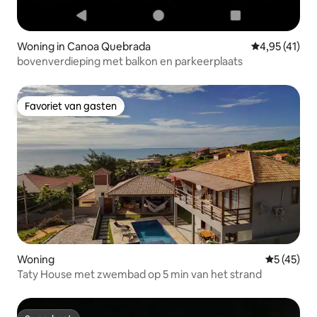
Woning in Canoa Quebrada
Gemiddelde be
4,95 (41)
bovenverdieping met balkon en parkeerplaats
Favoriet van gasten
Favoriet van gasten
Woning
Gemiddelde
5 (45)
Taty House met zwembad op 5 min van het strand