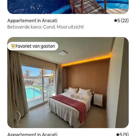
Appartement in Aracati
Gemiddelde
5 (22)
Betoverde kano: Cond. Mooi uitzicht
Favoriet van gasten
Topfavoriet van gasten
Appartement in Aracati
Gemiddeld
5 (9)