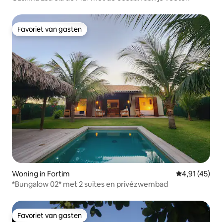
Favoriet van gasten
Favoriet van gasten
Woning in Fortim
Gemiddelde be
4,91 (45)
*Bungalow 02* met 2 suites en privézwembad
Favoriet van gasten
Favoriet van gasten