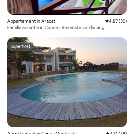
Appartement in Aracati
Gemiddelde be
4,87 (30)
Familievakantie in Canoa - Bovenste verdieping
Superhost
Superhost
Appartement in Canoa Quebrada
Gemiddelde be
4,74 (78)