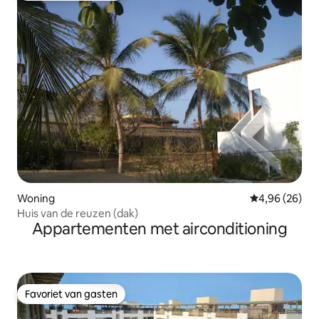
Woning
Gemiddelde be
4,96 (26)
Huis van de reuzen (dak)
Appartementen met airconditioning
Favoriet van gasten
Favoriet van gasten