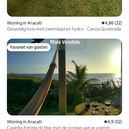
Woning in Aracati
Gemiddelde be
4,86 (22)
Geweldig huis met zwembad en hydro - Canoa Quebrada
Favoriet van gasten
Favoriet van gasten
Woning in Aracati
Gemiddelde b
4,9 (52)
Casinha Estrela do Mar met de oceaan aan je voeten