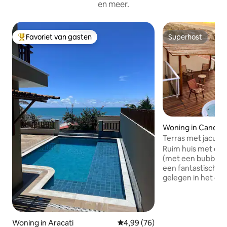
en meer.
Favoriet van gasten
Superhost
Topfavoriet van gasten
Superhost
Woning in Canoa 
Terras met jacuzz
uitzicht op het str
Ruim huis met een 
(met een bubbelb
een fantastisch ui
gelegen in het c
Quebrada, dicht b
strand. Ideaal voor
slaapkamers, waar
allemaal met airco
Woning in Aracati
Gemiddelde beoordeling van 4,9
4,99 (76)
tweepersoonsbed