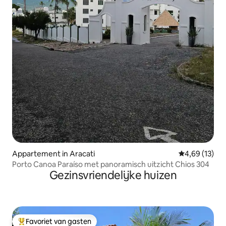
Appartement in Aracati
Gemiddelde be
4,69 (13)
Porto Canoa Paraíso met panoramisch uitzicht Chios 304
Gezinsvriendelijke huizen
Favoriet van gasten
Topfavoriet van gasten