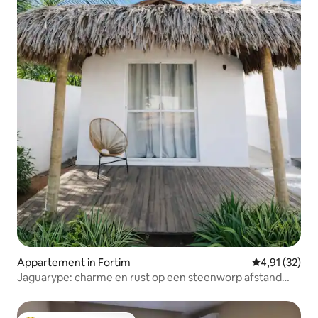
Appartement in Fortim
Gemiddelde be
4,91 (32)
Jaguarype: charme en rust op een steenworp afstand
van de zee