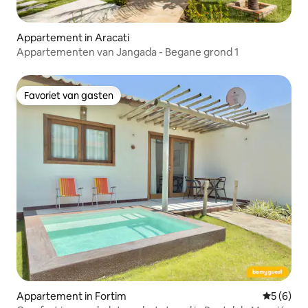
Appartement in Aracati
Appartementen van Jangada - Begane grond 1
Favoriet van gasten
Favoriet van gasten
Appartement in Fortim
Gemiddeld
5 (6)