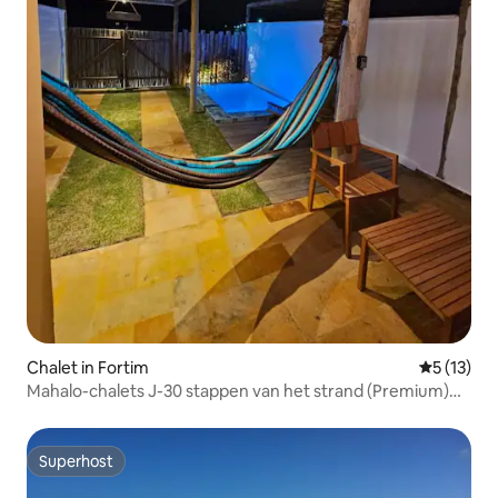
Chalet in Fortim
Gemiddelde
5 (13)
Mahalo-chalets J-30 stappen van het strand (Premium)
voor koppels
Superhost
Superhost