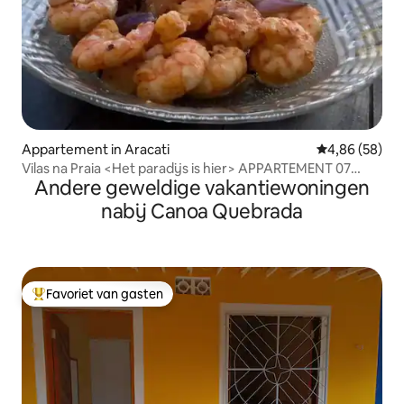
Appartement in Aracati
Gemiddelde be
4,86 (58)
Vilas na Praia <Het paradijs is hier> APPARTEMENT 07
Andere geweldige vakantiewoningen
Begane grond
nabij Canoa Quebrada
Favoriet van gasten
Topfavoriet van gasten