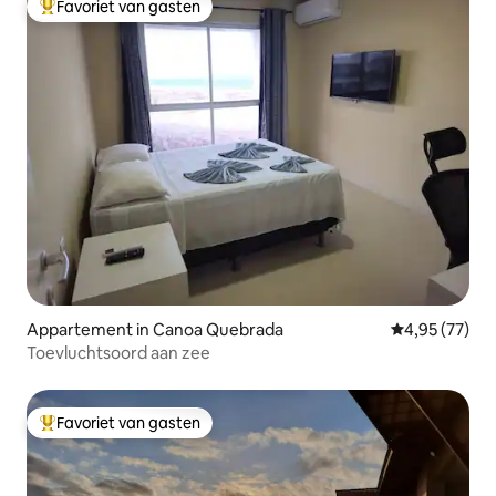
Favoriet van gasten
Topfavoriet van gasten
Appartement in Canoa Quebrada
Gemiddelde be
4,95 (77)
Toevluchtsoord aan zee
Favoriet van gasten
Topfavoriet van gasten