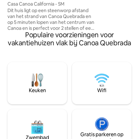
Casa Canoa California - SM
warm water. Ruim
Dit huis ligt op een steenworp afstand
geventileerde wo
van het strand van Canoa Quebrada en
deuren, slaapbank,
op 5 minuten lopen van het centrum van
Netflix en 100 Mb 
Canoa en is perfect voor 2 stellen of een
met keukengerei,
Populaire voorzieningen voor
gezin. Belangrijk: Voer het totale aantal
blender, koelkast,
gasten en eventuele huisdieren in. De
magnetron en bar
vakantiehuizen vlak bij Canoa Quebrada
door Airbnb getoonde prijs is al de
uiteindelijke prijs, berekend op basis van
het aantal gasten dat in de reservering is
vermeld. Maximaal 4 gasten: basisprijs.
Na 4 gasten: R$ 135 per persoon per
nacht automatisch toegevoegd door
het platform. Huisdieren: R$ 150 per
huisdier/verblijf. Wij brengen geen
Keuken
Wifi
extra kosten in rekening buiten Airbnb
om.
Gratis parkeren op
Zwembad