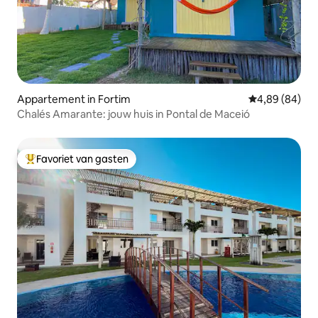
Appartement in Fortim
Gemiddelde be
4,89 (84)
Chalés Amarante: jouw huis in Pontal de Maceió
Favoriet van gasten
Topfavoriet van gasten