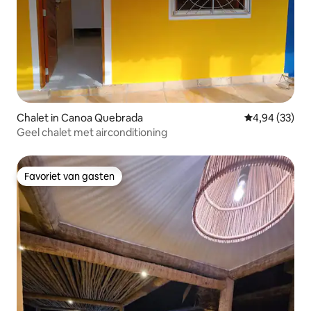
Chalet in Canoa Quebrada
Gemiddelde be
4,94 (33)
Geel chalet met airconditioning
Favoriet van gasten
Favoriet van gasten