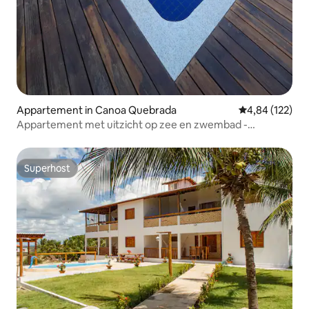
Appartement in Canoa Quebrada
Gemiddelde beo
4,84 (122)
Appartement met uitzicht op zee en zwembad -
BOVENSTE VERDIEPING
Superhost
Superhost