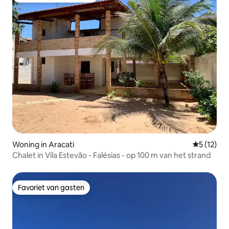
Woning in Aracati
Gemiddelde
5 (12)
Chalet in Vila Estevão - Falésias - op 100 m van het strand
Favoriet van gasten
Favoriet van gasten