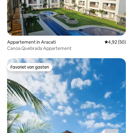
Appartement in Aracati
Gemiddelde be
4,92 (50)
Canoa Quebrada Appartement
Favoriet van gasten
Favoriet van gasten