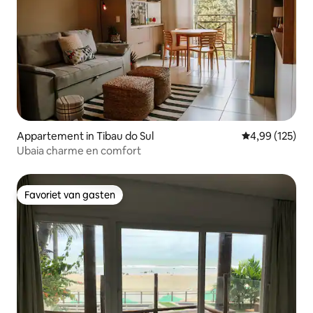
Appartement in Tibau do Sul
Gemiddelde beo
4,99 (125)
Ubaia charme en comfort
Favoriet van gasten
Favoriet van gasten