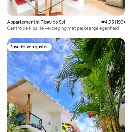
Appartement in Tibau do Sul
Gemiddelde beo
4,96 (199)
Centro de Pipa: 1e verdieping met parkeergelegenheid
Favoriet van gasten
Favoriet van gasten