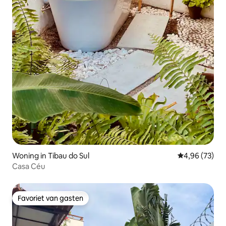
Woning in Tibau do Sul
Gemiddelde be
4,96 (73)
Casa Céu
Favoriet van gasten
Favoriet van gasten