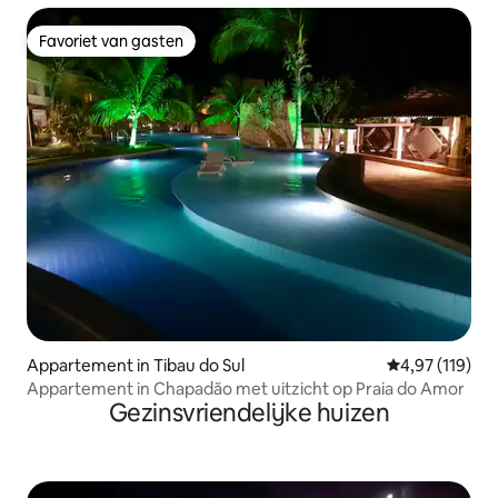
Favoriet van gasten
Favoriet van gasten
Appartement in Tibau do Sul
Gemiddelde beo
4,97 (119)
Appartement in Chapadão met uitzicht op Praia do Amor
Gezinsvriendelijke huizen