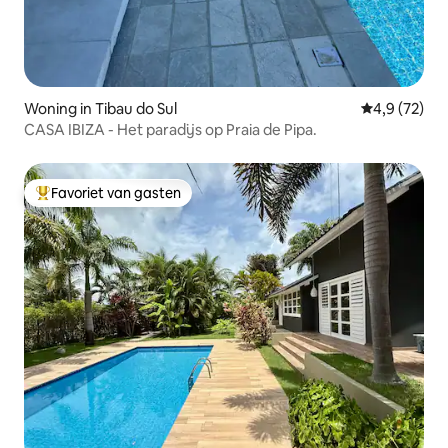
Woning in Tibau do Sul
Gemiddelde b
4,9 (72)
CASA IBIZA - Het paradijs op Praia de Pipa.
Favoriet van gasten
Topfavoriet van gasten