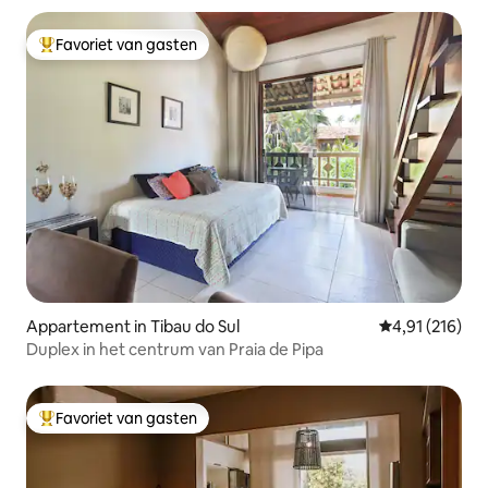
Favoriet van gasten
Topfavoriet van gasten
Appartement in Tibau do Sul
Gemiddelde beo
4,91 (216)
Duplex in het centrum van Praia de Pipa
Favoriet van gasten
Topfavoriet van gasten