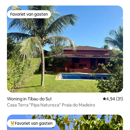
Favoriet van gasten
Favoriet van gasten
Woning in Tibau do Sul
Gemiddelde be
4,94 (31)
Casa Terra "Pipa Natureza" Praia do Madeiro
Favoriet van gasten
Topfavoriet van gasten