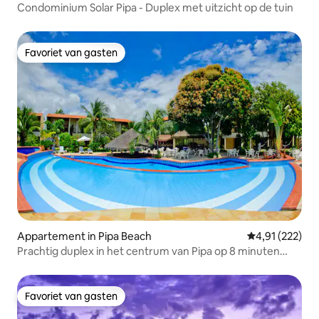
Condominium Solar Pipa - Duplex met uitzicht op de tuin
Favoriet van gasten
Favoriet van gasten
Appartement in Pipa Beach
Gemiddelde beo
4,91 (222)
Prachtig duplex in het centrum van Pipa op 8 minuten
lopen van het strand
Favoriet van gasten
Favoriet van gasten