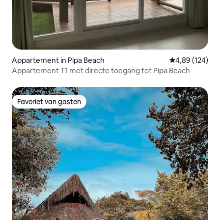
Appartement in Pipa Beach
Gemiddelde beo
4,89 (124)
Appartement T1 met directe toegang tot Pipa Beach
Favoriet van gasten
Favoriet van gasten