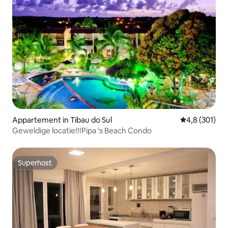
Appartement in Tibau do Sul
Gemiddelde be
4,8 (301)
Geweldige locatie!!!Pipa 's Beach Condo
Superhost
Superhost