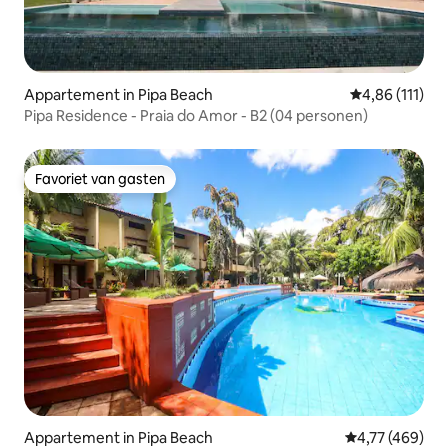
Appartement in Pipa Beach
Gemiddelde beo
4,86 (111)
Pipa Residence - Praia do Amor - B2 (04 personen)
Favoriet van gasten
Favoriet van gasten
Appartement in Pipa Beach
Gemiddelde beo
4,77 (469)