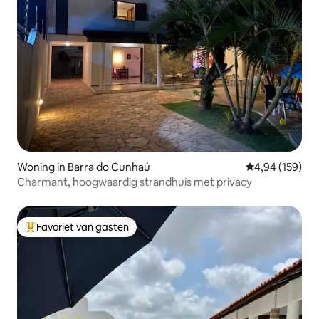
Woning in Barra do Cunhaú
Gemiddelde beo
4,94 (159)
Charmant, hoogwaardig strandhuis met privacy
Favoriet van gasten
Topfavoriet van gasten