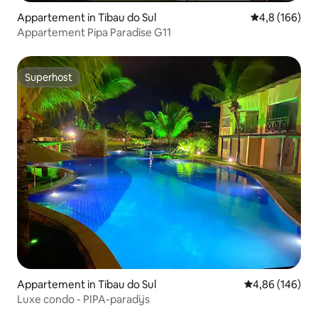
Appartement in Tibau do Sul
Gemiddelde be
4,8 (166)
Appartement Pipa Paradise G11
Superhost
Superhost
Appartement in Tibau do Sul
Gemiddelde beo
4,86 (146)
Luxe condo - PIPA-paradijs