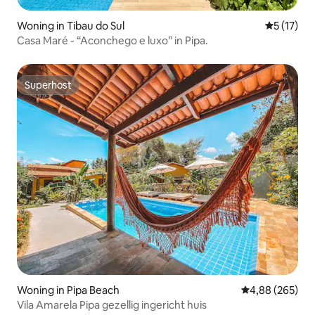
Woning in Tibau do Sul
Gemiddelde
5 (17)
Casa Maré - “Aconchego e luxo” in Pipa.
Superhost
Superhost
Woning in Pipa Beach
Gemiddelde beo
4,88 (265)
Vila Amarela Pipa gezellig ingericht huis