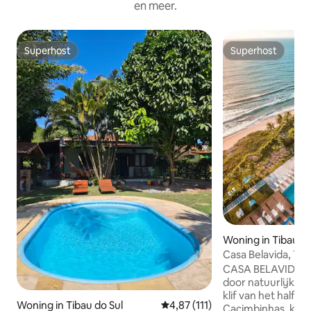
en meer.
Superhost
Superhost
Superhost
Superhost
Woning in Tibau do
Casa Belavida, Tib
CASA BELAVIDA Di
door natuurlijke 
klif van het halfw
Woning in Tibau do Sul
Gemiddelde beoordeling van 4,87
4,87 (111)
Cacimbinhas, kijkt