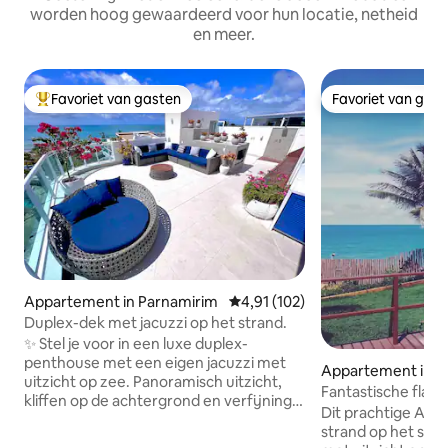
worden hoog gewaardeerd voor hun locatie, netheid
en meer.
Favoriet van gasten
Favoriet van gas
Topfavoriet van gasten
Favoriet van gas
Appartement in Parnamirim
Gemiddelde beoordeling van 4,91
4,91 (102)
Duplex-dek met jacuzzi op het strand.
✨ Stel je voor in een luxe duplex-
penthouse met een eigen jacuzzi met
Appartement in P
uitzicht op zee. Panoramisch uitzicht,
a
Fantastische flat - - Ponta Negra -
kliffen op de achtergrond en verfijning
Natal/RN
Dit prachtige AP
in elk detail. Op een unieke plek met een
strand op het str
tropisch klimaat is het penthouse