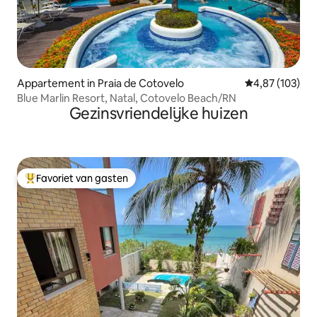
Appartement in Praia de Cotovelo
Gemiddelde beo
4,87 (103)
Blue Marlin Resort, Natal, Cotovelo Beach/RN
Gezinsvriendelijke huizen
Favoriet van gasten
Topfavoriet van gasten