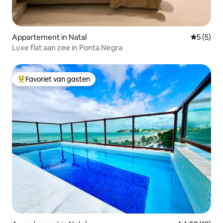
Appartement in Natal
Gemiddeld
5 (5)
Luxe flat aan zee in Ponta Negra
Favoriet van gasten
Topfavoriet van gasten