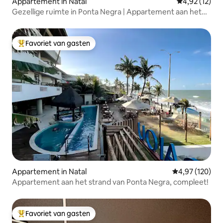
Appartement in Natal
Gemiddelde be
4,92 (12)
Gezellige ruimte in Ponta Negra | Appartement aan het
strand
Favoriet van gasten
Topfavoriet van gasten
Appartement in Natal
Gemiddelde beo
4,97 (120)
Appartement aan het strand van Ponta Negra, compleet!
Favoriet van gasten
Topfavoriet van gasten