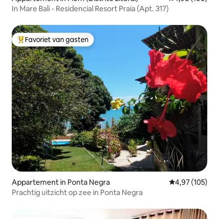
In Mare Bali - Residencial Resort Praia (Apt. 317)
Favoriet van gasten
Topfavoriet van gasten
Appartement in Ponta Negra
Gemiddelde beo
4,97 (105)
Prachtig uitzicht op zee in Ponta Negra