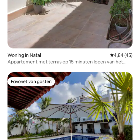
Woning in Natal
Gemiddelde be
4,84 (45)
Appartement met terras op 15 minuten lopen van het
strand.
Favoriet van gasten
Favoriet van gasten