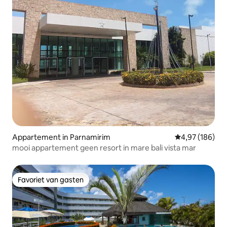
Appartement in Parnamirim
Gemiddelde beo
4,97 (186)
mooi appartement geen resort in mare bali vista mar
Favoriet van gasten
Favoriet van gasten