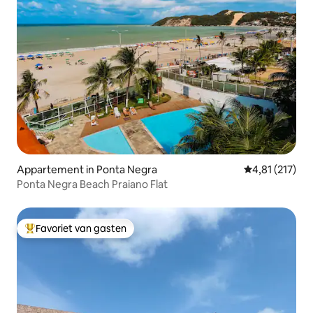
Appartement in Ponta Negra
Gemiddelde beo
4,81 (217)
Ponta Negra Beach Praiano Flat
Favoriet van gasten
Topfavoriet van gasten