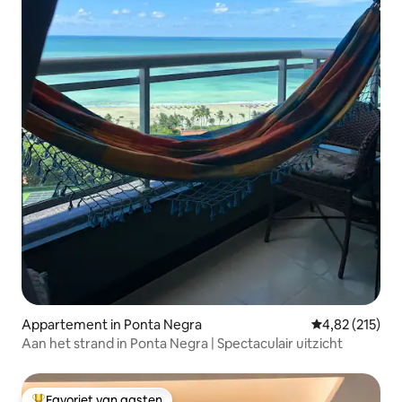
Appartement in Ponta Negra
Gemiddelde beo
4,82 (215)
Aan het strand in Ponta Negra | Spectaculair uitzicht
Favoriet van gasten