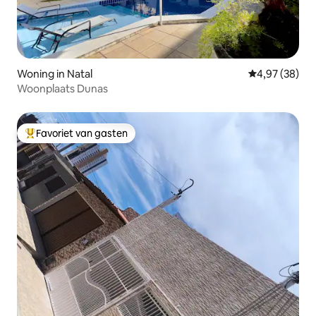
Woning in Natal
Gemiddelde be
4,97 (38)
Woonplaats Dunas
Favoriet van gasten
Topfavoriet van gasten