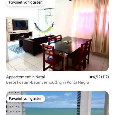
Favoriet van gasten
Favoriet van gasten
Appartement in Natal
Gemiddelde beo
4,92 (117)
Beste kosten-batenverhouding in Ponta Negra
Favoriet van gasten
Favoriet van gasten