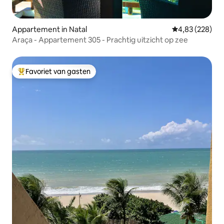
Appartement in Natal
Gemiddelde beo
4,83 (228)
Araça - Appartement 305 - Prachtig uitzicht op zee
Favoriet van gasten
Topfavoriet van gasten