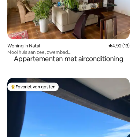
Woning in Natal
Gemiddelde be
4,92 (13)
Mooi huis aan zee, zwembad...
Appartementen met airconditioning
Favoriet van gasten
Topfavoriet van gasten