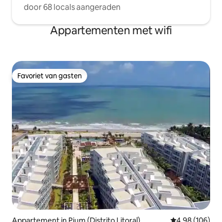
door 68 locals aangeraden
Appartementen met wifi
Favoriet van gasten
Favoriet van gasten
Appartement in Pium (Distrito Litoral)
Gemiddelde beo
4,98 (106)