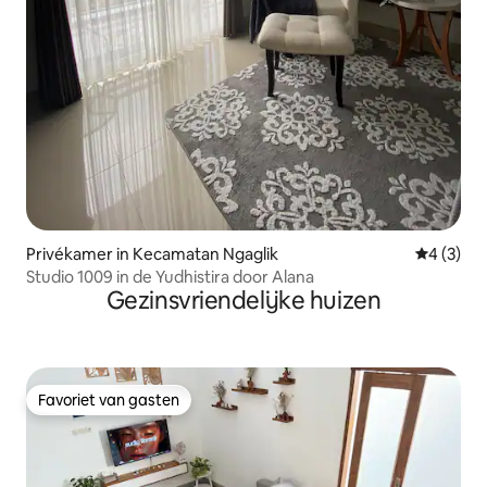
Privékamer in Kecamatan Ngaglik
Gemiddeld
4 (3)
Studio 1009 in de Yudhistira door Alana
Gezinsvriendelijke huizen
Favoriet van gasten
Favoriet van gasten