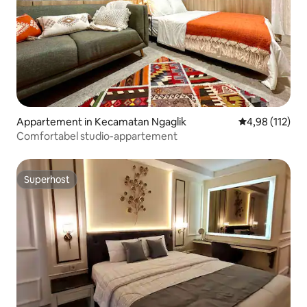
Appartement in Kecamatan Ngaglik
Gemiddelde beo
4,98 (112)
Comfortabel studio-appartement
Superhost
Superhost