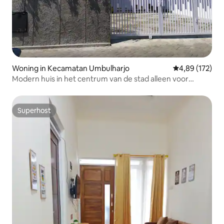
Woning in Kecamatan Umbulharjo
Gemiddelde beo
4,89 (172)
Modern huis in het centrum van de stad alleen voor
familiegroep
Superhost
Superhost