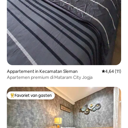
Appartement in Kecamatan Sleman
Gemiddelde be
4,64 (11)
Apartemen premium di Mataram City Jogja
Favoriet van gasten
Topfavoriet van gasten