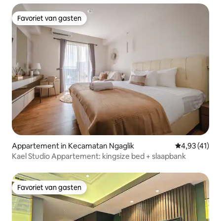
Favoriet van gasten
Favoriet van gasten
Appartement in Kecamatan Ngaglik
Gemiddelde be
4,93 (41)
Kael Studio Appartement: kingsize bed + slaapbank
Favoriet van gasten
Favoriet van gasten