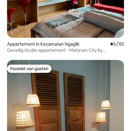
Appartement in Kecamatan Ngaglik
Gemiddelde
5 (10)
Gezellig studio-appartement - Mataram City by
bumikirana
Favoriet van gasten
Favoriet van gasten