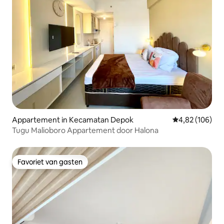
Appartement in Kecamatan Depok
Gemiddelde beo
4,82 (106)
Tugu Malioboro Appartement door Halona
Favoriet van gasten
Favoriet van gasten