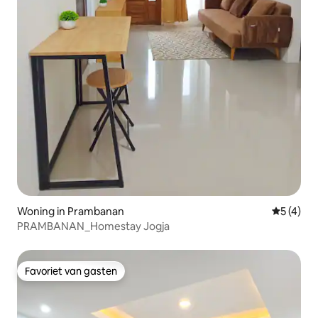
Woning in Prambanan
Gemiddeld
5 (4)
PRAMBANAN_Homestay Jogja
Favoriet van gasten
Favoriet van gasten