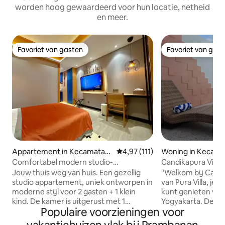
worden hoog gewaardeerd voor hun locatie, netheid
en meer.
Favoriet van gasten
Favoriet van gas
Favoriet van gasten
Favoriet van gas
Appartement in Kecamatan
Gemiddelde beoordeling van 4,97
4,97 (111)
Woning in Kecama
Ngaglik
n
Comfortabel modern studio-
Candikapura Villa, 
appartement
privézwembad
Jouw thuis weg van huis. Een gezellig
"Welkom bij Candik
studio appartement, uniek ontworpen in
van Pura Villa, je 
moderne stijl voor 2 gasten + 1 klein
kunt genieten van
kind. De kamer is uitgerust met 1
Yogyakarta. Deze vi
Populaire voorzieningen voor
queensize bed, een moderne badkamer,
slaapkamers met a
een keuken met basis kookapparatuur
badkamers met w