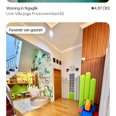
Woning in Ngaglik
Gemiddelde be
4,97 (30)
Livin Villa jogja Privézwembad B2
Favoriet van gasten
Favoriet van gasten