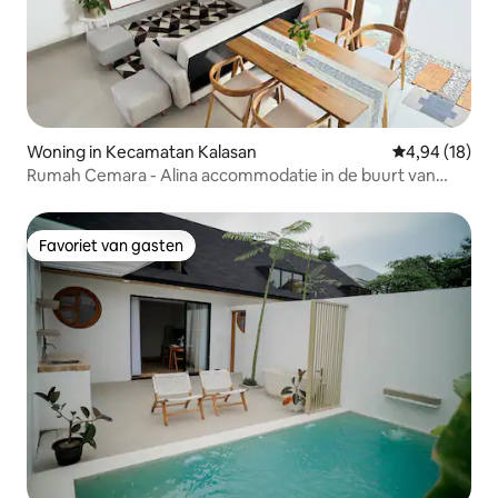
Woning in Kecamatan Kalasan
Gemiddelde be
4,94 (18)
Rumah Cemara - Alina accommodatie in de buurt van
Prambanan
Favoriet van gasten
Favoriet van gasten