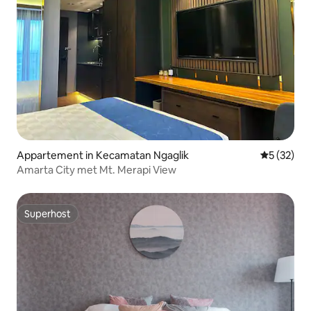
Appartement in Kecamatan Ngaglik
Gemiddelde
5 (32)
Amarta City met Mt. Merapi View
Superhost
Superhost