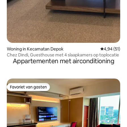
Woning in Kecamatan Depok
Gemiddelde be
4,94 (51)
Chez Dindi, Guesthouse met 4 slaapkamers op toplocatie
Appartementen met airconditioning
Favoriet van gasten
Favoriet van gasten