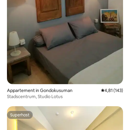
Appartement in Gondokusuman
Gemiddelde beo
4,81 (143)
Stadscentrum, Studio Lotus
Superhost
Superhost