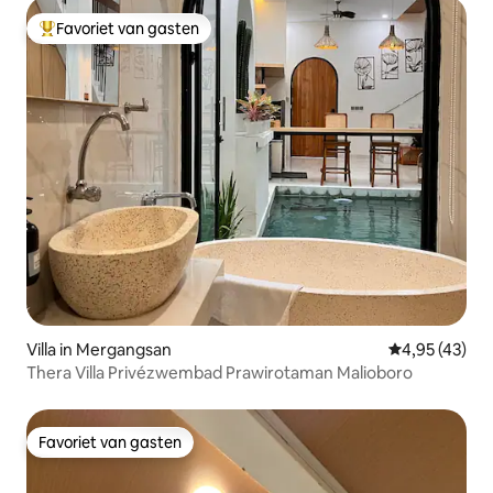
Favoriet van gasten
Topfavoriet van gasten
Villa in Mergangsan
Gemiddelde be
4,95 (43)
Thera Villa Privézwembad Prawirotaman Malioboro
Favoriet van gasten
Favoriet van gasten