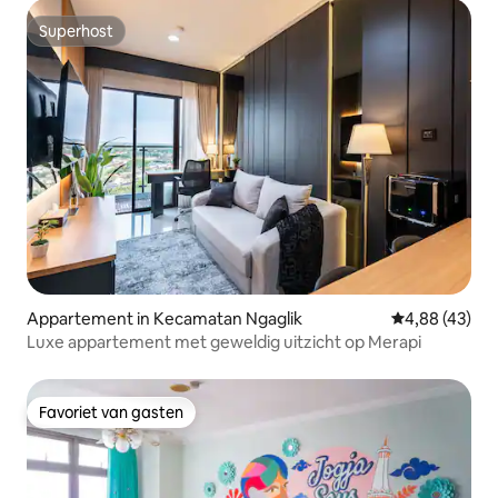
Superhost
Superhost
Appartement in Kecamatan Ngaglik
Gemiddelde be
4,88 (43)
Luxe appartement met geweldig uitzicht op Merapi
Favoriet van gasten
Favoriet van gasten