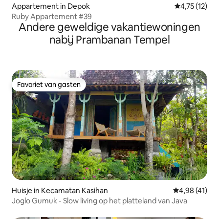
Appartement in Depok
Gemiddelde be
4,75 (12)
Ruby Appartement #39
Andere geweldige vakantiewoningen
nabij Prambanan Tempel
Favoriet van gasten
Favoriet van gasten
Huisje in Kecamatan Kasihan
Gemiddelde be
4,98 (41)
Joglo Gumuk - Slow living op het platteland van Java