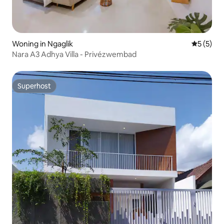
Woning in Ngaglik
Gemiddeld
5 (5)
Nara A3 Adhya Villa - Privézwembad
Superhost
Superhost