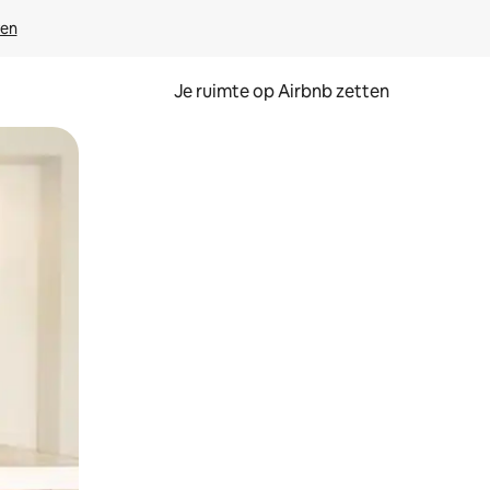
ven
Je ruimte op Airbnb zetten
ken of swipen.