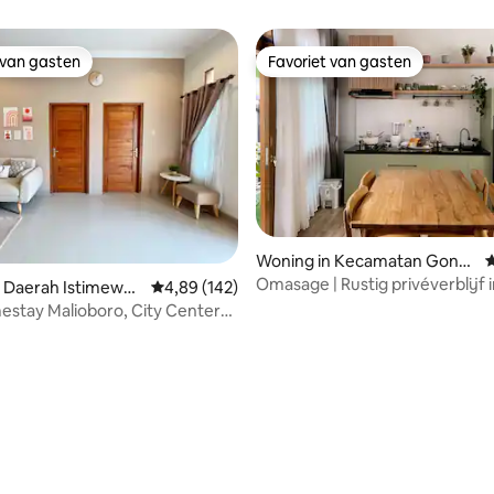
 van gasten
Favoriet van gasten
 van gasten
Favoriet van gasten
Woning in Kecamatan Gond
G
okusuman
Omasage | Rustig privéverblijf 
 van 4,94 uit 5, 18 recensies
 Daerah Istimewa
Gemiddelde beoordeling van 4,89 uit 5, 142 r
4,89 (142)
buurt van Malioboro
ta
stay Malioboro, City Center
ioboro