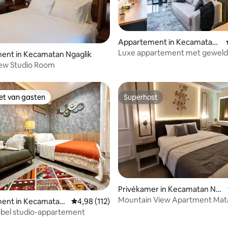
Appartement in Kecamatan
Ngaglik
Luxe appartement met geweldig
eling van 5 uit 5, 5 recensies
ent in Kecamatan Ngaglik
op Merapi
iew Studio Room
iet van gasten
Superhost
iet van gasten
Superhost
Privékamer in Kecamatan Ng
aglik
Mountain View Apartment Mata
ent in Kecamatan
Gemiddelde beoordeling van 4,98 uit 5, 112 r
4,98 (112)
Yogyakarta
bel studio-appartement