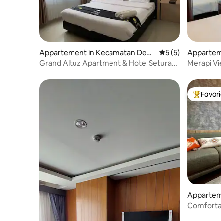
Appartement in Kecamatan Depo
Gemiddelde beoord
5 (5)
Appartem
k
Grand Altuz Apartment & Hotel Seturan
Merapi V
Jogjakarta
Favor
Topfavor
Appartem
Ngaglik
Comforta