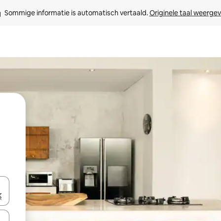
Sommige informatie is automatisch vertaald. 
Originele taal weerge
een keuze met je de pijltjestoetsen omhoog en omlaag, óf door te tik