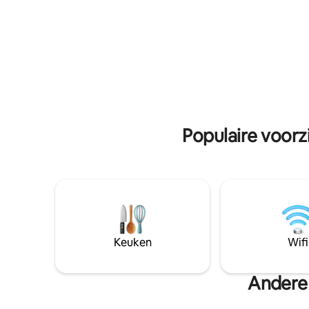
ons nabij
woont en al jaren van dit gebied houdt.
Villa Blue
De relaxte bries in de velden en de
om wat pr
rustgevende geluiden van de natuur
aantal ro
nodigen je uit om te ontspannen en het
brengen! 
dagelijks leven te vergeten. Een gezond,
zelfgemaakt ontbijt is bij de kamerprijs
inbegrepen.
Populaire voorz
Keuken
Wifi
Andere 