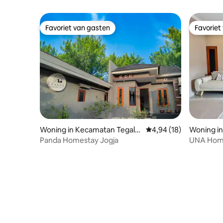
Favoriet van gasten
Favoriet
Favoriet van gasten
Favoriet
Woning in Kecamatan Tegalr
Gemiddelde beoordeling
4,94 (18)
Woning in
ejo
Yogyakar
Panda Homestay Jogja
UNA Home
Near Mal