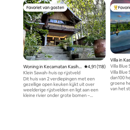
Favoriet van gasten
Favor
Favoriet van gasten
Topfavor
Villa in K
Villa Blue
Woning in Kecamatan Kasiha
Gemiddelde beoordeling
4,91 (118)
uitzicht
Villa Blu
n
Klein Sawah-huis op rijstveld
dan100 h
Dit huis van 2 verdiepingen met een
groene he
gezellige open keuken kijkt uit over
van het s
weelderige rijstvelden en ligt aan een
perfect i
kleine rivier onder grote bomen –
fietstoch
perfect om te ontspannen in de
ontspanne
tropische natuur. Hoewel het op het
traditione
platteland ligt, ligt het op slechts 20
voorzieni
minuten afstand van het stadscentrum
zwembad. 
van Jogja. Wij zijn een Duits-
kunnen vo
Indonesische familie die in de buurt