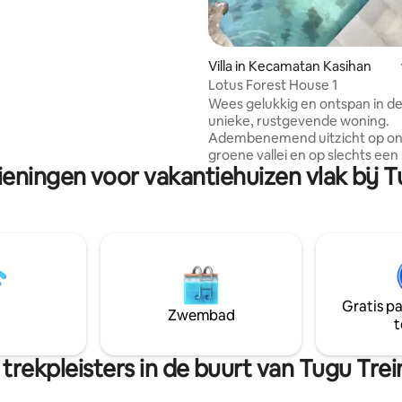
gelegen Blue Steps Restaurant.
 Steps is een uitzonderlijke plek
ivétijd met familie of voor een
mantische dagen samen door te
Villa in Kecamatan Kasihan
Bekijk onze reviews!
Lotus Forest House 1
Wees gelukkig en ontspan in d
unieke, rustgevende woning.
Adembenemend uitzicht op o
groene vallei en op slechts een
ieningen voor vakantiehuizen vlak bij T
stappen van Lotus Mio Restaura
gezellige Forest Villa House m
verdiepingen biedt een eigen
Op dezelfde verdieping vind je
keuken, badkamer en gezellige
woonkamer verbonden met e
tropisch buitenterras. Boven is een
slaapkamer met airconditionin
Gratis p
wifi overal. Dit romantische bo
Zwembad
t
zuiden van Yogyakarta ligt op 1
YIA Airport en is gemakkelijk v
bezoeken aan Borobudur.
trekpleisters in de buurt van Tugu Trei