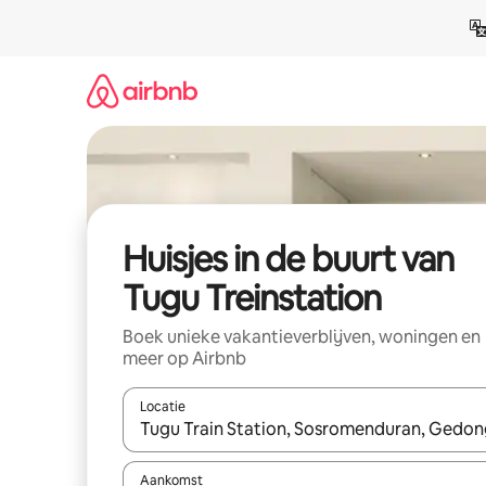
Ga
direct
naar
inhoud
Huisjes in de buurt van
Tugu Treinstation
Boek unieke vakantieverblijven, woningen en
meer op Airbnb
Locatie
Wanneer er suggesties beschikbaar zijn, maak je 
Aankomst