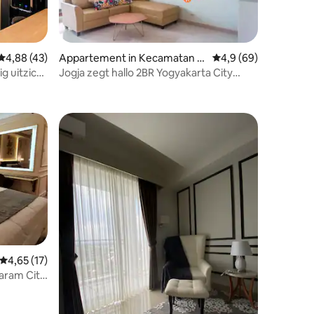
Gemiddelde beoordeling van 4,88 uit 5, 43 recensies
4,88 (43)
Appartement in Kecamatan D
Gemiddelde beoordeli
4,9 (69)
epok
 uitzicht
Jogja zegt hallo 2BR Yogyakarta City
Center Apt
Gemiddelde beoordeling van 4,65 uit 5, 17 recensies
4,65 (17)
ram City,
ecensies