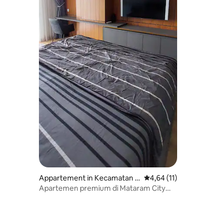
Appartement in Kecamatan Sl
Gemiddelde beoordelin
4,64 (11)
eman
Apartemen premium di Mataram City
Jogja