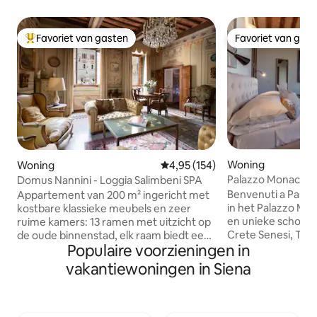
Favoriet van gasten
Favoriet van gas
Topfavoriet van gasten
Favoriet van gas
Woning
Woning
Gemiddelde beoordeling van 4,95
4,95 (154)
Palazzo Monaci - 
Domus Nannini - Loggia Salimbeni SPA
Senesi
Benvenuti a Palaz
Appartement van 200 m² ingericht met
in het Palazzo Mo
kostbare klassieke meubels en zeer
en unieke schoonhe
ruime kamers: 13 ramen met uitzicht op
Crete Senesi, Toscane. Een re
de oude binnenstad, elk raam biedt een
Populaire voorzieningen in
met een zwembad 
uniek uitzicht op de stad. Grote en
uitzicht op de Sie
ruime woonkamer met uitzicht op het
vakantiewoningen in Siena
voor stellen of ge
begin van Banchi di Sopra, Piazza
naar een ontspannen vak
Salimbeni en het hoofdkwartier van de
perfect voor het 
Monte dei Paschi, gevormd door de
nabijgelegen gebi
adellijke paleizen Tantucci, Salimbeni en