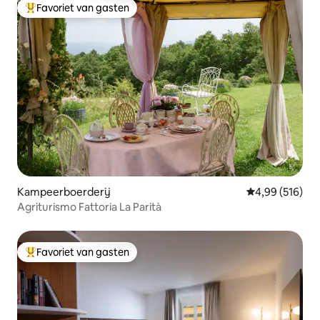
Favoriet van gasten
Topfavoriet van gasten
Kampeerboerderij
Gemiddelde beo
4,99 (516)
Agriturismo Fattoria La Parità
Favoriet van gasten
Topfavoriet van gasten