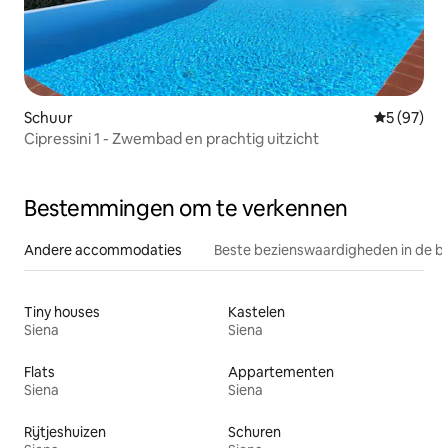
Schuur
Gemiddelde
5 (97)
Cipressini 1 - Zwembad en prachtig uitzicht
Bestemmingen om te verkennen
Andere accommodaties
Beste bezienswaardigheden in de b
Tiny houses
Kastelen
Siena
Siena
Flats
Appartementen
Siena
Siena
Rijtjeshuizen
Schuren