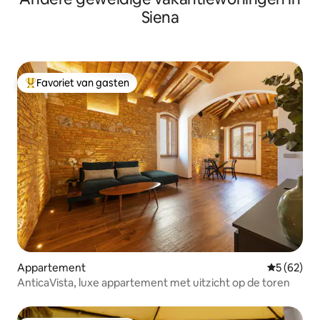
fashion, veel restaurants; Wijnkelders,
Siena
Bars en Supermarkten met typische
Toscaanse producten.
Favoriet van gasten
Topfavoriet van gasten
Appartement
Gemiddelde
5 (62)
AnticaVista, luxe appartement met uitzicht op de toren