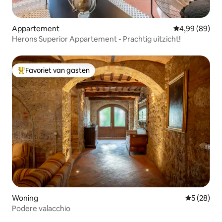
Appartement
Gemiddelde be
4,99 (89)
Herons Superior Appartement - Prachtig uitzicht!
Favoriet van gasten
Topfavoriet van gasten
Woning
Gemiddelde
5 (28)
Podere valacchio