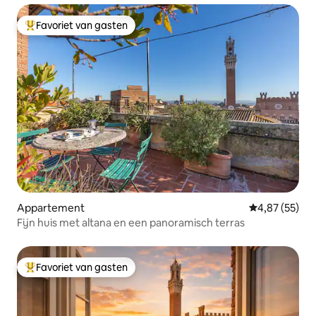
Favoriet van gasten
Topfavoriet van gasten
Appartement
Gemiddelde be
4,87 (55)
Fijn huis met altana en een panoramisch terras
Favoriet van gasten
Topfavoriet van gasten