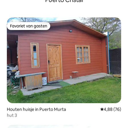
Favoriet van gasten
Favoriet van gasten
Houten huisje in Puerto Murta
Gemiddelde be
4,88 (76)
hut 3