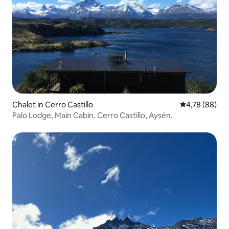
Chalet in Cerro Castillo
Gemiddelde be
4,78 (88)
Palo Lodge, Main Cabin. Cerro Castillo, Aysén.