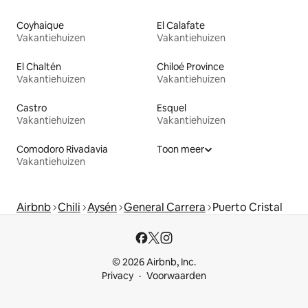
Coyhaique
El Calafate
Vakantiehuizen
Vakantiehuizen
El Chaltén
Chiloé Province
Vakantiehuizen
Vakantiehuizen
Castro
Esquel
Vakantiehuizen
Vakantiehuizen
Comodoro Rivadavia
Toon meer
Vakantiehuizen
Airbnb
Chili
Aysén
General Carrera
Puerto Cristal
© 2026 Airbnb, Inc.
Privacy
Voorwaarden