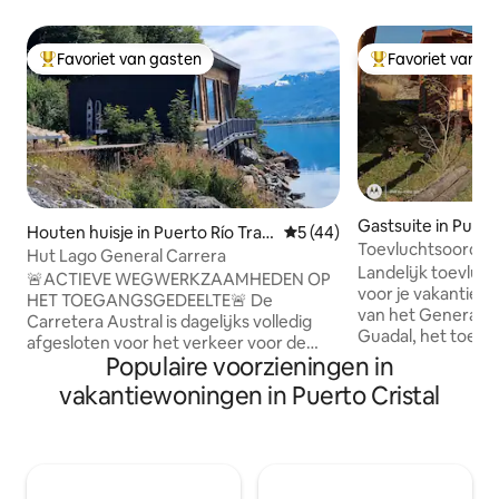
Favoriet van gasten
Favoriet van g
Topfavoriet van gasten
Topfavoriet van 
Gastsuite in Puer
Houten huisje in Puerto Río Tran
Gemiddelde beoordeling van 
5 (44)
Toevluchtsoord Pa
quilo
Hut Lago General Carrera
Puerto Guadal Pa
Landelijk toevluc
🚨ACTIEVE WEGWERKZAAMHEDEN OP
voor je vakantie l
HET TOEGANGSGEDEELTE🚨 De
van het General C
Carretera Austral is dagelijks volledig
Guadal, het toevlu
afgesloten voor het verkeer voor de
personen en is ee
Populaire voorzieningen in
hutten tot december 2026. Klik
badkamer, douche
hieronder op "Meer weergeven" om de
vakantiewoningen in Puerto Cristal
kleine keuken. De shelter is
tijden te bekijken. Prachtig huisje
zelfvoorzienend 
gelegen aan de oevers van het General
elektriciteit (zonn
Carrera-meer en de Carretera Austral.
parkeergelegenhe
Het ligt 17 km ten noorden van Puerto
panoramisch uitzi
Tranquilo, het vertrekpunt naar de