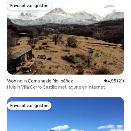
Favoriet van gasten
Favoriet van gasten
Woning in Comuna de Rio Ibáñez
Gemiddelde be
4,95 (21)
Huis in Villa Cerro Castillo met lagune en internet
Favoriet van gasten
Favoriet van gasten