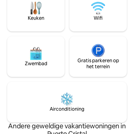
General Carrera-m
Cavernas de Mármol, Laguna San Rafael
km van de stad op 
en wandelingen naar de Exploradores-
snelweg 265 richti
gletsjer. Ideale hut om te ontspannen en
Keuken
Wifi
te genieten van de natuur.
Gratis parkeren op
Zwembad
het terrein
Airconditioning
Andere geweldige vakantiewoningen in
Puerto Cristal