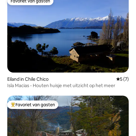
Favoriet van gasten
Favoriet van gasten
Eiland in Chile Chico
Gemiddeld
5 (7)
Isla Macias - Houten huisje met uitzicht op het meer
Favoriet van gasten
Topfavoriet van gasten