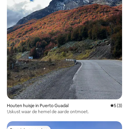
Houten huisje in Puerto Guadal
Gemiddeld
5 (3)
IJskust waar de hemel de aarde ontmoet.