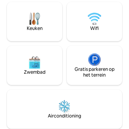
Oceaan en speciale werkruimtes -
allemaal ontworpen voor een zorgeloos
uitstapje aan de kust. Vanaf 1 september
profiteren gasten ook van een dagelijks
continentaal ontbijt en huishouding.
Keuken
Wifi
Gratis parkeren op
Zwembad
het terrein
Airconditioning