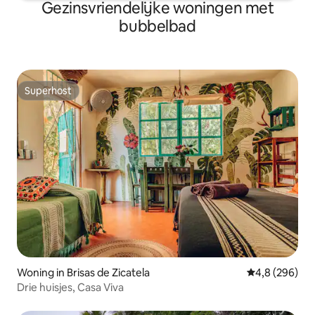
Gezinsvriendelijke woningen met
bubbelbad
Superhost
Superhost
Woning in Brisas de Zicatela
Gemiddelde be
4,8 (296)
Drie huisjes, Casa Viva