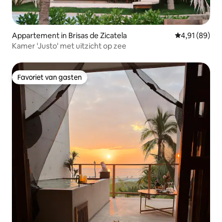
Appartement in Brisas de Zicatela
Gemiddelde be
4,91 (89)
Kamer 'Justo' met uitzicht op zee
Favoriet van gasten
Favoriet van gasten