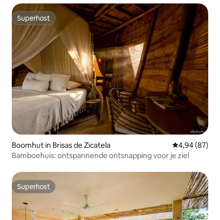
Superhost
Superhost
Boomhut in Brisas de Zicatela
Gemiddelde be
4,94 (87)
Bamboehuis: ontspannende ontsnapping voor je ziel
Superhost
Superhost