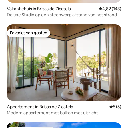
Vakantiehuis in Brisas de Zicatela
Gemiddelde beo
4,82 (143)
Deluxe Studio op een steenworp afstand van het strand-
Maison de Rêve
Favoriet van gasten
Favoriet van gasten
Appartement in Brisas de Zicatela
Gemiddeld
5 (5)
Modern appartement met balkon met uitzicht