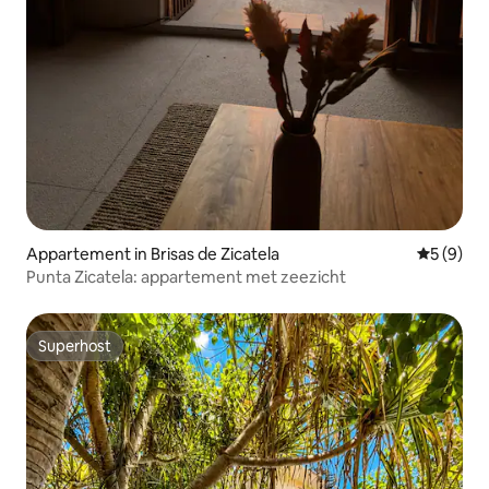
Appartement in Brisas de Zicatela
Gemiddeld
5 (9)
Punta Zicatela: appartement met zeezicht
Superhost
Superhost