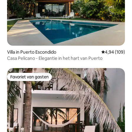
Villa in Puerto Escondido
Gemiddelde beo
4,94 (109)
Casa Pelicano - Elegantie in het hart van Puerto
Favoriet van gasten
Favoriet van gasten