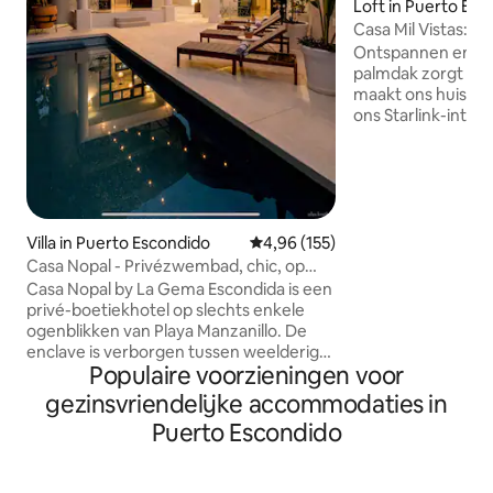
Loft in Puerto Esc
Casa Mil Vistas: M
Nature
Ontspannen en wer
palmdak zorgt voor
maakt ons huis un
ons Starlink-inter
om te werken Modern en natuur Geniet
van een minimalis
leven met een prac
stad, de bergen, 
Surfen, eten en b
rijden naar het mooiste strand Carizalillo
Villa in Puerto Escondido
Gemiddelde beoordeling van 4,96
4,96 (155)
Beach 3-5 minuten rijden naar lokale
Casa Nopal - Privézwembad, chic, op
markt, zelfgemaak
een steenworp afstand van het strand
Casa Nopal by La Gema Escondida is een
vriendelijke bure
privé-boetiekhotel op slechts enkele
om het huis heen. PM ME VOOR MEE
ogenblikken van Playa Manzanillo. De
TIPP 's
enclave is verborgen tussen weelderige
Populaire voorzieningen voor
tropische tuinen en combineert twee
prachtig ingerichte casita's - exclusief
gezinsvriendelijke accommodaties in
samen verhuurd voor volledige privacy.
Puerto Escondido
Geniet van je eigen privézwembad,
buitenleefruimtes, luxe kingsuites (met
airconditioning), uitzicht op de Stille