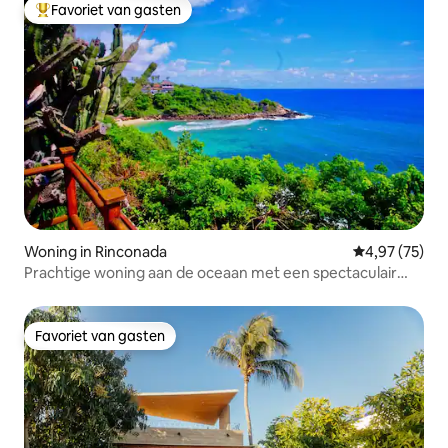
Favoriet van gasten
Topfavoriet van gasten
Woning in Rinconada
Gemiddelde be
4,97 (75)
Prachtige woning aan de oceaan met een spectaculair
uitzicht
Favoriet van gasten
Favoriet van gasten