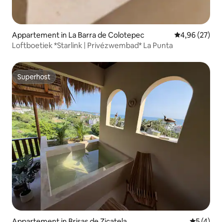
Appartement in La Barra de Colotepec
Gemiddelde be
4,96 (27)
Loftboetiek *Starlink | Privézwembad* La Punta
Superhost
Superhost
Appartement in Brisas de Zicatela
Gemiddeld
5 (4)