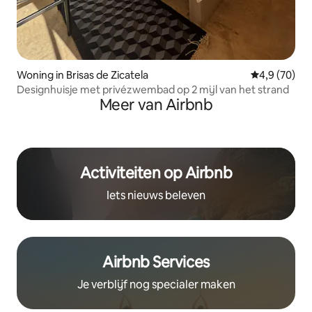
Woning in Brisas de Zicatela
Gemiddelde b
4,9 (70)
Designhuisje met privézwembad op 2 mijl van het strand
Meer van Airbnb
Activiteiten op Airbnb
Iets nieuws beleven
Airbnb Services
Je verblijf nog specialer maken