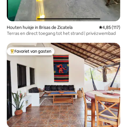
Houten huisje in Brisas de Zicatela
Gemiddelde beo
4,85 (117)
Terras en direct toegang tot het strand | privézwembad
Favoriet van gasten
Topfavoriet van gasten