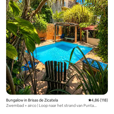
Bungalow in Brisas de Zicatela
Gemiddelde beo
4,86 (118)
Zwembad + airco | Loop naar het strand van Punta
Zicatela | Tamarindo