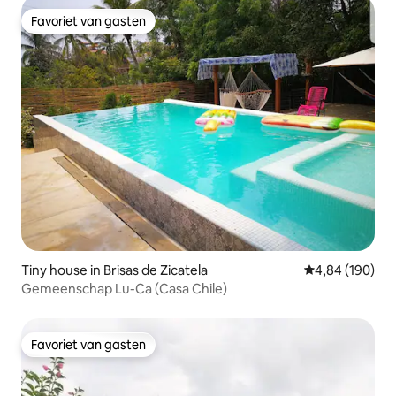
Favoriet van gasten
Favoriet van gasten
Tiny house in Brisas de Zicatela
Gemiddelde beo
4,84 (190)
Gemeenschap Lu-Ca (Casa Chile)
Favoriet van gasten
Favoriet van gasten