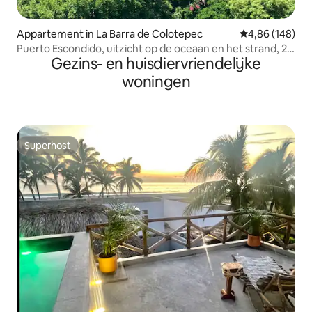
Appartement in La Barra de Colotepec
Gemiddelde beo
4,86 (148)
Puerto Escondido, uitzicht op de oceaan en het strand, 2
Gezins- en huisdiervriendelijke
kamers, Starlink
woningen
Superhost
Superhost