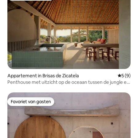
Appartement in Brisas de Zicatela
Gemiddeld
5 (9)
Penthouse met uitzicht op de oceaan tussen de jungle en
de hemel
Favoriet van gasten
Favoriet van gasten