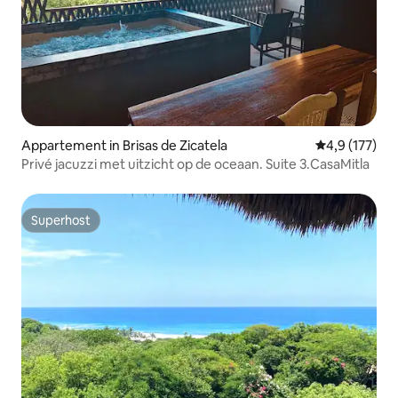
Appartement in Brisas de Zicatela
Gemiddelde be
4,9 (177)
Privé jacuzzi met uitzicht op de oceaan. Suite 3.CasaMitla
Superhost
Superhost