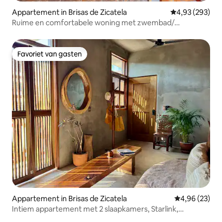
Appartement in Brisas de Zicatela
Gemiddelde beo
4,93 (293)
Ruime en comfortabele woning met zwembad/
airconditioning(3 m naar strand)
Favoriet van gasten
Favoriet van gasten
Appartement in Brisas de Zicatela
Gemiddelde be
4,96 (23)
Intiem appartement met 2 slaapkamers, Starlink,
airconditioning, geweldige locatie