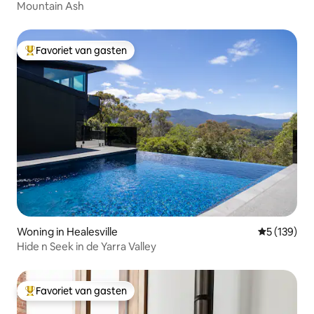
Mountain Ash
Favoriet van gasten
Topfavoriet van gasten
Woning in Healesville
Gemiddelde 
5 (139)
Hide n Seek in de Yarra Valley
Favoriet van gasten
Topfavoriet van gasten