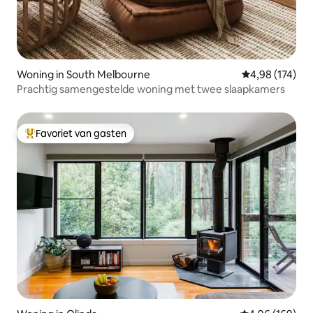
Woning in South Melbourne
Gemiddelde beo
4,98 (174)
Prachtig samengestelde woning met twee slaapkamers
Favoriet van gasten
Topfavoriet van gasten