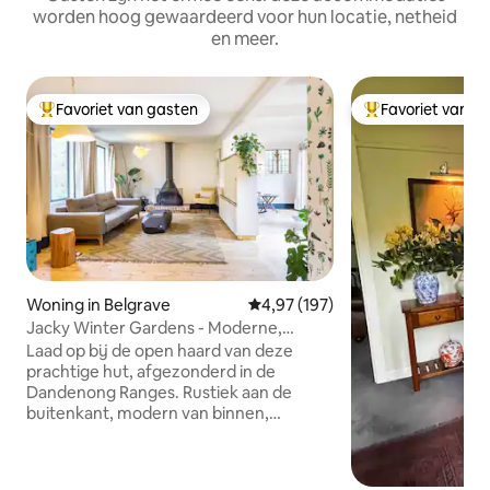
worden hoog gewaardeerd voor hun locatie, netheid
en meer.
Favoriet van gasten
Favoriet van g
Topfavoriet van gasten
Topfavoriet van 
Woning in Belgrave
Gemiddelde beoordeling van 4,97
4,97 (197)
Jacky Winter Gardens - Moderne,
artistieke hut dicht bij Creek
Laad op bij de open haard van deze
prachtige hut, afgezonderd in de
Dandenong Ranges. Rustiek aan de
buitenkant, modern van binnen,
inspireert deze serene ruimte tot
ontspanning in de nabijheid van de wilde
natuur, ver weg van de stress van het