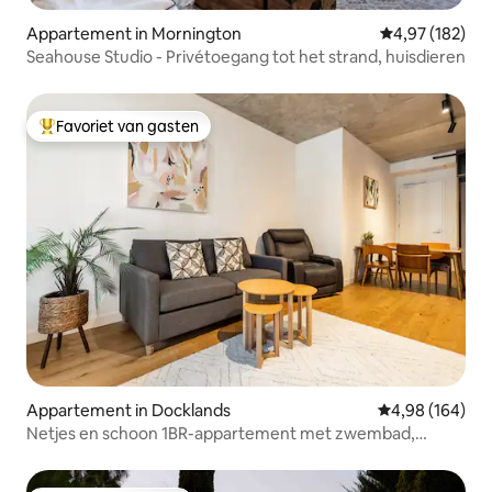
Appartement in Mornington
Gemiddelde beo
4,97 (182)
Seahouse Studio - Privétoegang tot het strand, huisdieren
Favoriet van gasten
Topfavoriet van gasten
Appartement in Docklands
Gemiddelde beo
4,98 (164)
Netjes en schoon 1BR-appartement met zwembad,
fitnessruimte, parkeerplaats, gratis tram