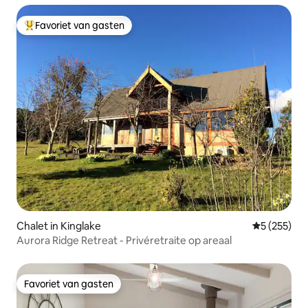
Favoriet van gasten
Topfavoriet van gasten
Chalet in Kinglake
Gemiddelde 
5 (255)
Aurora Ridge Retreat - Privéretraite op areaal
Favoriet van gasten
Favoriet van gasten