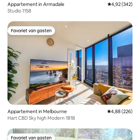
Appartement in Armadale
Gemiddelde beo
4,92 (342)
Studio 1158
Favoriet van gasten
Favoriet van gasten
Appartement in Melbourne
Gemiddelde beo
4,88 (226)
Hart CBD Sky high Modern 1B1B
Favoriet van gasten