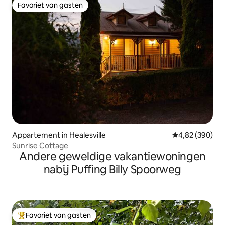
Favoriet van gasten
Favoriet van gasten
Appartement in Healesville
Gemiddelde beo
4,82 (390)
Sunrise Cottage
Andere geweldige vakantiewoningen
nabij Puffing Billy Spoorweg
Favoriet van gasten
Topfavoriet van gasten