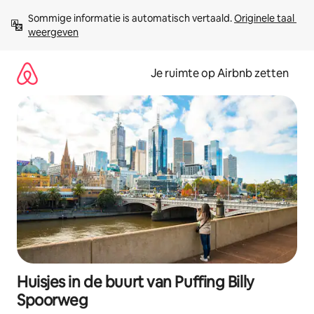
Ga
Sommige informatie is automatisch vertaald. 
Originele taal 
direct
weergeven
naar
inhoud
Je ruimte op Airbnb zetten
Huisjes in de buurt van Puffing Billy
Spoorweg