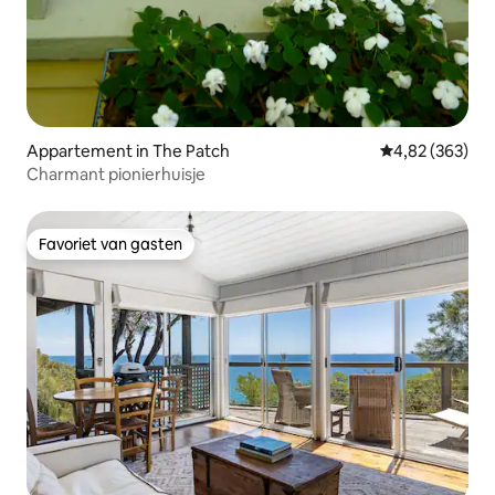
Appartement in The Patch
Gemiddelde beo
4,82 (363)
Charmant pionierhuisje
Favoriet van gasten
Favoriet van gasten