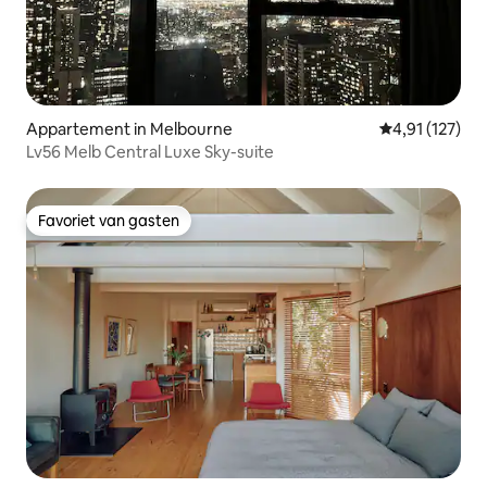
Appartement in Melbourne
Gemiddelde beo
4,91 (127)
Lv56 Melb Central Luxe Sky-suite
Favoriet van gasten
Favoriet van gasten