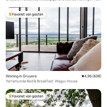
bos
Favoriet van gasten
Topfavoriet van gasten
Woning in Gruyere
Gemiddelde beo
4,96 (608)
Yarramunda Bed & Breakfast: Wagyu House
Favoriet van gasten
Topfavoriet van gasten