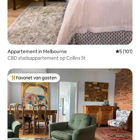
Appartement in Melbourne
Gemiddelde 
5 (101)
CBD stadsappartement op Collins St
Favoriet van gasten
Topfavoriet van gasten