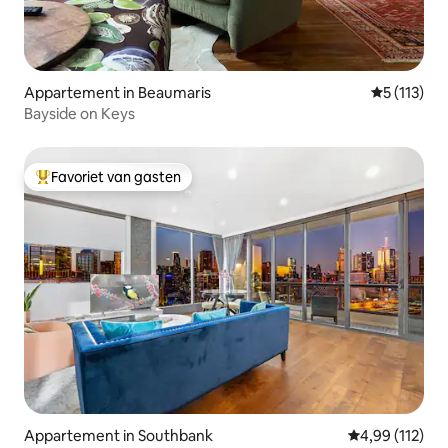
Appartement in Beaumaris
Gemiddelde 
5 (113)
Bayside on Keys
Favoriet van gasten
Topfavoriet van gasten
Appartement in Southbank
Gemiddelde beo
4,99 (112)