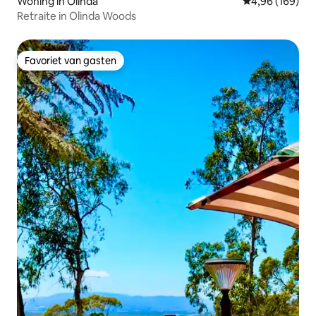
Woning in Olinda
Gemiddelde beo
4,96 (169)
Retraite in Olinda Woods
Favoriet van gasten
Favoriet van gasten