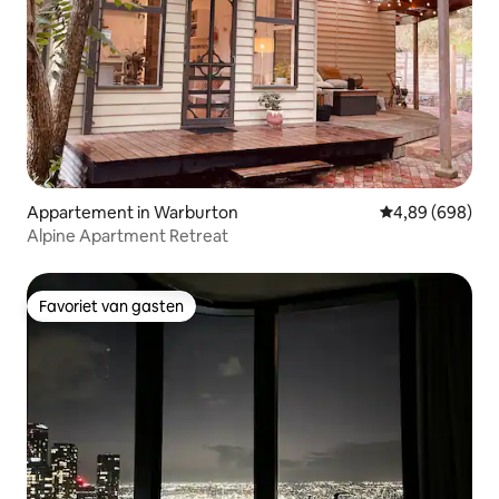
Appartement in Warburton
Gemiddelde beo
4,89 (698)
Alpine Apartment Retreat
Favoriet van gasten
Favoriet van gasten