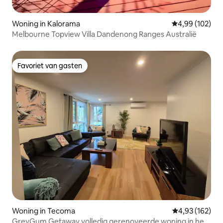
Woning in Kalorama
Gemiddelde beo
4,99 (102)
Melbourne Topview Villa Dandenong Ranges Australië
Favoriet van gasten
Favoriet van gasten
Woning in Tecoma
Gemiddelde beo
4,93 (162)
GreyGum Getaway volledig gerenoveerde woning in het