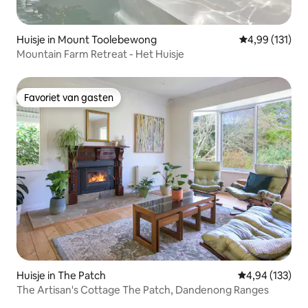
Huisje in Mount Toolebewong
Gemiddelde beo
4,99 (131)
Mountain Farm Retreat - Het Huisje
Favoriet van gasten
Favoriet van gasten
Huisje in The Patch
Gemiddelde beo
4,94 (133)
The Artisan's Cottage The Patch, Dandenong Ranges