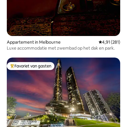
Appartement in Melbourne
Gemiddelde beo
4,91 (281)
Luxe accommodatie met zwembad op het dak en park.
Favoriet van gasten
Topfavoriet van gasten