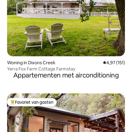
Woning in Dixons Creek
Gemiddelde beo
4,97 (151)
Yarra Fox Farm Cottage Farmstay
Appartementen met airconditioning
Favoriet van gasten
Topfavoriet van gasten