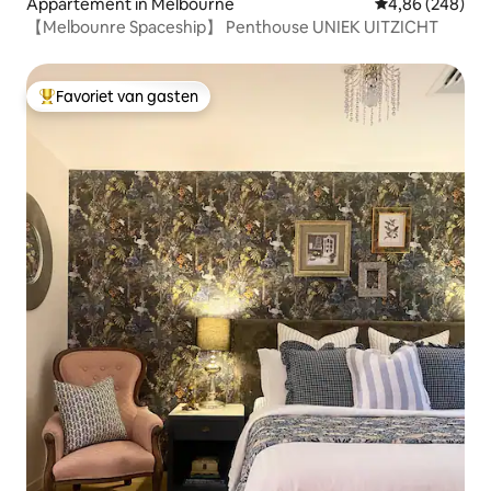
Appartement in Melbourne
Gemiddelde beo
4,86 (248)
【Melbounre Spaceship】 Penthouse UNIEK UITZICHT
Favoriet van gasten
Topfavoriet van gasten