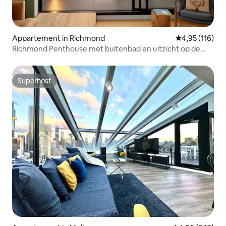
opnieuw niet moeilijk te vinden is.
Appartement in Richmond
Gemiddelde beo
4,95 (116)
Richmond Penthouse met buitenbad en uitzicht op de
stad
Superhost
Superhost