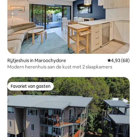
Rijtjeshuis in Maroochydore
Gemiddelde be
4,93 (68)
Modern herenhuis aan de kust met 2 slaapkamers
Favoriet van gasten
Favoriet van gasten