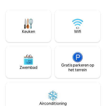
gevulde, open woonkamer is perfect
Word wakker met 
voor een ontspannen uitje. Kalmerende
wandel voor een ko
kleuren zijn zorgvuldig geselecteerd om
middagen door bi
een koele maar ontspannen
ontspan op de ver
kleurenpallet te creëren die je zachtjes
zonsondergang. Kom aan, schakel uit en
overspoelt op het moment dat je de
ga direct in vakan
ruimte betreedt. Verblijf verscholen
plek dat je niet wi
Keuken
Wifi
binnen op de bank en kijk naar de smart-
je zou willen dat j
tv met behulp van de onbeperkte wifi,
gereserveerd).
en de toevoeging van een eigen
binnenplaats kunt u ontspannen met
een koel drankje op de comfortabele
buitenlounge. De hoofdslaapkamer
heeft een zithoek om gasten een kans
te geven om een zeldzaam moment van
Gratis parkeren op
Zwembad
alleen tijd vast te leggen om te lezen of
het terrein
stiekem wat werktijd door te brengen
terwijl de andere gasten genieten van
het strand of gewoon rondhangen. De
tweede slaapkamer heeft ruimte om te
slapen drie met onderste stapelbed als
tweepersoonsbed met een enkele op
de bovenste verdieping. Beide
Airconditioning
slaapkamers hebben een