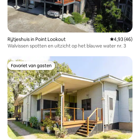
Rijtjeshuis in Point Lookout
Gemiddelde be
4,93 (46)
Walvissen spotten en uitzicht op het blauwe water nr. 3
Favoriet van gasten
Favoriet van gasten