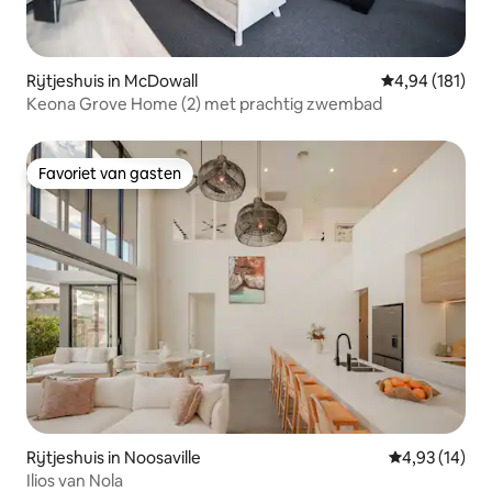
Rijtjeshuis in McDowall
Gemiddelde beo
4,94 (181)
Keona Grove Home (2) met prachtig zwembad
Favoriet van gasten
Favoriet van gasten
Rijtjeshuis in Noosaville
Gemiddelde be
4,93 (14)
Ilios van Nola