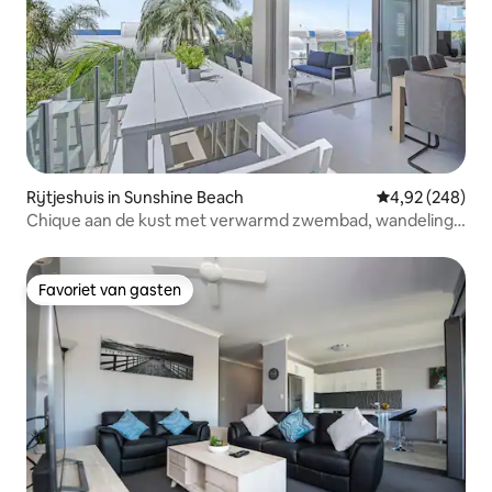
Rijtjeshuis in Sunshine Beach
Gemiddelde beo
4,92 (248)
Chique aan de kust met verwarmd zwembad, wandeling
naar het strand
Favoriet van gasten
Favoriet van gasten