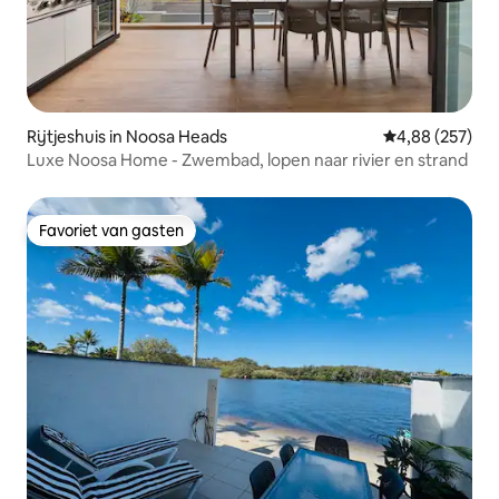
Rijtjeshuis in Noosa Heads
Gemiddelde beo
4,88 (257)
Luxe Noosa Home - Zwembad, lopen naar rivier en strand
Favoriet van gasten
Favoriet van gasten