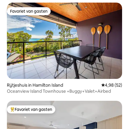
Favoriet van gasten
Favoriet van gasten
Rijtjeshuis in Hamilton Island
Gemiddelde be
4,98 (52)
Oceanview Island Townhouse +Buggy+Valet+Airbed
Favoriet van gasten
Topfavoriet van gasten