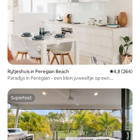
slaapkamers hebben ijdelheid spiegels
en ingebouwde kasten met
kleerhangers..
Rijtjeshuis in Peregian Beach
Gemiddelde be
4,8 (264)
Paradijs in Peregian - een klein juweeltje op een
steenworp afstand van het strand
Superhost
Superhost