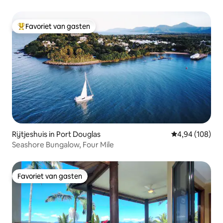
Favoriet van gasten
Topfavoriet van gasten
Rijtjeshuis in Port Douglas
Gemiddelde beo
4,94 (108)
Seashore Bungalow, Four Mile
Favoriet van gasten
Favoriet van gasten