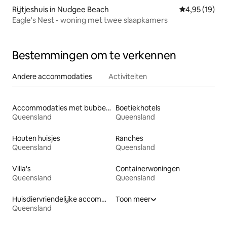
Rijtjeshuis in Nudgee Beach
Gemiddelde be
4,95 (19)
Eagle's Nest - woning met twee slaapkamers
Bestemmingen om te verkennen
Andere accommodaties
Activiteiten
Accommodaties met bubbelbad
Boetiekhotels
Queensland
Queensland
Houten huisjes
Ranches
Queensland
Queensland
Villa's
Containerwoningen
Queensland
Queensland
Huisdiervriendelijke accommodaties
Toon meer
Queensland