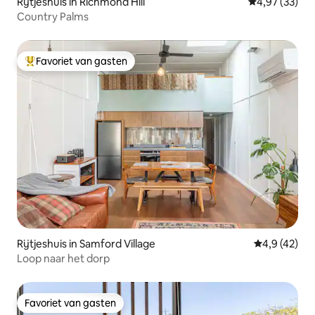
Rijtjeshuis in Richmond Hill
Gemiddelde be
4,97 (33)
Country Palms
Favoriet van gasten
Topfavoriet van gasten
Rijtjeshuis in Samford Village
Gemiddelde b
4,9 (42)
Loop naar het dorp
Favoriet van gasten
Favoriet van gasten