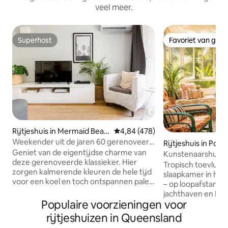
veel meer.
Superhost
Favoriet van gas
Superhost
Favoriet van gas
Rijtjeshuis in Mermaid Beac
Gemiddelde beoordeling van 4,84
4,84 (478)
h
Weekender uit de jaren 60 gerenoveerd
Rijtjeshuis in Port
op 3 minuten van het strand
Geniet van de eigentijdse charme van
Kunstenaarshuisje
deze gerenoveerde klassieker. Hier
toevluchtsoord
Tropisch toevluch
zorgen kalmerende kleuren de hele tijd
slaapkamer in het 
voor een koel en toch ontspannen palet.
– op loopafstand v
Eclectische accenten zijn originele
jachthaven en Main
fotografie en kunstwerken, een keuken
Populaire voorzieningen voor
en vol kunst, met 
van een kok en een comfortabele
airconditioning en 
rijtjeshuizen in Queensland
buitenlounge met BBQ. Een eigen, licht
voor een ontspanne