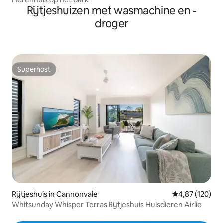
Rijtjeshuizen met wasmachine en -
droger
Superhost
Superhost
Rijtjeshuis in Cannonvale
Gemiddelde beo
4,87 (120)
Whitsunday Whisper Terras Rijtjeshuis Huisdieren Airlie