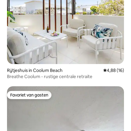
Rijtjeshuis in Coolum Beach
Gemiddelde be
4,88 (16)
Breathe Coolum - rustige centrale retraite
Favoriet van gasten
Favoriet van gasten