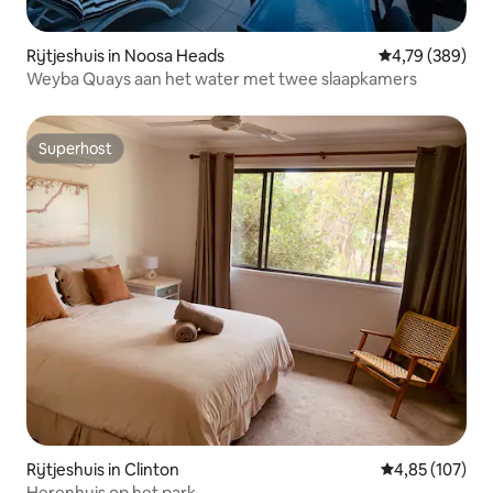
Rijtjeshuis in Noosa Heads
Gemiddelde beo
4,79 (389)
Weyba Quays aan het water met twee slaapkamers
Superhost
Superhost
Rijtjeshuis in Clinton
Gemiddelde beo
4,85 (107)
Herenhuis op het park