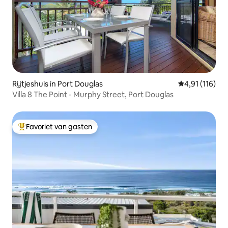
Rijtjeshuis in Port Douglas
Gemiddelde beo
4,91 (116)
Villa 8 The Point - Murphy Street, Port Douglas
Favoriet van gasten
Topfavoriet van gasten