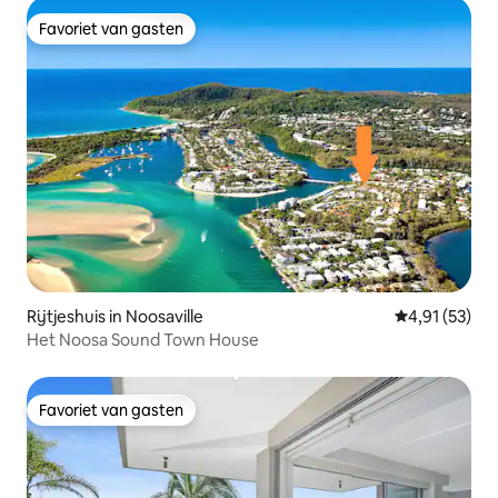
Favoriet van gasten
Favoriet van gasten
Rijtjeshuis in Noosaville
Gemiddelde be
4,91 (53)
Het Noosa Sound Town House
Favoriet van gasten
Favoriet van gasten