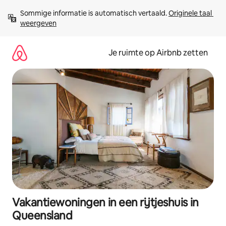
Ga
Sommige informatie is automatisch vertaald. 
Originele taal 
direct
weergeven
naar
inhoud
Je ruimte op Airbnb zetten
Vakantiewoningen in een rijtjeshuis in
Queensland