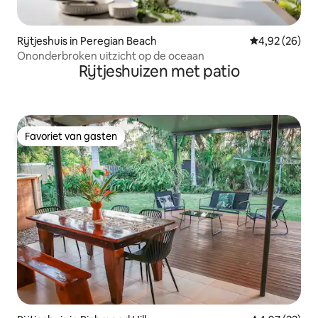
Rijtjeshuis in Peregian Beach
Gemiddelde be
4,92 (26)
Ononderbroken uitzicht op de oceaan
Rijtjeshuizen met patio
Favoriet van gasten
Favoriet van gasten