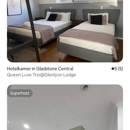
Hotelkamer in Gladstone Central
Gemiddeld
5 (5)
Queen Luxe Trio@Glenlyon Lodge
Superhost
Superhost