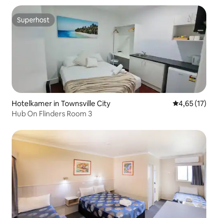
Superhost
Superhost
Hotelkamer in Townsville City
Gemiddelde be
4,65 (17)
Hub On Flinders Room 3