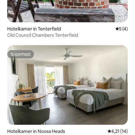
Hotelkamer in Tenterfield
Gemiddeld
5 (4)
Old Council Chambers Tenterfield
Superhost
Superhost
Hotelkamer in Noosa Heads
Gemiddelde be
4,21 (14)