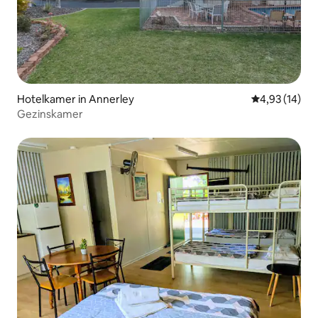
Hotelkamer in Annerley
Gemiddelde be
4,93 (14)
Gezinskamer