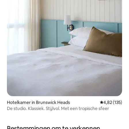
Hotelkamer in Brunswick Heads
Gemiddelde beo
4,82 (135)
De studio. Klassiek. Stijlvol. Met een tropische sfeer
Bestemmingen om te verkennen