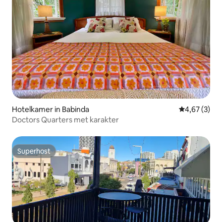
Hotelkamer in Babinda
Gemiddelde b
4,67 (3)
Doctors Quarters met karakter
Superhost
Superhost