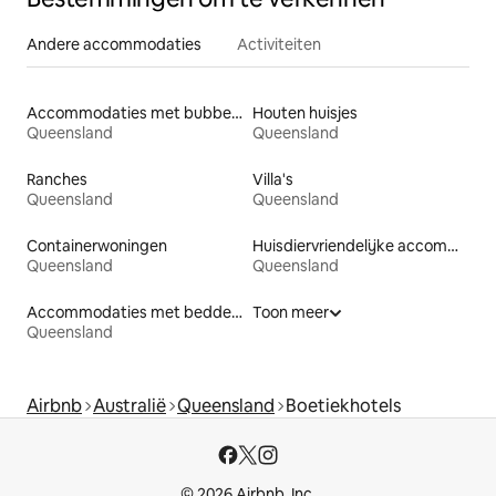
Andere accommodaties
Activiteiten
Accommodaties met bubbelbad
Houten huisjes
Queensland
Queensland
Ranches
Villa's
Queensland
Queensland
Containerwoningen
Huisdiervriendelijke accommodaties
Queensland
Queensland
Accommodaties met bedden op toegankelijke hoogte
Toon meer
Queensland
Airbnb
Australië
Queensland
Boetiekhotels
© 2026 Airbnb, Inc.