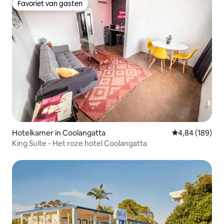
Favoriet van gasten
Favoriet van gasten
Hotelkamer in Coolangatta
Gemiddelde beo
4,84 (189)
King Suite - Het roze hotel Coolangatta