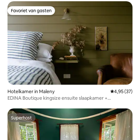
Favoriet van gasten
Favoriet van gasten
Hotelkamer in Maleny
Gemiddelde be
4,95 (37)
EDINA Boutique kingsize ensuite slaapkamer +
resortzwembad
Superhost
Superhost