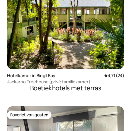
Hotelkamer in Bingil Bay
Gemiddelde be
4,71 (24)
Jackaroo Treehouse (privé familiekamer)
Boetiekhotels met terras
Favoriet van gasten
Favoriet van gasten