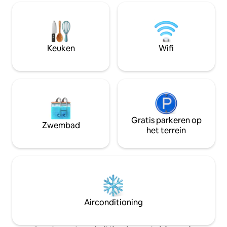
omgeving van Noosa en beschikken
gezellige kamer: - Tweepersoonsbed -
over een royale open woonkamer met
Airconditioning - 50 inch tv 
een flatscreen-tv, een goed uitgeruste
koffiefaciliteiten
keuken en een eethoek. Loop door naar
ALCHEMISTISCHE 
de slaapkamer/badkamer met kingsize
Wifi - magnetron 
Keuken
Wifi
bed, tv, douche met uitzicht, gewaden
broodrooster en w
en Apelles huid- en
haarverzorgingsproducten.
Gratis parkeren op
Zwembad
het terrein
Airconditioning