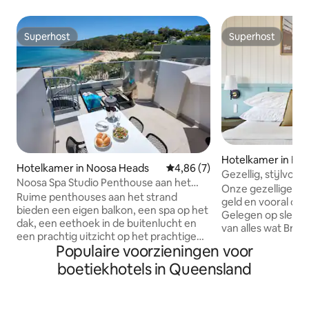
Superhost
Superhost
Superhost
Superhost
Hotelkamer in Bru
Hotelkamer in Noosa Heads
Gemiddelde beoordeling van 4,
4,86 (7)
eads
Gezellig, stijlvol
Noosa Spa Studio Penthouse aan het
Onze gezellige kam
strand
Ruime penthouses aan het strand
geld en vooral comf
bieden een eigen balkon, een spa op het
Gelegen op slecht
dak, een eethoek in de buitenlucht en
van alles wat Bru
een prachtig uitzicht op het prachtige
heeft, maar toch 
Populaire voorzieningen voor
Noosa Main Beach. Onze open spa
ontspannen tropis
Penthouses aan het strand zijn ideaal
boetiekhotels in Queensland
Voorzieningen zij
voor singles en koppels die willen
zoutwaterzwembad
ontspannen en opladen. Eigentijdse
BBQ-cabana, een H
interieurs zijn geïnspireerd op de
gratis fietsverhuur. Kenmerk