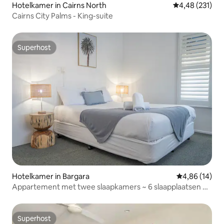
Hotelkamer in Cairns North
Gemiddelde beo
4,48 (231)
Cairns City Palms - King-suite
Superhost
Superhost
Hotelkamer in Bargara
Gemiddelde be
4,86 (14)
Appartement met twee slaapkamers ~ 6 slaapplaatsen ~
Zwembad en sauna
Superhost
Superhost