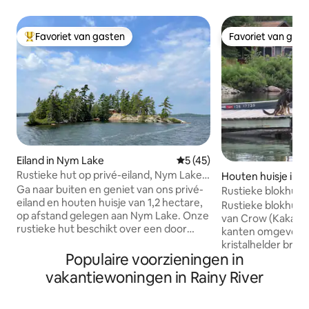
Favoriet van gasten
Favoriet van gas
Topfavoriet van gasten
Favoriet van gas
Eiland in Nym Lake
Gemiddelde beoordeling van 
5 (45)
Rustieke hut op privé-eiland, Nym Lake,
Houten huisje in S
Quetico
ws Nestor Falls
Ga naar buiten en geniet van ons privé-
Rustieke blokhut 
eiland en houten huisje van 1,2 hectare,
Rustieke blokhut 
op afstand gelegen aan Nym Lake. Onze
van Crow (Kakagi)
rustieke hut beschikt over een door
kanten omgeven d
Voyageur geïnspireerde inrichting, een
kristalhelder br
originele stenen open haard en een
Populaire voorzieningen in
eigen aanlegsteig
uitzicht op het meer, afgeschermd op
of huur er een me
vakantiewoningen in Rainy River
de veranda. De gezellige indeling stelt je
Crow Lake of Lake
in staat om tegelijkertijd te koken en te
gebruik van kano's
vermaken. Creëer ongelooflijke