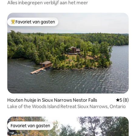
Alles inbegrepen verblijf aan het meer
Favoriet van gasten
Topfavoriet van gasten
Houten huisje in Sioux Narrows Nestor Falls
Gemiddeld
5 (8)
Lake of the Woods Island Retreat Sioux Narrows, Ontario
Favoriet van gasten
Favoriet van gasten