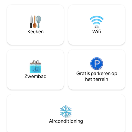
waterfietsen, aqu
herinneringen om de avond door te
matrassen (2024) 
brengen bij de vuurplaats aan het meer
en 3 tweepersoo
of op de privédok van het eiland terwijl
Afgeschermde ver
je naar zonsondergangen kijkt. Dit
en te loungen aan 
onvergetelijke uitje is ideaal voor
gevulde keuken m
Keuken
Wifi
iedereen die houdt van ontspannen en
koffiezetapparaat
spelen in de natuur.
buitenbarbecue. Huisdiervriendelijk.
Houten huisje 8.
Gratis parkeren op
Zwembad
het terrein
Airconditioning