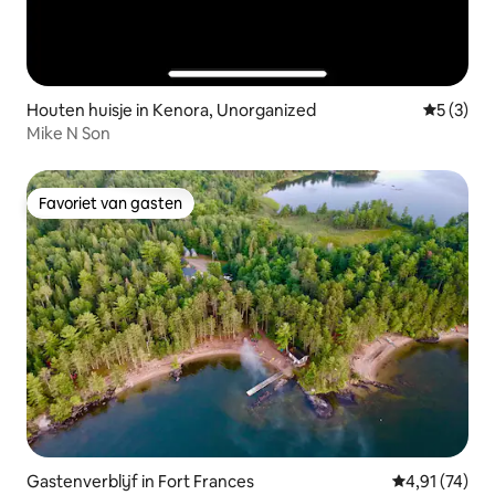
Houten huisje in Kenora, Unorganized
Gemiddeld
5 (3)
Mike N Son
Favoriet van gasten
Favoriet van gasten
Gastenverblijf in Fort Frances
Gemiddelde be
4,91 (74)